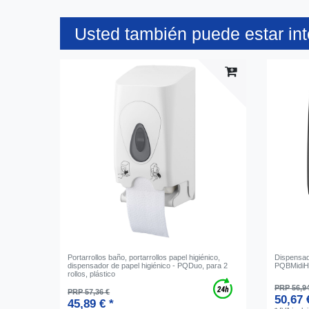
Usted también puede estar in
Portarrollos baño, portarrollos papel higiénico,
Dispensad
dispensador de papel higiénico - PQDuo, para 2
PQBMidiH, 
rollos, plástico
PRP 56,9
PRP 57,36 €
50,67 
45,89 € *