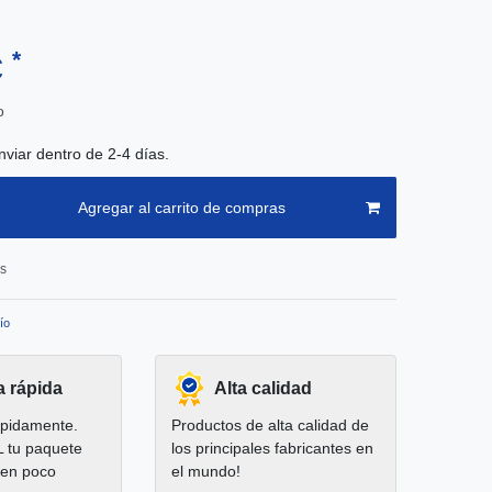
*
€
o
nviar dentro de 2-4 días.
Agregar al carrito de compras
os
ío
a rápida
Alta calidad
pidamente.
Productos de alta calidad de
L tu paquete
los principales fabricantes en
 en poco
el mundo!