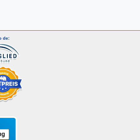
o de: