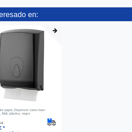
teresado en:
or papel, Dispenser carta mani -
Midi, plástico, negro
4 €
€ *