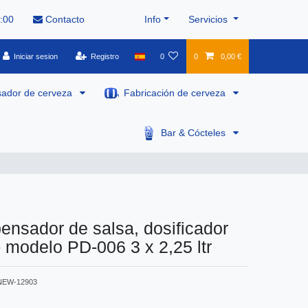
8:00
Contacto
Info
Servicios
Iniciar sesion
Registro
0
0
0,00 €
sador de cerveza
Fabricación de cerveza
Bar & Cócteles
ensador de salsa, dosificador
- modelo PD-006 3 x 2,25 ltr
NEW-12903