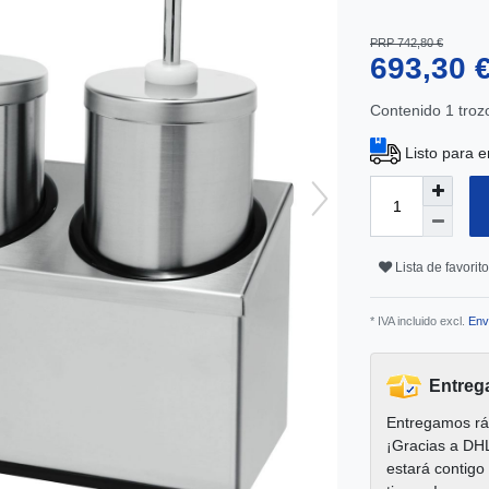
PRP 742,80 €
693,30 
Contenido
1
troz
Listo para e
Lista de favorit
* IVA incluido excl.
Env
Entreg
Entregamos rá
¡Gracias a DH
estará contigo