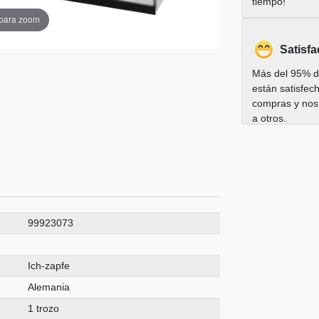
tiempo!
 para zoom
Satisfa
Más del 95% de
están satisfec
compras y nos
a otros.
99923073
Ich-zapfe
Alemania
1 trozo