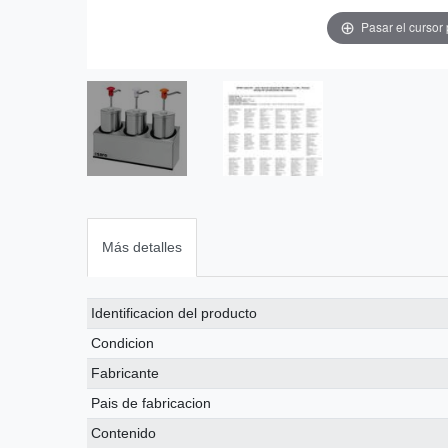
Pasar el cursor
Más detalles
Ceres::Template.singleItemTechnicalDataAttribute
Ceres::Template.singleItemTechnicalDataValue
Identificacion del producto
Condicion
Fabricante
Pais de fabricacion
Contenido