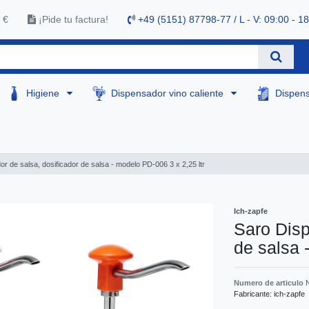
 €
¡Pide tu factura!
+49 (5151) 87798-77 / L - V: 09:00 - 1
Higiene
Dispensador vino caliente
Dispen
r de salsa, dosificador de salsa - modelo PD-006 3 x 2,25 ltr
Ich-zapfe
Saro Disp
de salsa 
Numero de articulo
Fabricante:
ich-zapfe