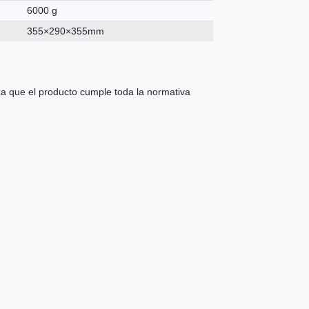
6000 g
355×290×355mm
 que el producto cumple toda la normativa