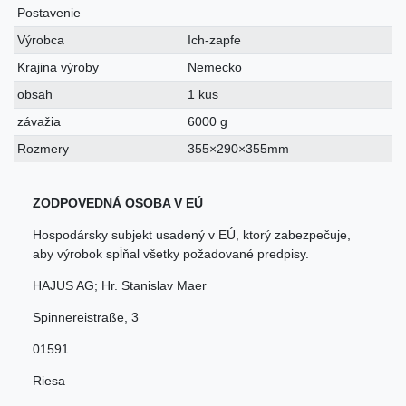
Postavenie
Výrobca
Ich-zapfe
Krajina výroby
Nemecko
obsah
1 kus
závažia
6000 g
Rozmery
355×290×355mm
ZODPOVEDNÁ OSOBA V EÚ
Hospodársky subjekt usadený v EÚ, ktorý zabezpečuje,
aby výrobok spĺňal všetky požadované predpisy.
HAJUS AG; Hr. Stanislav Maer
Spinnereistraße
,
3
01591
Riesa