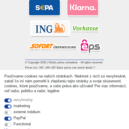
© Copyright 2026 | Všetky práva vyhradené. - All rights reserved.
Prices incl. VAT. 19% VAT Basic prices see article detail | *
Applies to deliveries to the UK!
Používame cookies na našich stránkach. Niektoré z nich sú nevyhnutné,
zatiaľ čo iní nám pomohli k zlepšeniu tejto stránky a svoje skúsenosti.
cookies, ktoré používame, a vaše práva ako užívateľ Pre viac informácií,
Kontakt
Withdraw from contract here
viď naša: politiku a naše: legálne.
nevyhnutný
marketing
externé médium
PayPal
Functional