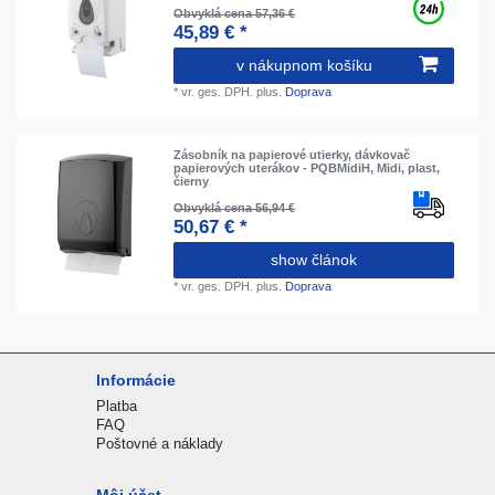
Obvyklá cena 57,36 €
45,89 € *
v nákupnom košíku
*
vr. ges. DPH.
plus.
Doprava
Zásobník na papierové utierky, dávkovač
papierových uterákov - PQBMidiH, Midi, plast,
čierny
Obvyklá cena 56,94 €
50,67 € *
show článok
*
vr. ges. DPH.
plus.
Doprava
Informácie
Platba
FAQ
Poštovné a náklady