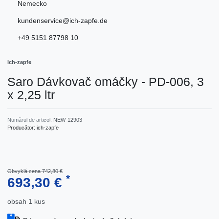
Nemecko
kundenservice@ich-zapfe.de
+49 5151 87798 10
Ich-zapfe
Saro Dávkovač omáčky - PD-006, 3
x 2,25 ltr
Numărul de articol:
NEW-12903
Producător:
ich-zapfe
Obvyklá cena 742,80 €
*
693,30 €
obsah
1
kus