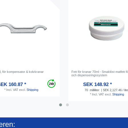
, för kompensator & kolvkranar
Fett för kranar 70ml - Smaklöst matfett f
och dispenseringssystem
EK 160.87 *
SEK 148.92 *
*
Incl. VAT
excl.
Shipping
70
milliliter
| SEK 2,127.46 / lite
*
Incl. VAT
excl.
Shipping
eren: