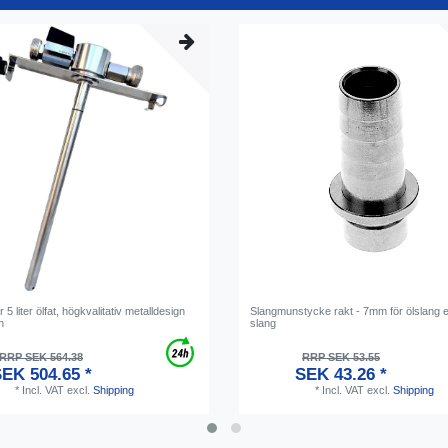
 5 liter ölfat, högkvalitativ metalldesign
Slangmunstycke rakt - 7mm för ölslang e
n
slang
RRP SEK 564.38
RRP SEK 53.55
EK 504.65 *
SEK 43.26 *
*
Incl. VAT
excl.
Shipping
*
Incl. VAT
excl.
Shipping