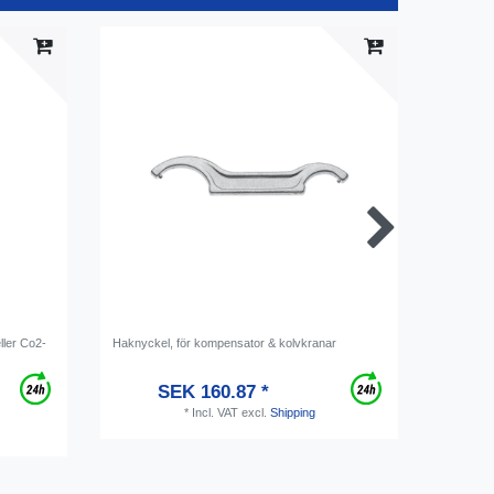
ller Co2-
Haknyckel, för kompensator & kolvkranar
Slangmuns
slang
SEK 160.87 *
*
Incl. VAT
excl.
Shipping