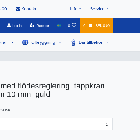
8:00
Kontakt
Info
Service
Log in
Register
0
0
SEK 0.00
kran
Ölbryggning
Bar tillbehör
med flödesreglering, tappkran
ion 10 mm, guld
35OSK