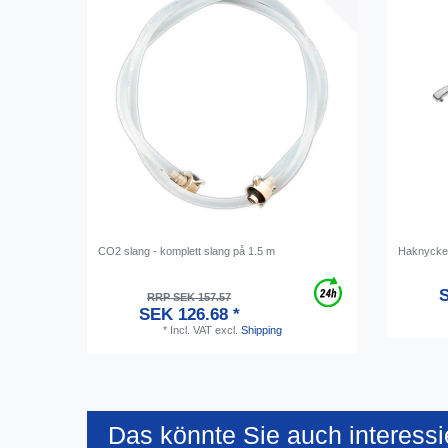
CO2 slang - komplett slang på 1.5 m
Haknyckel
S
RRP SEK 157.57
SEK 126.68 *
*
Incl. VAT
excl.
Shipping
Das könnte Sie auch interessi