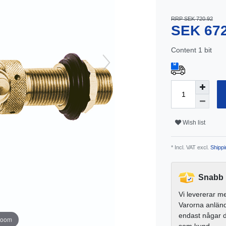
RRP SEK 720.92
SEK 67
Content
1
bit
Wish list
* Incl. VAT excl.
Shippi
Snabb 
Vi levererar m
Varorna anlän
endast någar 
zoom