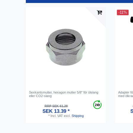
-11%
Sexkantsmutter, hexagon mutter 5/8" för ölslang
Adapter för
eller CO2-slang
med ölkra
RRP SEK 61.28
SEK 13.39 *
S
*
Incl. VAT
excl.
Shipping