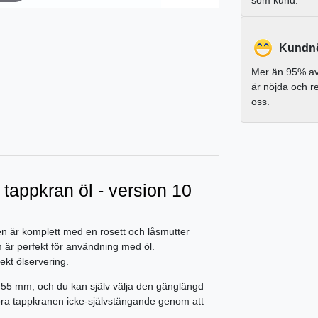
som kund.
Kundnö
Mer än 95% av
är nöjda och 
oss.
tappkran öl - version 10
 Den är komplett med en rosett och låsmutter
 är perfekt för användning med öl.
kt ölservering.
55 mm, och du kan själv välja den gänglängd
öra tappkranen icke-självstängande genom att