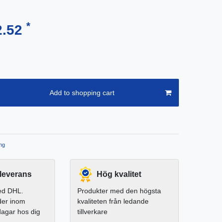
*
2.52
Add to shopping cart
ng
leverans
Hög kvalitet
ed DHL.
Produkter med den högsta
der inom
kvaliteten från ledande
dagar hos dig
tillverkare