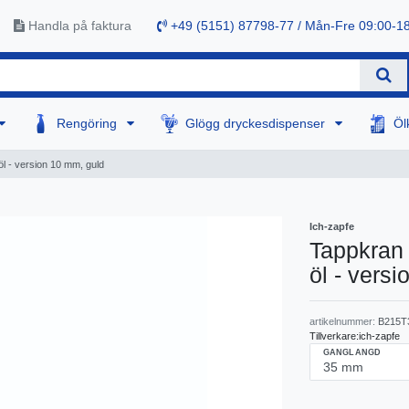
Handla på faktura
+49 (5151) 87798-77 / Mån-Fre 09:00-1
Rengöring
Glögg dryckesdispenser
Öl
öl - version 10 mm, guld
Ich-zapfe
Tappkran 
öl - vers
artikelnummer:
B215T
Tillverkare:
ich-zapfe
GANGLANGD