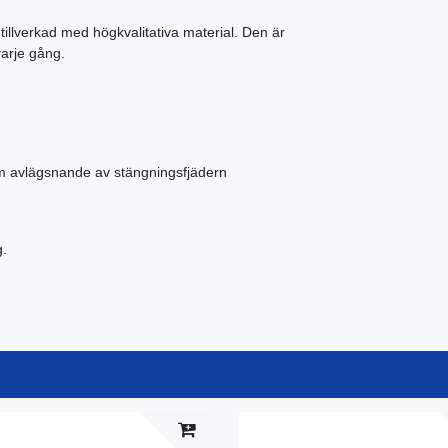
tillverkad med högkvalitativa material. Den är
varje gång.
om avlägsnande av stängningsfjädern
g.