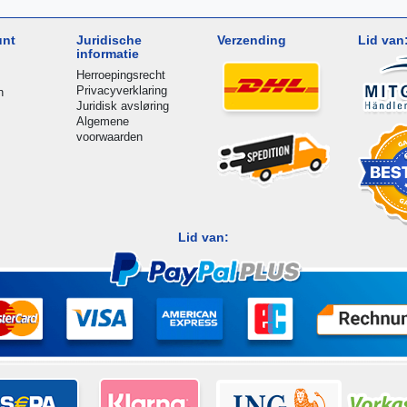
unt
Juridische
Verzending
Lid van
informatie
Herroepingsrecht
Privacyverklaring
n
Juridisk avsløring
Algemene
voorwaarden
Lid van: