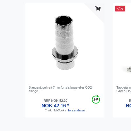
-7%
Slangenippel rett 7mm for ølslange eller CO2
Tappetårn 
slange
Green Lin
RRP NOK 52.20
R
NOK 42.16 *
NO
*
Inkl. MVA
eks.
forsendelse