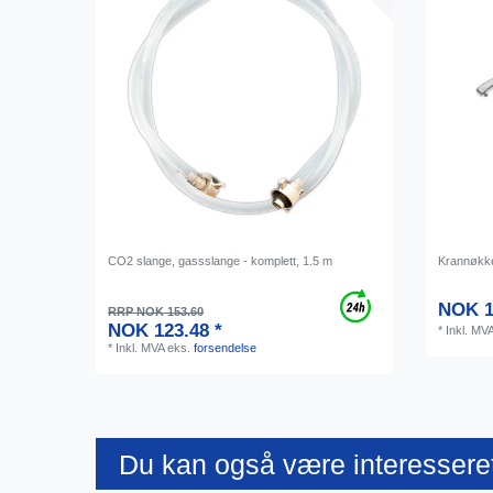
CO2 slange, gassslange - komplett, 1.5 m
Krannøkke
NOK 1
RRP NOK 153.60
NOK 123.48 *
*
Inkl. MV
*
Inkl. MVA
eks.
forsendelse
Du kan også være interesseret