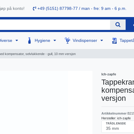
øp på konto!
+49 (5151) 87798-77 / man - fre: 9 am - 6 p.m.
Diverse
Hygiene
Vindispenser
Tappet
med kompensator, selvlukkende - gull, 10 mm versjon
Ich-zapfe
Tappekran
kompensat
versjon
Artikkelnummer
B21
Hersteller:
ich-zapfe
TRÅDLENGDE