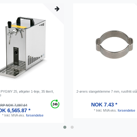
PYGMY 25, ølkjøler 1-linje, 35 liter/t,
2-ørers slangeklemme 7 mm, rustfritt stå
e
NOK 7.43 *
RP NOK 7,097.64
K 6,565.87 *
*
Inkl. MVA
eks.
forsendelse
*
Inkl. MVA
eks.
forsendelse