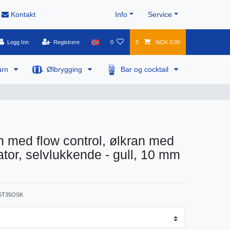
Kontakt
Info
Service
Logg Inn
Registrere
0
0
NOK 0.00
årn
Ølbrygging
Bar og cocktail
 med flow control, ølkran med
or, selvlukkende - gull, 10 mm
5T35OSK