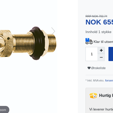
RRP NOK 702.74
NOK 65
Innhold
1
stykke
Klar til uts
Ønskeliste
* Inkl. MVA eks.
forsen
Hurtig 
Vi leverer hurt
zoom