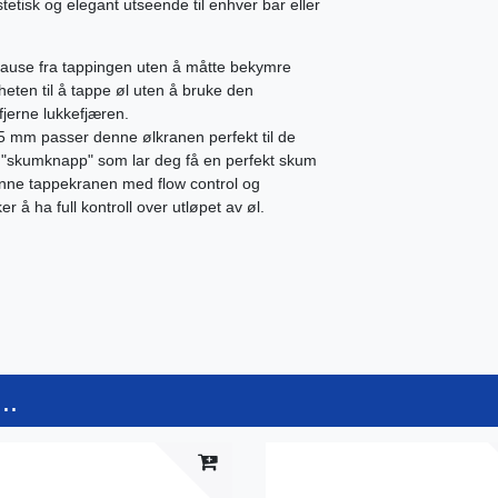
stetisk og elegant utseende til enhver bar eller
 pause fra tappingen uten å måtte bekymre
heten til å tappe øl uten å bruke den
fjerne lukkefjæren.
 mm passer denne ølkranen perfekt til de
lt "skumknapp" som lar deg få en perfekt skum
Denne tappekranen med flow control og
er å ha full kontroll over utløpet av øl.
..