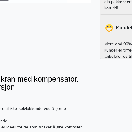
din pakke vær
kort tid!
Kundet
Mere end 90% 
kunder er tilfr
anbefaler os ti
ølkran med kompensator,
rsjon
e til ikke-selvlukkende ved å fjerne
ende
r ideell for de som ønsker å øke kontrollen