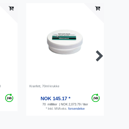
l
Kranfett, 70ml krukke
Krannøkk
NOK 145.17 *
70
milliliter
| NOK 2,073.79 / liter
*
Inkl. MVA
eks.
forsendelse