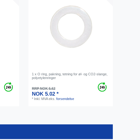
1 x O ring, pakning, tetning for øl- og CO2-slange,
polyetylenringer
RRP NOK 5.62
NOK 5.02 *
*
Inkl. MVA
eks.
forsendelse