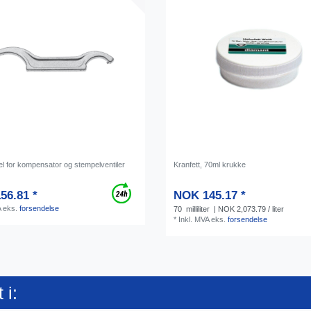
l for kompensator og stempelventiler
Kranfett, 70ml krukke
56.81 *
NOK 145.17 *
A
eks.
forsendelse
70
milliliter
| NOK 2,073.79 / liter
*
Inkl. MVA
eks.
forsendelse
 i: