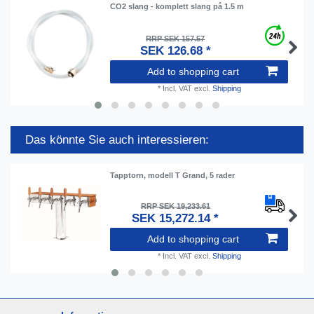
CO2 slang - komplett slang på 1.5 m
RRP SEK 157.57
SEK 126.68 *
Add to shopping cart
*
Incl. VAT
excl.
Shipping
Das könnte Sie auch interessieren:
Tapptorn, modell T Grand, 5 rader
RRP SEK 19,233.61
SEK 15,272.14 *
Add to shopping cart
*
Incl. VAT
excl.
Shipping