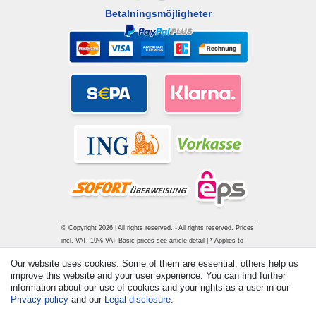
Betalningsmöjligheter
© Copyright 2026 | All rights reserved. - All rights reserved. Prices
incl. VAT. 19% VAT Basic prices see article detail | * Applies to
deliveries to the UK!
Our website uses cookies. Some of them are essential, others help us
improve this website and your user experience. You can find further
information about our use of cookies and your rights as a user in our
Contact
Withdraw from contract here
Privacy policy
and our
Legal disclosure
.