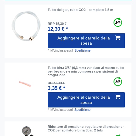
Tubo del gas, tubo CO2 - completo 1.5 m
RRP 15,30 €
12,30 € *
Aggiungere al carrello della
spesa
*
IVA inclusa
escl.
Spedizione
Tubo birra 3/8" (6,3 mm) venduto al metro: tubo
per bevande e aria compressa per sistemi di
erogazione
RRP 3,44 €
3,35 € *
Aggiungere al carrello della
spesa
*
IVA inclusa
escl.
Spedizione
Riduttore di pressione, regolatore di pressione -
CO2 per spillatore birra 3bar, 2 tubi