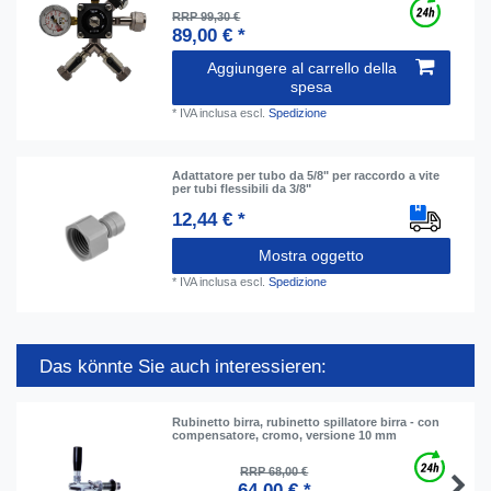
RRP 99,30 €
89,00 € *
Aggiungere al carrello della
spesa
*
IVA inclusa
escl.
Spedizione
Adattatore per tubo da 5/8" per raccordo a vite
per tubi flessibili da 3/8"
12,44 € *
Mostra oggetto
*
IVA inclusa
escl.
Spedizione
Das könnte Sie auch interessieren:
Rubinetto birra, rubinetto spillatore birra - con
compensatore, cromo, versione 10 mm
RRP 68,00 €
64,00 € *