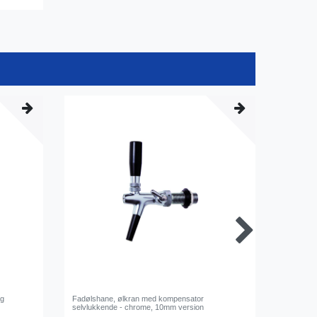
kg
Fadølshane, ølkran med kompensator
Ringgaffe
selvlukkende - chrome, 10mm version