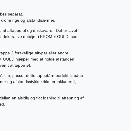
bes separat.
e kromringe og afstandsærmer.
t aftappe øl og drikkevarer. Det er lavet i
ed dekorative detaljer i KROM + GULD, som
tappe 2 forskellige øltyper eller andre
 + GULD hjælper med at holde afstanden
vemt at tappe øl.
 cm, passer dette tappetårn perfekt til både
er og afstandsstykker ikke er inkluderet,
en en alsidig og flot løsning til aftapning af
ed.