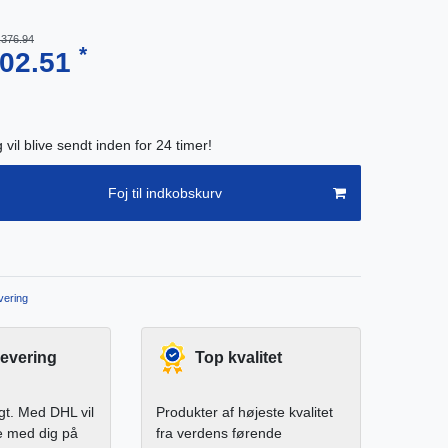
,376.94
*
302.51
g vil blive sendt inden for 24 timer!
Foj til indkobskurv
ering
levering
Top kvalitet
igt. Med DHL vil
Produkter af højeste kvalitet
e med dig på
fra verdens førende