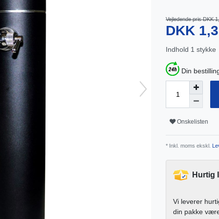
Vejledende pris DKK 1
DKK 1,
Indhold
1
stykke
Din bestillin
Onskelisten
* Inkl. moms ekskl.
Lev
Hurtig 
Vi leverer hurt
din pakke vær