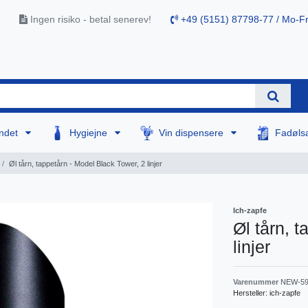
Ingen risiko - betal senerev!
+49 (5151) 87798-77 / Mo-Fr
ndet
Hygiejne
Vin dispensere
Fadøls
Øl tårn, tappetårn - Model Black Tower, 2 linjer
Ich-zapfe
Øl tårn, 
linjer
Varenummer
NEW-59
Hersteller:
ich-zapfe