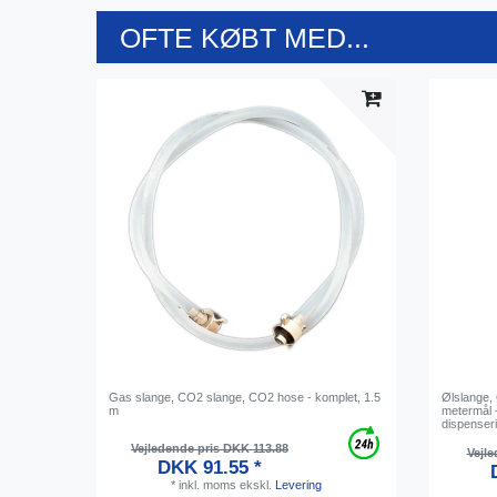
OFTE KØBT MED...
Gas slange, CO2 slange, CO2 hose - komplet, 1.5
Ølslange, 
m
metermål -
dispenser
Vejledende pris DKK 113.88
Vejle
DKK 91.55 *
*
inkl. moms
ekskl.
Levering