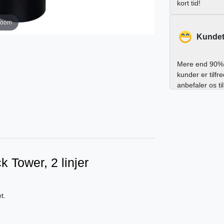
kort tid!
zoom
Kundet
Mere end 90% 
kunder er tilfr
anbefaler os ti
k Tower, 2 linjer
t.