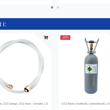
 i:
-20%
e, CO2 slange, CO2 hose - komplet, 1.5
CO2-flaske (kuldioxid, carbondioxid), 2 