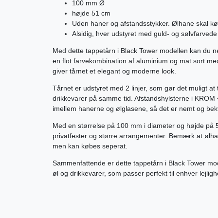
100 mm Ø
højde 51 cm
Uden haner og afstandsstykker. Ølhane skal kø
Alsidig, hver udstyret med guld- og sølvfarved
Med dette tappetårn i Black Tower modellen kan du nem
en flot farvekombination af aluminium og mat sort m
giver tårnet et elegant og moderne look.
Tårnet er udstyret med 2 linjer, som gør det muligt at 
drikkevarer på samme tid. Afstandshylsterne i KROM
imellem hanerne og ølglasene, så det er nemt og bek
Med en størrelse på 100 mm i diameter og højde på 51
privatfester og større arrangementer. Bemærk at ølhan
men kan købes seperat.
Sammenfattende er dette tappetårn i Black Tower modell
øl og drikkevarer, som passer perfekt til enhver lejligh