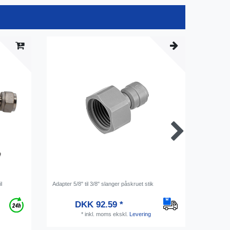
l
Adapter 5/8" til 3/8" slanger påskruet stik
Låsering t
& hanesy
DKK 92.59 *
*
inkl. moms
ekskl.
Levering