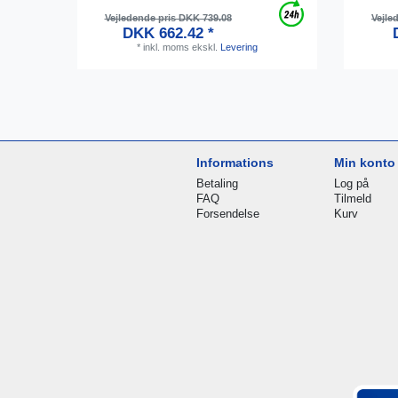
Vejledende pris DKK 739.08
Vejle
DKK 662.42 *
*
inkl. moms
ekskl.
Levering
Informations
Min konto
Betaling
Log på
FAQ
Tilmeld
Forsendelse
Kurv