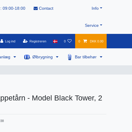
: 09:00-18:00
Contact
Info
Service
Log ind
Registreren
0
0
DKK 0.00
anlæg
Ølbrygning
Bar tilbehør
tappetårn - Model Black Tower, 2
38