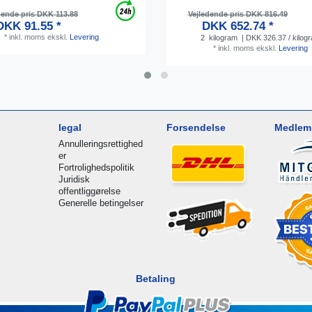
dende pris DKK 113.88
Vejledende pris DKK 816.49
DKK 91.55 *
DKK 652.74 *
*
inkl. moms
ekskl.
Levering
2
kilogram
| DKK 326.37 / kilog
*
inkl. moms
ekskl.
Levering
legal
Forsendelse
Medlem 
Annulleringsrettighed
er
Fortrolighedspolitik
Juridisk
offentliggørelse
Generelle betingelser
Betaling