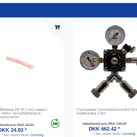
Ølledning 3/8" (6,3 mm) sælges i
Trykregulator, trykreduktionsventil CO2 ti
 drikke- og trykluftslange til
Fadølsanlæg, 2 line
ingssystemer
Vejledende pris DKK 739.08
dende pris DKK 25.60
DKK 662.42 *
DKK 24.93 *
*
inkl. moms
ekskl.
Levering
*
inkl. moms
ekskl.
Levering