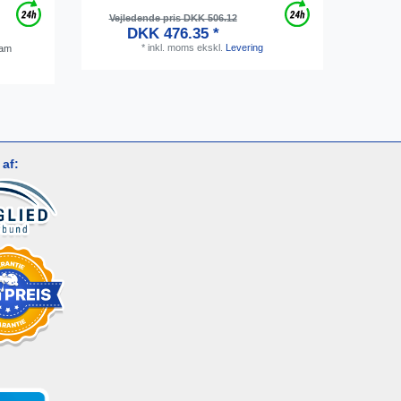
Vejledende pris DKK 506.12
Vejl
DKK 476.35 *
*
inkl. moms
ekskl.
Levering
ram
af: