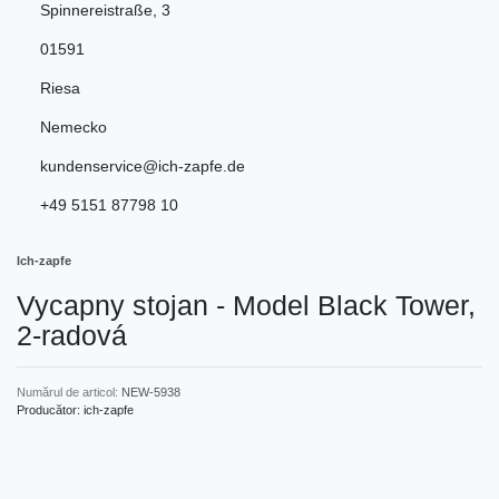
Spinnereistraße
,
3
01591
Riesa
Nemecko
kundenservice@ich-zapfe.de
+49 5151 87798 10
Ich-zapfe
Vycapny stojan - Model Black Tower,
2-radová
Numărul de articol:
NEW-5938
Producător:
ich-zapfe