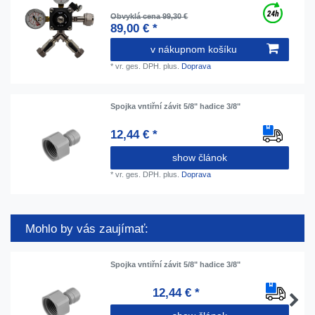
Obvyklá cena 99,30 €
89,00 € *
v nákupnom košíku
*
vr. ges. DPH.
plus.
Doprava
Spojka vntiřní závit 5/8" hadice 3/8"
12,44 € *
show článok
*
vr. ges. DPH.
plus.
Doprava
Mohlo by vás zaujímať:
Spojka vntiřní závit 5/8" hadice 3/8"
12,44 € *