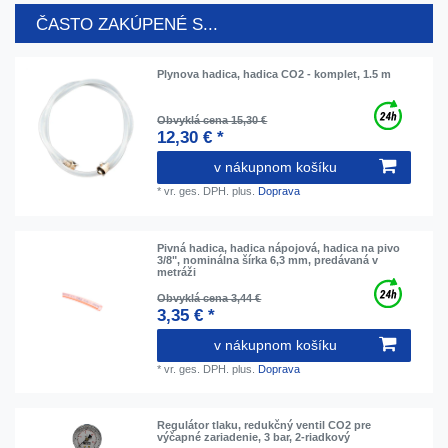
ČASTO ZAKÚPENÉ S...
Plynova hadica, hadica CO2 - komplet, 1.5 m
Obvyklá cena 15,30 €
12,30 € *
v nákupnom košíku
*
vr. ges. DPH.
plus.
Doprava
Pivná hadica, hadica nápojová, hadica na pivo
3/8", nominálna šírka 6,3 mm, predávaná v
metráži
Obvyklá cena 3,44 €
3,35 € *
v nákupnom košíku
*
vr. ges. DPH.
plus.
Doprava
Regulátor tlaku, redukčný ventil CO2 pre
výčapné zariadenie, 3 bar, 2-riadkový