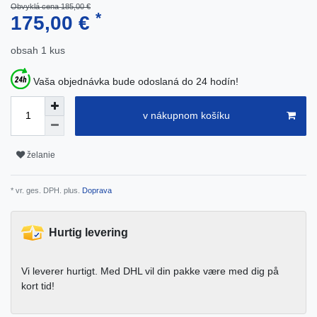
Obvyklá cena 185,00 €
*
175,00 €
obsah
1
kus
Vaša objednávka bude odoslaná do 24 hodín!
v nákupnom košíku
želanie
* vr. ges. DPH. plus.
Doprava
Hurtig levering
Vi leverer hurtigt. Med DHL vil din pakke være med dig på
kort tid!