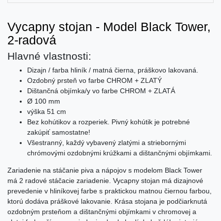
Vycapny stojan - Model Black Tower,
2-radová
Hlavné vlastnosti:
Dizajn / farba hliník / matná čierna, práškovo lakovaná.
Ozdobný prsteň vo farbe CHROM + ZLATÝ
Dištančná objímka/y vo farbe CHROM + ZLATÁ
Ø 100 mm
výška 51 cm
Bez kohútikov a rozperiek. Pivný kohútik je potrebné
zakúpiť samostatne!
Všestranný, každý vybavený zlatými a striebornými
chrómovými ozdobnými krúžkami a dištančnými objímkami.
Zariadenie na stáčanie piva a nápojov s modelom Black Tower
má 2 radové stáčacie zariadenie. Vycapny stojan má dizajnové
prevedenie v hliníkovej farbe s praktickou matnou čiernou farbou,
ktorú dodáva práškové lakovanie. Krása stojana je podčiarknutá
ozdobným prsteňom a dištančnými objímkami v chromovej a