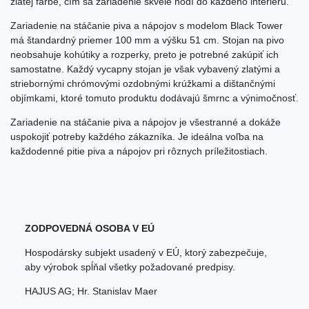
zlatej farbe, čím sa zariadenie skvele hodí do každého interiéru.
Zariadenie na stáčanie piva a nápojov s modelom Black Tower
má štandardný priemer 100 mm a výšku 51 cm. Stojan na pivo
neobsahuje kohútiky a rozperky, preto je potrebné zakúpiť ich
samostatne. Každý vycapny stojan je však vybavený zlatými a
striebornými chrómovými ozdobnými krúžkami a dištančnými
objímkami, ktoré tomuto produktu dodávajú šmrnc a výnimočnosť.
Zariadenie na stáčanie piva a nápojov je všestranné a dokáže
uspokojiť potreby každého zákazníka. Je ideálna voľba na
každodenné pitie piva a nápojov pri rôznych príležitostiach.
ZODPOVEDNÁ OSOBA V EÚ
Hospodársky subjekt usadený v EÚ, ktorý zabezpečuje,
aby výrobok spĺňal všetky požadované predpisy.
HAJUS AG; Hr. Stanislav Maer