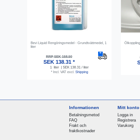
Bevi Liquid Rengöringsmedel - Grundtvättmedel, 1
Ölkoppling
liter
RRP SEK 158.50
SEK 138.31 *
S
1
liter
| SEK 138.31 / liter
*
Incl. VAT
excl.
Shipping
Informationen
Mitt konto
Betalningsmetod
Logga in
FAQ
Registrera
Frakt och
Varukorg
fraktkostnader