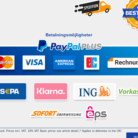
Betalningsmöjligheter
rved. Prices incl. VAT. 19% VAT Basic prices see article detail | * Applies to deliveries to the UK!
W