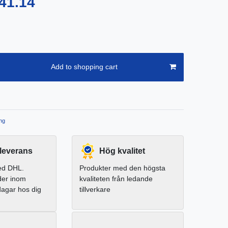
41.14
Add to shopping cart
ng
leverans
Hög kvalitet
ed DHL.
Produkter med den högsta
der inom
kvaliteten från ledande
dagar hos dig
tillverkare