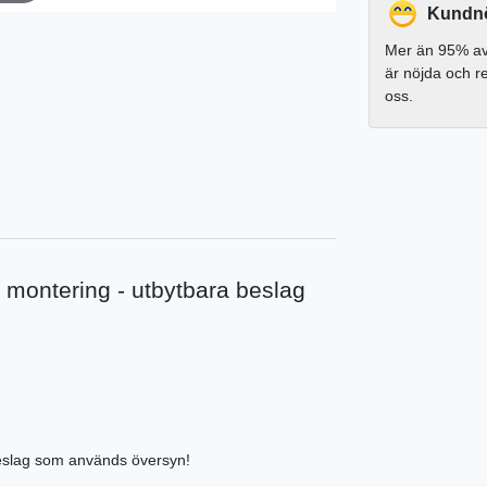
Kundnö
Mer än 95% av
är nöjda och 
oss.
en montering - utbytbara beslag
 Beslag som används översyn!