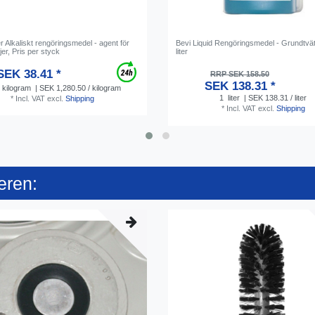
 Alkaliskt rengöringsmedel - agent för
Bevi Liquid Rengöringsmedel - Grundtvät
jer, Pris per styck
liter
SEK 38.41 *
RRP SEK 158.50
SEK 138.31 *
kilogram
| SEK 1,280.50 / kilogram
1
liter
| SEK 138.31 / liter
*
Incl. VAT
excl.
Shipping
*
Incl. VAT
excl.
Shipping
eren: