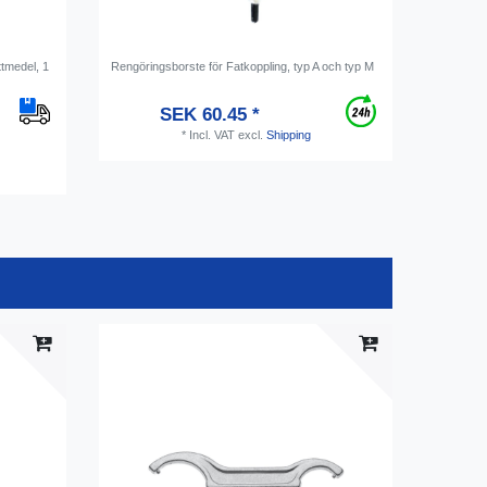
tmedel, 1
Rengöringsborste för Fatkoppling, typ A och typ M
Sponge cle
NW 7mm
SEK 60.45 *
*
Incl. VAT
excl.
Shipping