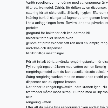
Varför regelbunden rengöring med vattenpumpar är vi
öl är ett livsmedel. Därför, för driften av en dispenser
catering för att säkerställa tillräcklig hygien. Eftersom
inlåning burk öl slangar på lugnande orm genom kra
i hela anläggningen form. Review, är detta påverka i
perfekta
grogrund för bakterier och kan därmed bli
hälsorisk förr eller senare även.
genom ett professionellt sätt ren med en lämplig reng
undvikas och dispenser
bli tillförlitliga insättningar.
För att initialt börja använda rengöringstanken för di
Fyll rengöringsbehållaren med vatten och en lämplig
rengöringsmedel som du kan beställa förstås också i v
Stäng rengöringstanken med en matchande rostfri pass
dispenser och du öppnar kranen.
När rinner ut rengöringsvätska, nära kranen igen. Nu v
tvättmedel måste lossa skräp i Europa med öl linjerna
hela
rengöring vatten.
Efter att du måste fylla rengöringstanken endast två 