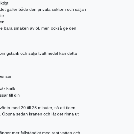
ktigt
, det gäller både den privata sektorn och sälja i
 de
nen
nte bara smaken av öl, men också ge den
öringstank och sälja tvättmedel kan detta
spenser
år butik.
ar till din
änta med 20 till 25 minuter, så att tiden
. Öppna sedan kranen och låt det rinna ut
gånger mer fullständigt med rent vatten och