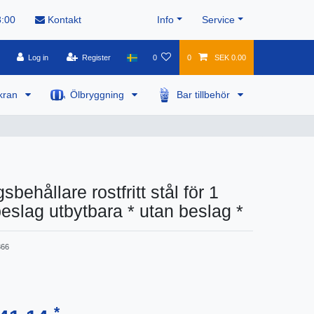
8:00
Kontakt
Info
Service
Log in
Register
0
0
SEK 0.00
kran
Ölbryggning
Bar tillbehör
behållare rostfritt stål för 1
beslag utbytbara * utan beslag *
66
*