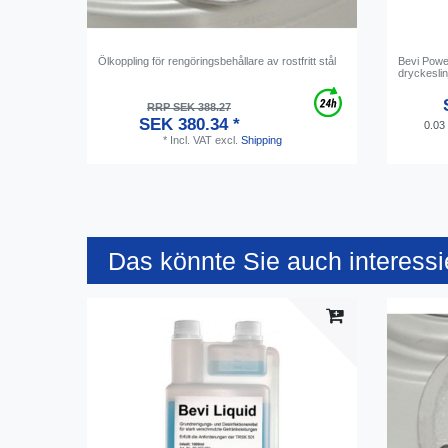
Ölkoppling för rengöringsbehållare av rostfritt stål
Bevi Power
dryckeslin
RRP SEK 388.27
SEK 380.34 *
0.03
*
Incl. VAT
excl.
Shipping
Das könnte Sie auch interessi