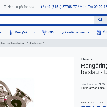
Handla på faktura
+49 (5151) 87798-77 / Mån-Fre 09:00-1
Rengöring
Glögg dryckesdispenser
Öl
eslag - beslag utbytbara * utan beslag *
Ich-zapfe
Rengörings
beslag - 
artikelnummer:
NEW-8
Tillverkare:
ich-zapfe
RRP SEK 2,713.45