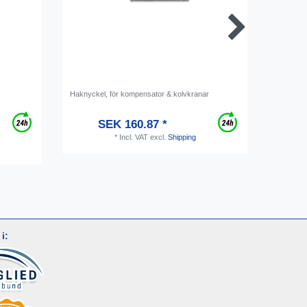
Haknyckel, för kompensator & kolvkranar
Rengörin
kompensa
dispense
SEK 160.87 *
*
Incl. VAT
excl.
Shipping
i: