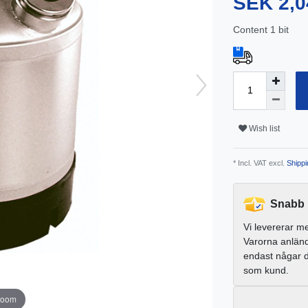
SEK 2,0
Content
1
bit
Wish list
* Incl. VAT excl.
Shippi
Snabb 
Vi levererar m
Varorna anlän
endast någar 
som kund.
zoom