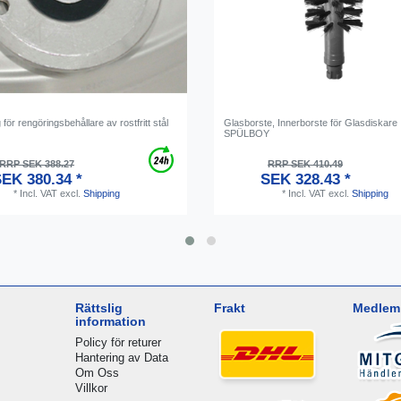
 för rengöringsbehållare av rostfritt stål
Glasborste, Innerborste för Glasdiskare
SPÜLBOY
RRP SEK 388.27
RRP SEK 410.49
EK 380.34 *
SEK 328.43 *
*
Incl. VAT
excl.
Shipping
*
Incl. VAT
excl.
Shipping
Rättslig
Frakt
Medlem 
information
Policy för returer
Hantering av Data
Om Oss
Villkor