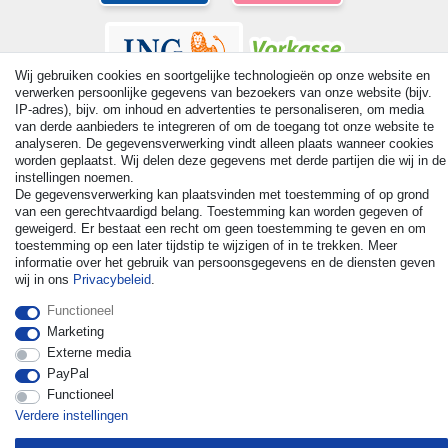
Wij gebruiken cookies en soortgelijke technologieën op onze website en
verwerken persoonlijke gegevens van bezoekers van onze website (bijv.
IP-adres), bijv. om inhoud en advertenties te personaliseren, om media
van derde aanbieders te integreren of om de toegang tot onze website te
analyseren. De gegevensverwerking vindt alleen plaats wanneer cookies
worden geplaatst. Wij delen deze gegevens met derde partijen die wij in de
© Copyright 2026 | Alle rechten voorbehouden. - All rights
instellingen noemen.
reserved. Prices incl. VAT. 19% VAT Basic prices see article detail
De gegevensverwerking kan plaatsvinden met toestemming of op grond
| * Applies to deliveries to the UK!
van een gerechtvaardigd belang. Toestemming kan worden gegeven of
geweigerd. Er bestaat een recht om geen toestemming te geven en om
toestemming op een later tijdstip te wijzigen of in te trekken. Meer
Contact
Herroepingsrecht uitoefenen
informatie over het gebruik van persoonsgegevens en de diensten geven
wij in ons
Privacybeleid
.
Functioneel
Marketing
Externe media
PayPal
Functioneel
Verdere instellingen