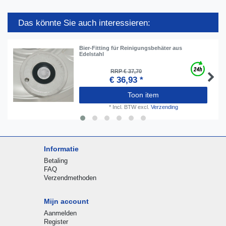
Das könnte Sie auch interessieren:
Bier-Fitting für Reinigungsbehäter aus
Edelstahl
RRP € 37,70
€ 36,93 *
Toon item
*
Incl. BTW
excl.
Verzending
Informatie
Betaling
FAQ
Verzendmethoden
Mijn account
Aanmelden
Register