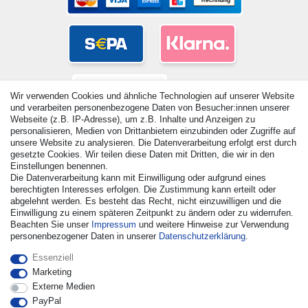
Wir verwenden Cookies und ähnliche Technologien auf unserer Website
und verarbeiten personenbezogene Daten von Besucher:innen unserer
Webseite (z.B. IP-Adresse), um z.B. Inhalte und Anzeigen zu
personalisieren, Medien von Drittanbietern einzubinden oder Zugriffe auf
unsere Website zu analysieren. Die Datenverarbeitung erfolgt erst durch
gesetzte Cookies. Wir teilen diese Daten mit Dritten, die wir in den
Einstellungen benennen.
© Copyright 2026 | Alle Rechte vorbehalten. - Alle Rechte
Die Datenverarbeitung kann mit Einwilligung oder aufgrund eines
vorbehalten. Preisangaben inkl. gesetzl. 19% MwSt. |
berechtigten Interesses erfolgen. Die Zustimmung kann erteilt oder
Grundpreise siehe Artikeldetail | *Gilt für Lieferungen nach
abgelehnt werden. Es besteht das Recht, nicht einzuwilligen und die
Einwilligung zu einem späteren Zeitpunkt zu ändern oder zu widerrufen.
Deutschland!
Beachten Sie unser
Impressum
und weitere Hinweise zur Verwendung
personenbezogener Daten in unserer
Daten­schutz­erklärung
.
Kontakt
Vertrag widerrufen
Essenziell
Marketing
Externe Medien
PayPal