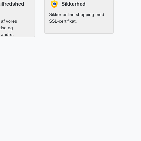
ilfredshed
Sikkerhed
Sikker online shopping med
af vores
SSL-certifikat.
edse og
l andre.