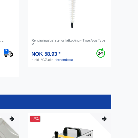
1 L
Rengjøringsbørste for fatkobling - Type A og Type
M
NOK 58.93 *
*
Inkl. MVA
eks.
forsendelse
-7%