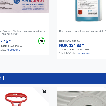
 Powder - Akalisk rengjøringsmiddel for
Bevi Liquid - Basisk rengjøringsmiddel - 
r, pris per stykk
7.45 *
RRP NOK 154.50
NOK 134.83 *
| NOK 1,248.19 / kilo
1
liter
| NOK 134.83 / liter
A
eks.
forsendelse
*
Inkl. MVA
eks.
forsendelse
 i: