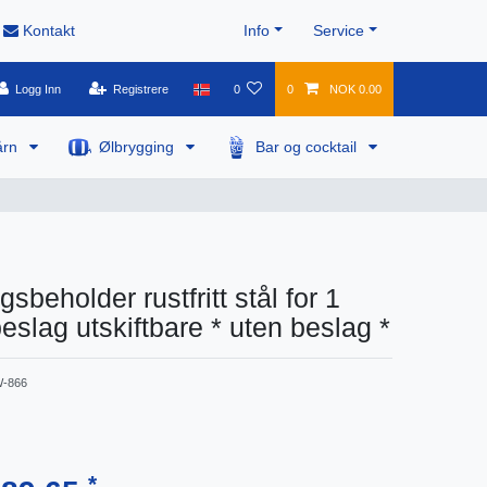
Kontakt
Info
Service
Logg Inn
Registrere
0
0
NOK 0.00
årn
Ølbrygging
Bar og cocktail
sbeholder rustfritt stål for 1
eslag utskiftbare * uten beslag *
-866
*