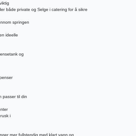
iktig
lder både private og Selge i catering for å sikre
jennom springen
en ideelle
rensetank og
spenser
passer til din
nter
rusk i
anger mer fullstendig med klart vann og