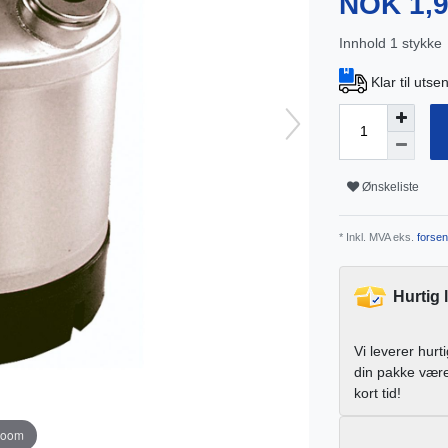
NOK 1,
Innhold
1
stykke
Klar til uts
Ønskeliste
* Inkl. MVA eks.
forsen
Hurtig 
Vi leverer hurt
din pakke vær
kort tid!
zoom