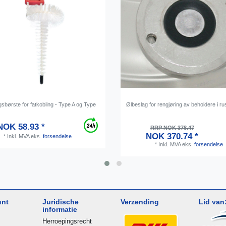
sbørste for fatkobling - Type A og Type
Ølbeslag for rengjøring av beholdere i rust
NOK 58.93 *
RRP NOK 378.47
NOK 370.74 *
*
Inkl. MVA
eks.
forsendelse
*
Inkl. MVA
eks.
forsendelse
unt
Juridische
Verzending
Lid van
informatie
Herroepingsrecht