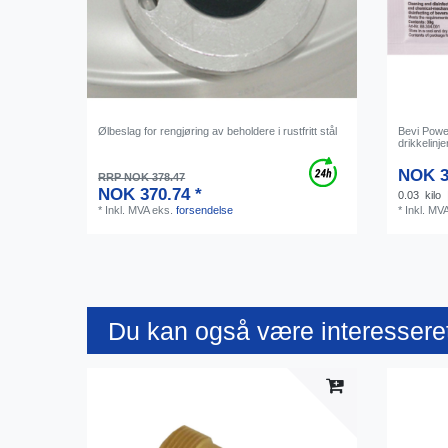
Ølbeslag for rengjøring av beholdere i rustfritt stål
Bevi Power
drikkelinje
NOK 3
RRP NOK 378.47
NOK 370.74 *
0.03
kilo
*
Inkl. MVA
eks.
forsendelse
*
Inkl. MV
Du kan også være interesseret