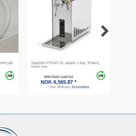
fritt stål
Tappetårn PYGMY 25, ølkjøler 1-linje, 35 liter/t,
Ølslange 
Green Line
metervar
RRP NOK 7,097.64
NOK 6,565.87 *
*
Inkl. MVA
eks.
forsendelse
: