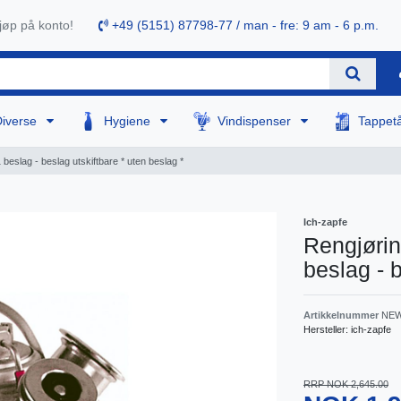
øp på konto!
+49 (5151) 87798-77 / man - fre: 9 am - 6 p.m.
Diverse
Hygiene
Vindispenser
Tappet
1 beslag - beslag utskiftbare * uten beslag *
Ich-zapfe
Rengjøring
beslag - b
Artikkelnummer
NEW
Hersteller:
ich-zapfe
RRP NOK 2,645.00