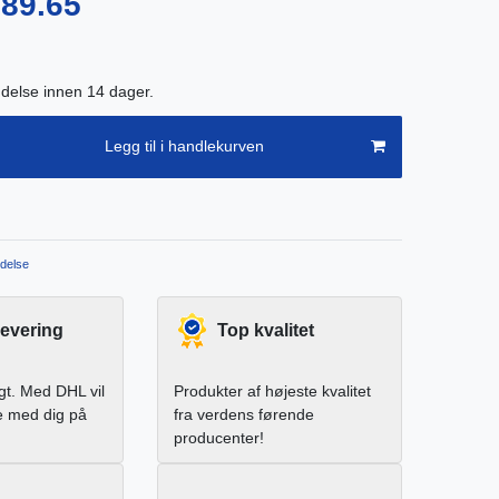
989.65
endelse innen 14 dager.
Legg til i handlekurven
delse
levering
Top kvalitet
igt. Med DHL vil
Produkter af højeste kvalitet
e med dig på
fra verdens førende
producenter!