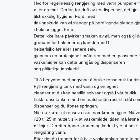
Hvorfor regelmessig rengjøring med vann pumper er v
øl er en mat. Derfor, for drift av en dispenser, det gje
tilstrekkelig hygiene. Fordi med
tidsinnskudd kan øl slanger på beroligende slange g
i hele anlegget form.
Dette ikke bare påvirker smaken av øl, men også gi d
grobunn for bakterier og kan dermed bli
helserisiko før eller senere selv.
gjennom en profesjonell måte ren med en passende 
vaskemidler kan dette unngås og dispenseren
seg pålitelige innskudd.
Til å begynne med begynne å bruke rensetank for di
Fyll rengjøring tank med vann og en egnet
cleanser at du kan bestille selvsagt også i vår butikk.
Lukk rensetanken med en matchende rustfritt stål som 
dispenser og du åpner springen.
Når du kjører ut rensevæske, nær kranen igjen. Nå ve
i 20 til 25 minutter, slik at vaskemiddel tiden må løsne 
øl linjer. Deretter åpner kranen og la det flyte ut hele
rengjøring vann.
Etter det du trenger for å fylle vasketanken bare to g