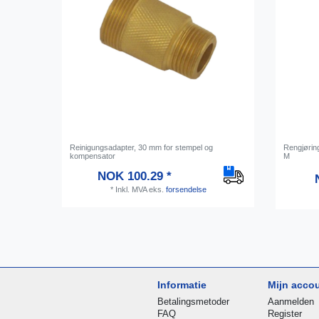
Reinigungsadapter, 30 mm for stempel og
Rengjøring
kompensator
M
NOK 100.29 *
*
Inkl. MVA
eks.
forsendelse
Informatie
Mijn acco
Betalingsmetoder
Aanmelden
FAQ
Register