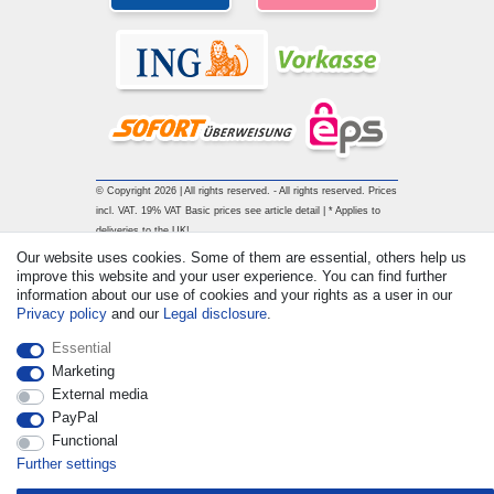
© Copyright 2026 | All rights reserved. - All rights reserved. Prices
incl. VAT. 19% VAT Basic prices see article detail | * Applies to
deliveries to the UK!
Our website uses cookies. Some of them are essential, others help us
improve this website and your user experience. You can find further
Contact
Withdraw from contract here
information about our use of cookies and your rights as a user in our
Privacy policy
and our
Legal disclosure
.
Essential
Marketing
External media
PayPal
Functional
Further settings