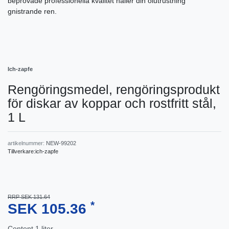
beprövade professionella kvalitet håller din ölutrustning
gnistrande ren.
Ich-zapfe
Rengöringsmedel, rengöringsprodukt
för diskar av koppar och rostfritt stål,
1 L
artikelnummer:
NEW-99202
Tillverkare:
ich-zapfe
RRP SEK 131.64
*
SEK 105.36
Content
1
liter