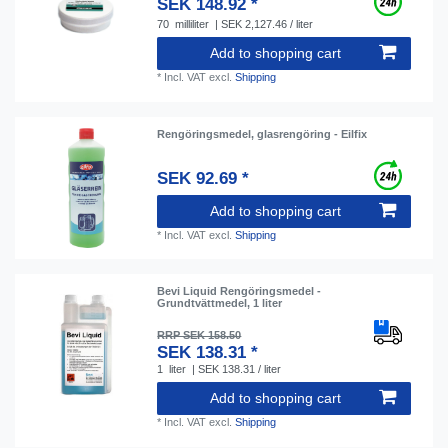
SEK 148.92 *
70
milliliter
| SEK 2,127.46 / liter
Add to shopping cart
*
Incl. VAT
excl.
Shipping
Rengöringsmedel, glasrengöring - Eilfix
SEK 92.69 *
Add to shopping cart
*
Incl. VAT
excl.
Shipping
Bevi Liquid Rengöringsmedel -
Grundtvättmedel, 1 liter
RRP SEK 158.50
SEK 138.31 *
1
liter
| SEK 138.31 / liter
Add to shopping cart
*
Incl. VAT
excl.
Shipping