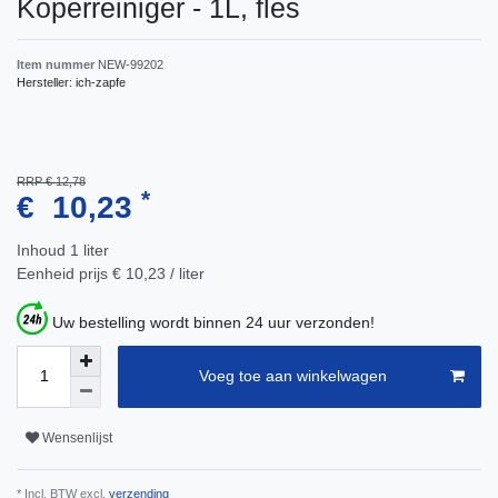
Koperreiniger - 1L, fles
Item nummer
NEW-99202
Hersteller:
ich-zapfe
RRP € 12,78
*
€ 10,23
Inhoud
1
liter
Eenheid prijs
€ 10,23 / liter
Uw bestelling wordt binnen 24 uur verzonden!
Voeg toe aan winkelwagen
Wensenlijst
* Incl. BTW excl.
verzending