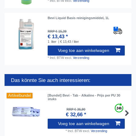
*
Incl. BTW
excl.
Verzending
Bevi Liquid Basis reinigingsmiddel, 1L
RRP € 15,39
€ 13,43 *
1
liter
| € 13,43 / liter
Voeg toe aan winkelwagen
*
Incl. BTW
excl.
Verzending
Das könnte Sie auch interessieren:
Artikelbundel
[Bundel] Bevi - Tab - Alkaline - Prijs per PU 30
stuks
RRP € 36,90
€ 32,66 *
Voeg toe aan winkelwagen
*
Incl. BTW
excl.
Verzending