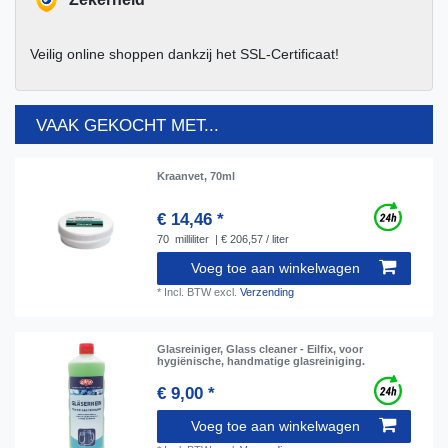
Veilig online shoppen dankzij het SSL-Certificaat!
VAAK GEKOCHT MET...
Kraanvet, 70ml
€ 14,46 *
70
milliliter
| € 206,57 / liter
Voeg toe aan winkelwagen
*
Incl. BTW
excl.
Verzending
Glasreiniger, Glass cleaner - Eilfix, voor
hygiënische, handmatige glasreiniging.
€ 9,00 *
Voeg toe aan winkelwagen