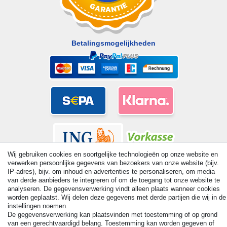
Betalingsmogelijkheden
Wij gebruiken cookies en soortgelijke technologieën op onze website en
verwerken persoonlijke gegevens van bezoekers van onze website (bijv.
IP-adres), bijv. om inhoud en advertenties te personaliseren, om media
van derde aanbieders te integreren of om de toegang tot onze website te
analyseren. De gegevensverwerking vindt alleen plaats wanneer cookies
worden geplaatst. Wij delen deze gegevens met derde partijen die wij in de
© Copyright 2026 | Alle rechten voorbehouden. - All rights
instellingen noemen.
reserved. Prices incl. VAT. 19% VAT Basic prices see article detail
De gegevensverwerking kan plaatsvinden met toestemming of op grond
| * Applies to deliveries to the UK!
van een gerechtvaardigd belang. Toestemming kan worden gegeven of