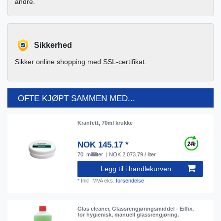
andre.
Sikkerhed
Sikker online shopping med SSL-certifikat.
OFTE KJØPT SAMMEN MED...
Kranfett, 70ml krukke
NOK 145.17 *
70
milliliter
| NOK 2,073.79 / liter
Legg til i handlekurven
*
Inkl. MVA
eks.
forsendelse
Glas cleaner, Glassrengjøringsmiddel - Eilfix,
for hygienisk, manuell glassrengjøring.