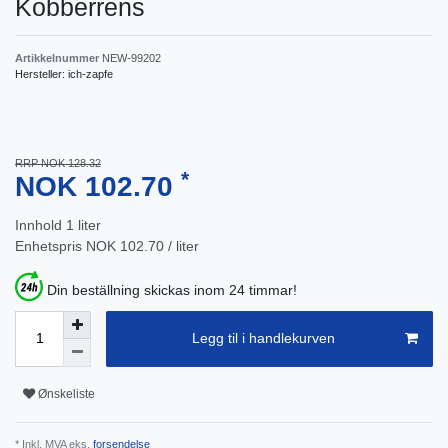
Kobberrens
Artikkelnummer
NEW-99202
Hersteller:
ich-zapfe
RRP NOK 128.32
*
NOK 102.70
Innhold
1
liter
Enhetspris
NOK 102.70 / liter
Din beställning skickas inom 24 timmar!
Legg til i handlekurven
Ønskeliste
* Inkl. MVA eks.
forsendelse