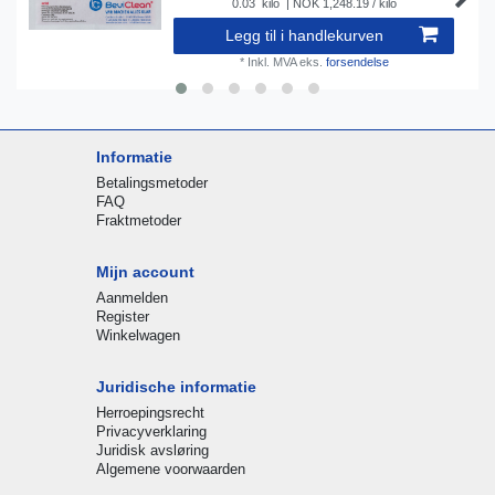
0.03
kilo
| NOK 1,248.19 / kilo
Legg til i handlekurven
*
Inkl. MVA
eks.
forsendelse
Informatie
Betalingsmetoder
FAQ
Fraktmetoder
Mijn account
Aanmelden
Register
Winkelwagen
Juridische informatie
Herroepingsrecht
Privacyverklaring
Juridisk avsløring
Algemene voorwaarden