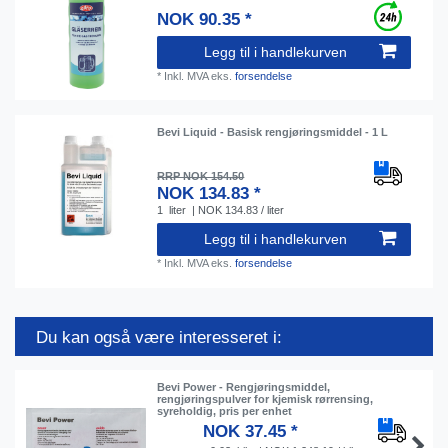
NOK 90.35 *
Legg til i handlekurven
*
Inkl. MVA
eks.
forsendelse
Bevi Liquid - Basisk rengjøringsmiddel - 1 L
RRP NOK 154.50
NOK 134.83 *
1
liter
| NOK 134.83 / liter
Legg til i handlekurven
*
Inkl. MVA
eks.
forsendelse
Du kan også være interesseret i:
Bevi Power - Rengjøringsmiddel,
rengjøringspulver for kjemisk rørrensing,
syreholdig, pris per enhet
NOK 37.45 *