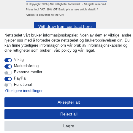
© Copyright 2026 | Alle rettigheter forbeholdt. - All rights reserved.
Prices incl. VAT. 19% VAT Basic prices see article detail | *
Applies to deliveries to the UK!
Withdraw from contract here
Nettstedet vårt bruker informasjonskapsler. Noen av dem er viktige, andre
hjelper oss med å forbedre dette nettstedet og brukeropplevelsen din. Du
Ta kontakt med
kan finne ytterligere informasjon om vår bruk av informasjonskapsler og
dine rettigheter som bruker i vår: policy og vår: legal.
Viktig
Markedsføring
Eksterne medier
PayPal
Functional
Ytterligere innstillinger
Aksepter alt
Reject all
Lagre