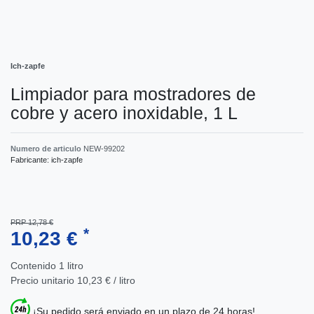
Ich-zapfe
Limpiador para mostradores de
cobre y acero inoxidable, 1 L
Numero de articulo
NEW-99202
Fabricante:
ich-zapfe
PRP 12,78 €
*
10,23 €
Contenido
1
litro
Precio unitario
10,23 € / litro
¡Su pedido será enviado en un plazo de 24 horas!