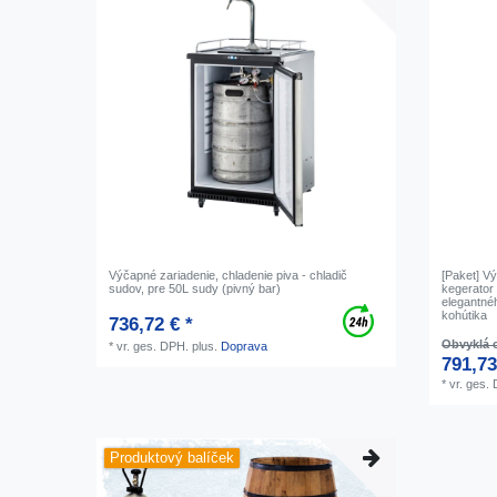
Výčapné zariadenie, chladenie piva - chladič
[Paket] V
sudov, pre 50L sudy (pivný bar)
kegerator 
elegantné
kohútika
736,72 € *
Obvyklá c
*
vr. ges. DPH.
plus.
Doprava
791,73
*
vr. ges.
Produktový balíček