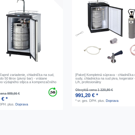
ýčapné zariadenie, chladnička na sud,
[Paket] Kompletná súprava - chladnička
do 50 litrov (pivný bar) - vrátane
sudy, chladnicka na sud piva, kegerator -
ho výdajného stĺpca a kompenzačného
L/h, profesionálny
Obvyklá cena 1 220,80 €
ena 989,66 €
991,20 € *
 € *
*
vr. ges. DPH.
plus.
Doprava
 DPH.
plus.
Doprava