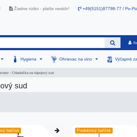
R
Žiadne riziko - plaťte neskôr!
+49(5151)87798-77 / Po-Pia
Re
Hygiena
Ohrievac na vino
Výčapné za
erator - Chladnička na nápojový sud
jový sud
ový balíček
Produktový balíček