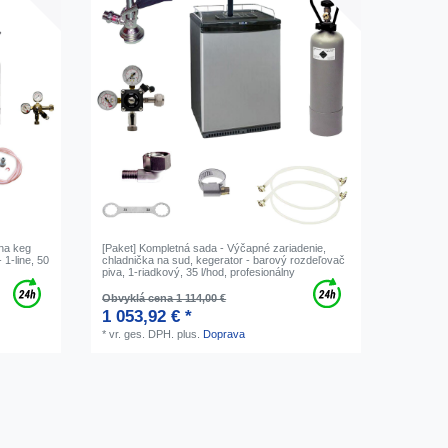
 na keg
[Paket] Kompletná sada - Výčapné zariadenie,
 1-line, 50
chladnička na sud, kegerator - barový rozdeľovač
piva, 1-riadkový, 35 l/hod, profesionálny
Obvyklá cena 1 114,00 €
1 053,92 € *
*
vr. ges. DPH.
plus.
Doprava