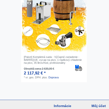
[Paket] Kompletná sada - Výčapné zariadenie -
BARRIQUE, vycap na pivo, 1-riadkový chladenie
na pivo, 35 litrov/hod, profesionálny
Obvyklá cena 2 630,00 €
2 117,92 € *
*
vr. ges. DPH.
plus.
Doprava
Informácie
Môj účet