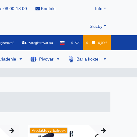
: 08:00-18:00
Kontakt
Info
Služby
gistrovať
zaregistrovať sa
0
0
0,00 €
riadenie
Pivovar
Bar a kokteil
Produktový balíček