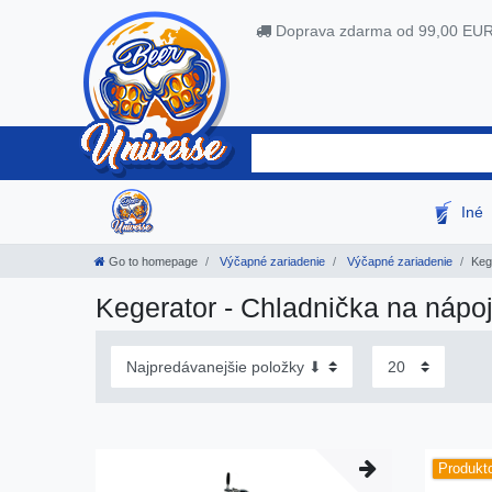
Doprava zdarma od 99,00 EU
Iné
Go to homepage
Výčapné zariadenie
Výčapné zariadenie
Keg
Kegerator - Chladnička na nápo
Produkt