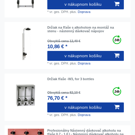
v nákupnom košíku
*
vr. ges. DPH.
plus.
Doprava
Držiak na fľaše s alkoholom na montáž na
stenu - nástenný dávkovač nápojov
Obvyklá cena 12,40 €
10,86 € *
v nákupnom košíku
*
vr. ges. DPH.
plus.
Doprava
Držiak fľaše -W3, for 3 bottles
Obvyklá cena 82,10 €
76,70 € *
v nákupnom košíku
*
vr. ges. DPH.
plus.
Doprava
Profesionálny Nástenný dávkovač alkoholu na
fľaše 0,7 - 1,0 l - Nástenný dávkovač alkoholu na