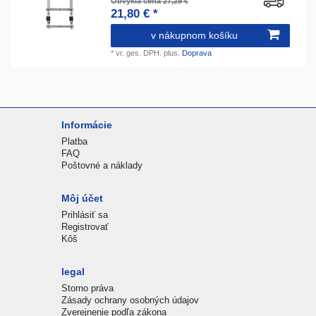
Obvyklá cena 27,29 €
21,80 € *
v nákupnom košíku
*
vr. ges. DPH.
plus.
Doprava
Informácie
Platba
FAQ
Poštovné a náklady
Môj účet
Prihlásiť sa
Registrovať
Kôš
legal
Storno práva
Zásady ochrany osobných údajov
Zverejnenie podľa zákona