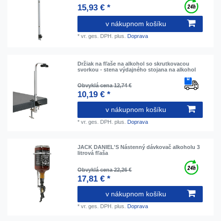
15,93 € *
v nákupnom košíku
*
vr. ges. DPH.
plus.
Doprava
Držiak na fľaše na alkohol so skrutkovacou
svorkou - stena výdajného stojana na alkohol
Obvyklá cena 12,74 €
10,19 € *
v nákupnom košíku
*
vr. ges. DPH.
plus.
Doprava
JACK DANIEL'S Nástenný dávkovač alkoholu 3
litrová fľaša
Obvyklá cena 22,26 €
17,81 € *
v nákupnom košíku
*
vr. ges. DPH.
plus.
Doprava