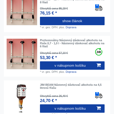
8 fliaš
Obvyklá cena 95,19 €
76,15 € *
show článok
*
vr. ges. DPH.
plus.
Doprava
Profesionálny Nástenný dávkovač alkoholu na
fľaše 0,7 - 1,0 l - Nástenný dávkovač alkoholu na
6 fliaš
Obvyklá cena 57,10 €
53,30 € *
v nákupnom košíku
*
vr. ges. DPH.
plus.
Doprava
JIM BEAM Nástenný dávkovač alkoholu na 4,5
litrovú fľašu
Obvyklá cena 26,40 €
24,70 € *
v nákupnom košíku