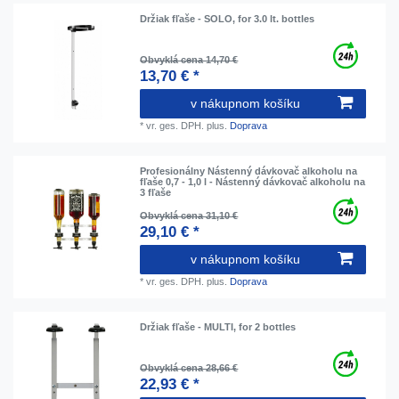
Držiak fľaše - SOLO, for 3.0 lt. bottles
Obvyklá cena 14,70 €
13,70 € *
v nákupnom košíku
*
vr. ges. DPH.
plus.
Doprava
Profesionálny Nástenný dávkovač alkoholu na
fľaše 0,7 - 1,0 l - Nástenný dávkovač alkoholu na
3 fľaše
Obvyklá cena 31,10 €
29,10 € *
v nákupnom košíku
*
vr. ges. DPH.
plus.
Doprava
Držiak fľaše - MULTI, for 2 bottles
Obvyklá cena 28,66 €
22,93 € *