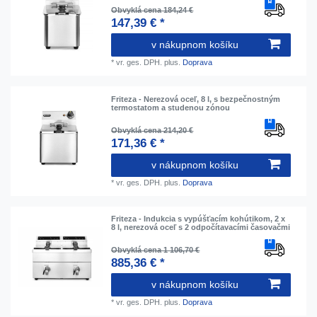
Obvyklá cena 184,24 €
147,39 € *
v nákupnom košíku
*
vr. ges. DPH.
plus.
Doprava
Friteza - Nerezová oceľ, 8 l, s bezpečnostným
termostatom a studenou zónou
Obvyklá cena 214,20 €
171,36 € *
v nákupnom košíku
*
vr. ges. DPH.
plus.
Doprava
Friteza - Indukcia s vypúšťacím kohútikom, 2 x
8 l, nerezová oceľ s 2 odpočítavacími časovačmi
Obvyklá cena 1 106,70 €
885,36 € *
v nákupnom košíku
*
vr. ges. DPH.
plus.
Doprava