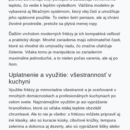
teplotu, čo vedie k lepším výsledkom. Väčšina modelov je
vybavená aj filtračným systémom, ktorý olej čistí a umožňuje
jeho opätovné použitie. To nielen šetrí peniaze, ale aj chráni
životné prostredie, pretože sa plytvá menej ropy.
Ďalším vrcholom moderných fritézy je ich kompaktná veľkosť
a praktický dizajn. Mnohé zariadenia majú odnímateľné časti,
ktoré sú vhodné do umývačky riadu, čo značne uľahčuje
čistenie. Vďaka tomu je manipulácia so zariadením
maximálne jednoduchá, a to nielen počas varenia, ale aj po
ňom.
Uplatnenie a využitie: všestrannosť v
kuchyni
Využitie fritézy je mimoriadne všestranné a je oceňované v
mnohých domácnostiach a profesionálnych kuchyniach po
celom svete. Najznámejším využitím je asi vyprážanie
hranolčekov, ktoré sú vďaka stálej teplote obzvlášť
chrumkavé. Ale to nie je všetko: s fritézou môžete pripraviť aj
iné klasiky, ako sú kuracie kúsky, cibuľové krúžky, tempura
zelenina a dokonca aj dezerty, ako sú vyprážané šišky alebo