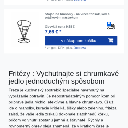
Stojan na hranolky - na vrece triesok, kov s
práškovým nástrekom
Obvyklá cena 9,58 €
7,66 € *
v nákupnom košíku
*
vr. ges. DPH.
plus.
Doprava
Fritézy : Vychutnajte si chrumkavé
jedlo jednoduchým spôsobom
Fréza je kuchynský spotrebič špeciálne navrhnutý na
vyprážanie potravín. Je nepostrádateľným pomocníkom pri
príprave jedla rýchlo, efektívne a hlavne chrumkavo. Či už
ide o hranolky, kuracie krídelká, šišky alebo zeleninu, fritéza
zaistí, že vaše jedlá získajú dokonale zlatohnedú kôrku,
pričom vo vnútri zostanú jemné a šťavnaté. Rýchly a
rovnomerný ohrev oleja znamená, že v krátkom čase je