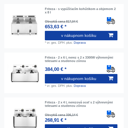
Friteza - s vypúšťacím kohútikom a objemom 2
x 8 l
Obvyklá cena 817,04 €
653,63 € *
v nákupnom košíku
*
vr. ges. DPH.
plus.
Doprava
Friteza - 2 x 6 l, nerez s 2 x 3300W výhrevnými
telesami a studenou zónou
384,00 € *
v nákupnom košíku
*
vr. ges. DPH.
plus.
Doprava
Friteza - 2 x 4 l, nerezová oceľ s 2 výhrevnými
telesami a studenou zónou
Obvyklá cena 336,14 €
268,91 € *