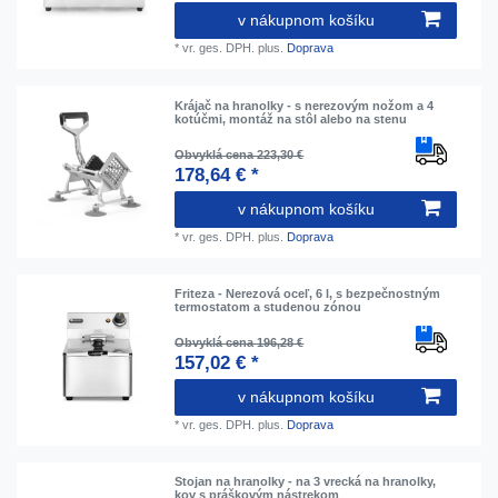
v nákupnom košíku
*
vr. ges. DPH.
plus.
Doprava
Krájač na hranolky - s nerezovým nožom a 4
kotúčmi, montáž na stôl alebo na stenu
Obvyklá cena 223,30 €
178,64 € *
v nákupnom košíku
*
vr. ges. DPH.
plus.
Doprava
Friteza - Nerezová oceľ, 6 l, s bezpečnostným
termostatom a studenou zónou
Obvyklá cena 196,28 €
157,02 € *
v nákupnom košíku
*
vr. ges. DPH.
plus.
Doprava
Stojan na hranolky - na 3 vrecká na hranolky,
kov s práškovým nástrekom