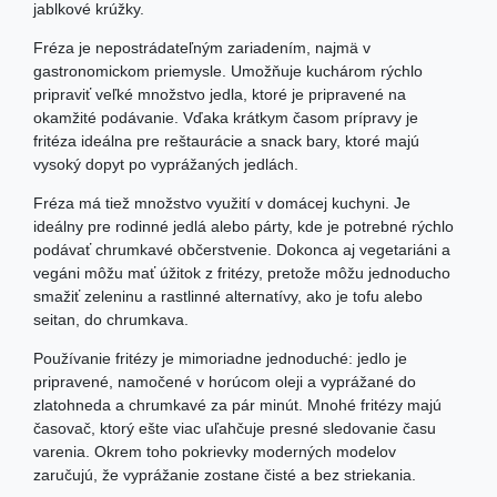
jablkové krúžky.
Fréza je nepostrádateľným zariadením, najmä v
gastronomickom priemysle. Umožňuje kuchárom rýchlo
pripraviť veľké množstvo jedla, ktoré je pripravené na
okamžité podávanie. Vďaka krátkym časom prípravy je
fritéza ideálna pre reštaurácie a snack bary, ktoré majú
vysoký dopyt po vyprážaných jedlách.
Fréza má tiež množstvo využití v domácej kuchyni. Je
ideálny pre rodinné jedlá alebo párty, kde je potrebné rýchlo
podávať chrumkavé občerstvenie. Dokonca aj vegetariáni a
vegáni môžu mať úžitok z fritézy, pretože môžu jednoducho
smažiť zeleninu a rastlinné alternatívy, ako je tofu alebo
seitan, do chrumkava.
Používanie fritézy je mimoriadne jednoduché: jedlo je
pripravené, namočené v horúcom oleji a vyprážané do
zlatohneda a chrumkavé za pár minút. Mnohé fritézy majú
časovač, ktorý ešte viac uľahčuje presné sledovanie času
varenia. Okrem toho pokrievky moderných modelov
zaručujú, že vyprážanie zostane čisté a bez striekania.