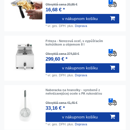
Obvyklá cena 20,85 €
16,68 € *
v nákupnom košíku
*
vr. ges. DPH.
plus.
Doprava
Friteza - Nerezová oceľ, s vypúšťacím
kohútikom a objemom 8 l
Obvyklá cena 374,50 €
299,60 € *
v nákupnom košíku
*
vr. ges. DPH.
plus.
Doprava
Naberacka na hranolky - vyrobené z
nehrdzavejúcej ocele s PA rukoväťou
Obvyklá cena 41,45 €
33,16 € *
v nákupnom košíku
*
vr. ges. DPH.
plus.
Doprava