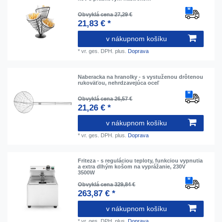
Obvyklá cena 27,29 €
21,83 € *
v nákupnom košíku
*
vr. ges. DPH.
plus.
Doprava
Naberacka na hranolky - s vystuženou drôtenou
rukoväťou, nehrdzavejúca oceľ
Obvyklá cena 26,57 €
21,26 € *
v nákupnom košíku
*
vr. ges. DPH.
plus.
Doprava
Friteza - s reguláciou teploty, funkciou vypnutia
a extra dlhým košom na vyprážanie, 230V
3500W
Obvyklá cena 329,84 €
263,87 € *
v nákupnom košíku
*
vr. ges. DPH.
plus.
Doprava