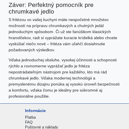
Záver: Perfektný pomocník pre
chrumkavé jedlo
S fritézou vo vašej kuchyni máte nespočetné množstvo
možností na prípravu chrumkavých a chutných jedál
jednoduchým spôsobom. Či už ste fanúšikom klasických
hranolčekov, radi si vyprážate kuracie krídelká alebo chcete
vyskúšať niečo nové – fritéza vám uľahčí dosiahnutie
požadovaných výsledkov.
Vďaka jednoduchej obsluhe, vysokej účinnosti a schopnosti
rýchlo a rovnomerne vyprážať jedlo je fritéza
nepostrádateľným nástrojom pre každého, kto má rád
chrumkavé jedlo. Vďaka modernej technológii a
premyslenému dizajnu ponúka aj vysokú úroveň bezpečnosti
a komfortu, vďaka čomu je ideálny pre súkromné ​​aj
profesionálne použitie.
Informácie
Platba
FAQ
Poštovné a náklady