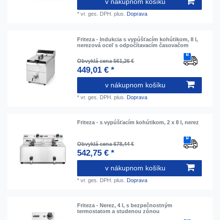
v nákupnom košíku
*
vr. ges. DPH.
plus.
Doprava
Friteza - Indukcia s vypúšťacím kohútikom, 8 l,
nerezová oceľ s odpočítavacím časovačom
Obvyklá cena 561,26 €
449,01 € *
v nákupnom košíku
*
vr. ges. DPH.
plus.
Doprava
Friteza - s vypúšťacím kohútikom, 2 x 8 l, nerez
Obvyklá cena 678,44 €
542,75 € *
v nákupnom košíku
*
vr. ges. DPH.
plus.
Doprava
Friteza - Nerez, 4 l, s bezpečnostným
termostatom a studenou zónou