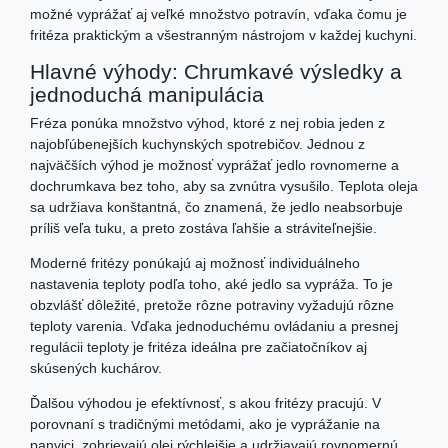
možné vyprážať aj veľké množstvo potravín, vďaka čomu je
fritéza praktickým a všestranným nástrojom v každej kuchyni.
Hlavné výhody: Chrumkavé výsledky a
jednoduchá manipulácia
Fréza ponúka množstvo výhod, ktoré z nej robia jeden z
najobľúbenejších kuchynských spotrebičov. Jednou z
najväčších výhod je možnosť vyprážať jedlo rovnomerne a
dochrumkava bez toho, aby sa zvnútra vysušilo. Teplota oleja
sa udržiava konštantná, čo znamená, že jedlo neabsorbuje
príliš veľa tuku, a preto zostáva ľahšie a stráviteľnejšie.
Moderné fritézy ponúkajú aj možnosť individuálneho
nastavenia teploty podľa toho, aké jedlo sa vypráža. To je
obzvlášť dôležité, pretože rôzne potraviny vyžadujú rôzne
teploty varenia. Vďaka jednoduchému ovládaniu a presnej
regulácii teploty je fritéza ideálna pre začiatočníkov aj
skúsených kuchárov.
Ďalšou výhodou je efektívnosť, s akou fritézy pracujú. V
porovnaní s tradičnými metódami, ako je vyprážanie na
panvici, zohrievajú olej rýchlejšie a udržiavajú rovnomernú