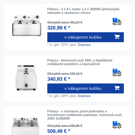
Friteza - 2 x 8 l, nerez s 2 x 3500W výhrevnými
telesami a studenou zónou
Obvyklá cena 401,24 €
320,99 € *
v nákupnom košíku
*
vr. ges. DPH.
plus.
Doprava
Friteza - Nerezová oceľ 18/0, s digitálnym
ovládacím panelom a časovačom
Obvyklá cena 426,16 €
340,93 € *
v nákupnom košíku
*
vr. ges. DPH.
plus.
Doprava
Friteza - s ochranou proti prehriatiu a
intuitívnym ovládacím panelom, nerezová oceľ,
230V 2x3500W
Obvyklá cena 636,86 €
509,49 € *