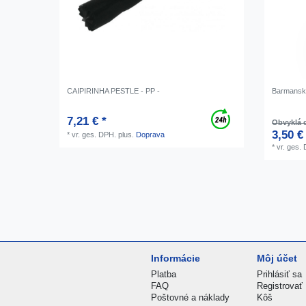
CAIPIRINHA PESTLE - PP -
Barmanska
7,21 € *
Obvyklá c
3,50 €
*
vr. ges. DPH.
plus.
Doprava
*
vr. ges.
Informácie
Môj účet
Platba
Prihlásiť sa
FAQ
Registrovať
Poštovné a náklady
Kôš