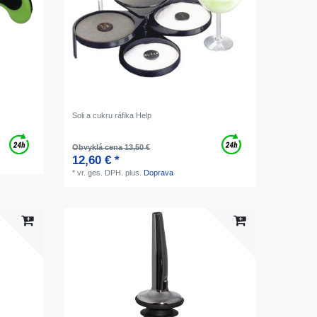
Soli a cukru ráfika Help
Obvyklá cena 13,50 €
12,60 € *
*
vr. ges. DPH.
plus.
Doprava