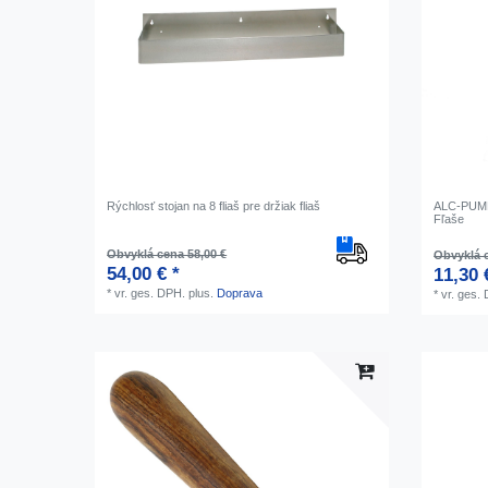
Rýchlosť stojan na 8 fliaš pre držiak fliaš
ALC-PUMP 
Fľaše
Obvyklá cena 58,00 €
Obvyklá c
54,00 € *
11,30 
*
vr. ges. DPH.
plus.
Doprava
*
vr. ges.