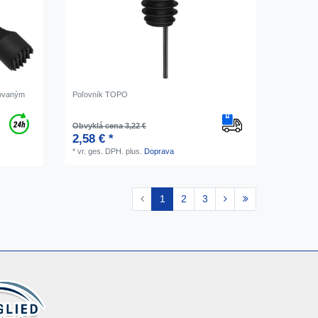
bkovaným
Poľovník TOPO
Obvyklá cena 3,22 €
2,58 € *
*
vr. ges. DPH.
plus.
Doprava
1
2
3