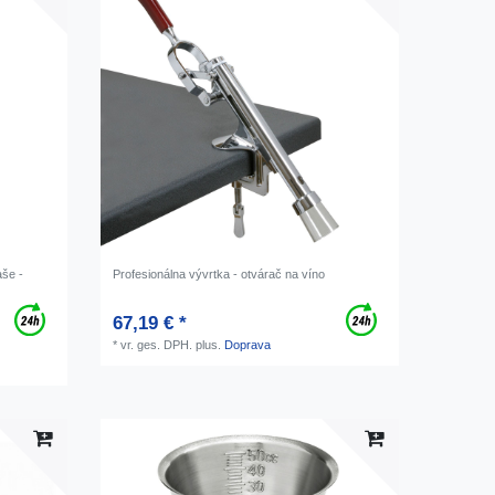
aše -
Profesionálna vývrtka - otvárač na víno
67,19 € *
*
vr. ges. DPH.
plus.
Doprava