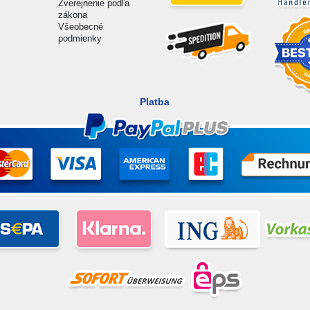
Zverejnenie podľa
zákona
Všeobecné
podmienky
Platba