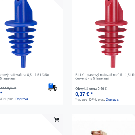
astový nalievač na 0,5 - 1,5 l fľaše -
BILLY - plastový nalievač na 0,5 - 1,5 l fľ
 5 lamelami
červený - s 5 lamelami
ena 0,46 €
Obvyklá cena 0,46 €
 *
0,37 € *
 DPH.
plus.
Doprava
*
vr. ges. DPH.
plus.
Doprava