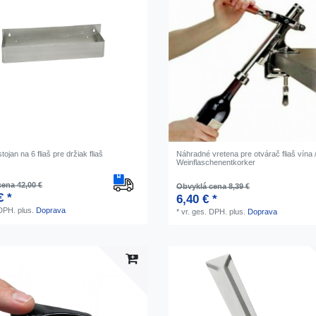
tojan na 6 fliaš pre držiak fliaš
Náhradné vretena pre otvárač fliaš vína 
Weinflaschenentkorker
ena 42,00 €
Obvyklá cena 8,39 €
€ *
6,40 € *
 DPH.
plus.
Doprava
*
vr. ges. DPH.
plus.
Doprava