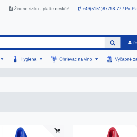
R
Žiadne riziko - plaťte neskôr!
+49(5151)87798-77 / Po-Pia
Re
Hygiena
Ohrievac na vino
Výčapné za