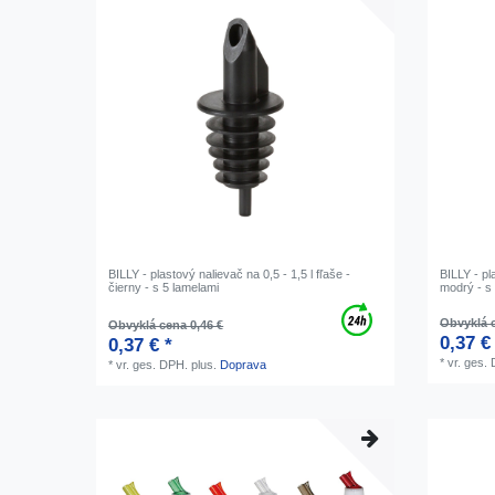
BILLY - plastový nalievač na 0,5 - 1,5 l fľaše -
BILLY - pl
čierny - s 5 lamelami
modrý - s
Obvyklá c
Obvyklá cena 0,46 €
0,37 €
0,37 € *
*
vr. ges.
*
vr. ges. DPH.
plus.
Doprava