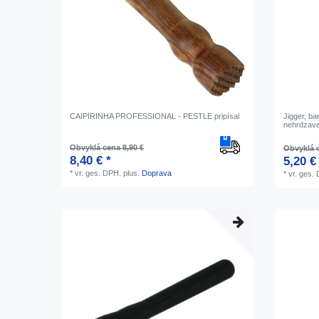
CAIPIRINHA PROFESSIONAL - PESTLE pripísal
Jigger, b
nehrdzave
Obvyklá cena 8,90 €
Obvyklá c
8,40 € *
5,20 €
*
vr. ges. DPH.
plus.
Doprava
*
vr. ges.