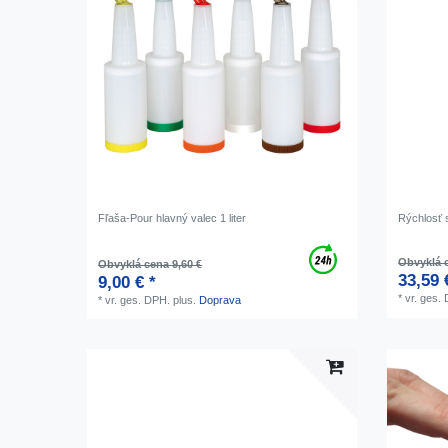
Fľaša-Pour hlavný valec 1 liter
Rýchlosť s
Obvyklá c
Obvyklá cena 9,60 €
33,59 
9,00 € *
*
vr. ges.
*
vr. ges. DPH.
plus.
Doprava