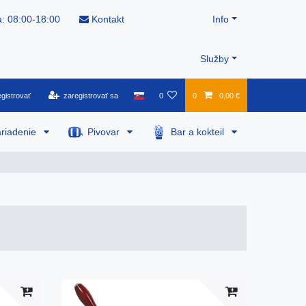
: 08:00-18:00
Kontakt
Info
Služby
gistrovať
zaregistrovať sa
0
0
0,00 €
riadenie
Pivovar
Bar a kokteil