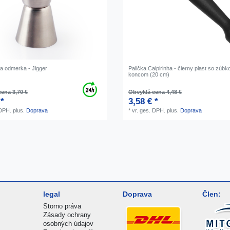
 odmerka - Jigger
Palička Caipirinha - čierny plast so zú
koncom (20 cm)
ena 3,70 €
Obvyklá cena 4,48 €
 *
3,58 € *
 DPH.
plus.
Doprava
*
vr. ges. DPH.
plus.
Doprava
legal
Doprava
Člen:
Storno práva
Zásady ochrany
osobných údajov