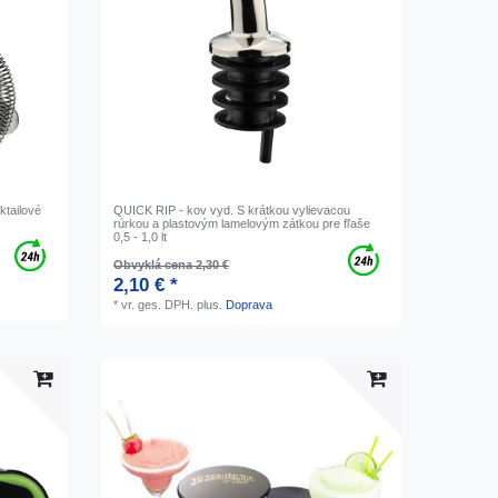
tailové
QUICK RIP - kov vyd. S krátkou vylievacou
rúrkou a plastovým lamelovým zátkou pre fľaše
0,5 - 1,0 lt
Obvyklá cena 2,30 €
2,10 € *
*
vr. ges. DPH.
plus.
Doprava