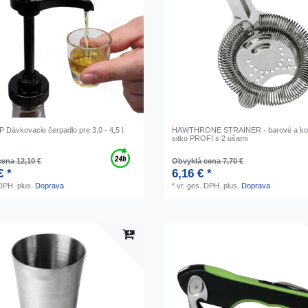
Dávkovacie čerpadlo pre 3,0 - 4,5 l.
HAWTHRONE STRAINER - barové a kok
sitko PROFI s 2 ušami
ena 12,10 €
Obvyklá cena 7,70 €
€ *
6,16 € *
 DPH.
plus.
Doprava
*
vr. ges. DPH.
plus.
Doprava