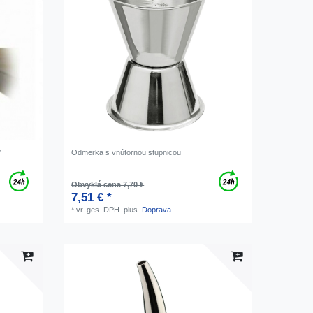
/
Odmerka s vnútornou stupnicou
Obvyklá cena 7,70 €
7,51 € *
*
vr. ges. DPH.
plus.
Doprava