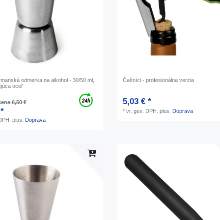
armanská odmerka na alkohol - 30/50 ml,
Čašníci - profesionálna verzia
júca oceľ
5,03 € *
ena 6,50 €
 *
*
vr. ges. DPH.
plus.
Doprava
 DPH.
plus.
Doprava