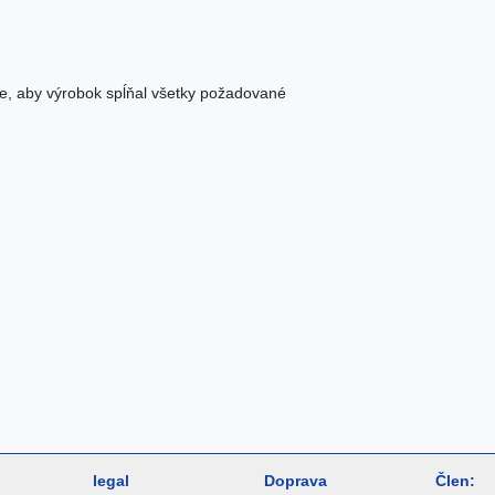
e, aby výrobok spĺňal všetky požadované
legal
Doprava
Člen: