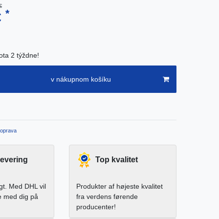
€
*
€
ota 2 týždne!
v nákupnom košíku
oprava
levering
Top kvalitet
igt. Med DHL vil
Produkter af højeste kvalitet
e med dig på
fra verdens førende
producenter!