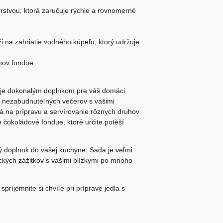
stvou, ktorá zaručuje rýchle a rovnomerné
i na zahriatie vodného kúpeľu, ktorý udržuje
hov fondue.
 je dokonalým doplnkom pre váš domáci
nie nezabudnuteľných večerov s vašimi
lá na prípravu a servírovanie rôznych druhov
 čokoládové fondue, ktoré určite potěší
lý doplnok do vašej kuchyne. Sada je veľmi
ckých zážitkov s vašimi blízkymi po mnoho
ríjemnite si chvíľe pri príprave jedla s