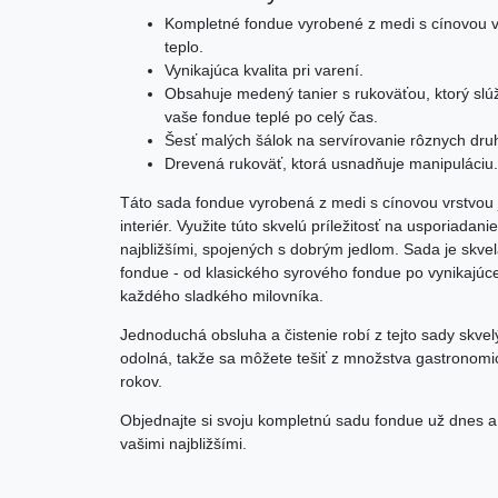
Kompletné fondue vyrobené z medi s cínovou vr
teplo.
Vynikajúca kvalita pri varení.
Obsahuje medený tanier s rukoväťou, ktorý slúž
vaše fondue teplé po celý čas.
Šesť malých šálok na servírovanie rôznych dru
Drevená rukoväť, ktorá usnadňuje manipuláciu.
Táto sada fondue vyrobená z medi s cínovou vrstvou
interiér. Využite túto skvelú príležitosť na usporiada
najbližšími, spojených s dobrým jedlom. Sada je skve
fondue - od klasického syrového fondue po vynikajúce
každého sladkého milovníka.
Jednoduchá obsluha a čistenie robí z tejto sady skve
odolná, takže sa môžete tešiť z množstva gastronomi
rokov.
Objednajte si svoju kompletnú sadu fondue už dnes a sp
vašimi najbližšími.