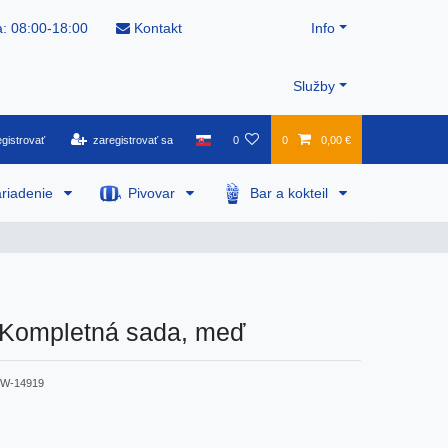
: 08:00-18:00
Kontakt
Info
Služby
gistrovať
zaregistrovať sa
0
0
0,00 €
riadenie
Pivovar
Bar a kokteil
 Kompletná sada, meď
W-14919