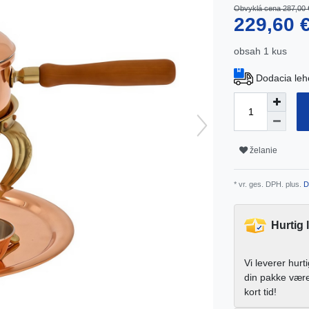
Obvyklá cena 287,00 
229,60 
obsah
1
kus
Dodacia leh
želanie
* vr. ges. DPH. plus.
D
Hurtig 
Vi leverer hurt
din pakke vær
kort tid!