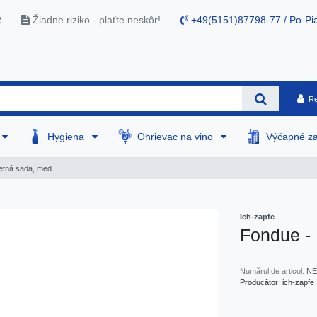
R
Žiadne riziko - plaťte neskôr!
+49(5151)87798-77 / Po-Pia
Re
Hygiena
Ohrievac na vino
Výčapné za
etná sada, meď
Ich-zapfe
Fondue -
Numărul de articol:
NE
Producător:
ich-zapfe