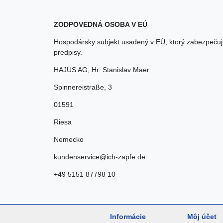
ZODPOVEDNÁ OSOBA V EÚ
Hospodársky subjekt usadený v EÚ, ktorý zabezpečuj
predpisy.
HAJUS AG; Hr. Stanislav Maer
Spinnereistraße
,
3
01591
Riesa
Nemecko
kundenservice@ich-zapfe.de
+49 5151 87798 10
Informácie
Môj účet