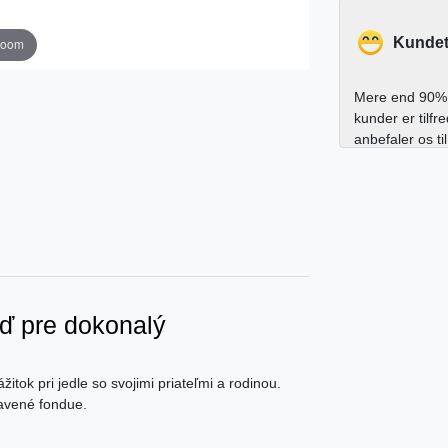
Kundet
zoom
Mere end 90% 
kunder er tilfr
anbefaler os ti
ď pre dokonalý
itok pri jedle so svojimi priateľmi a rodinou.
ravené fondue.