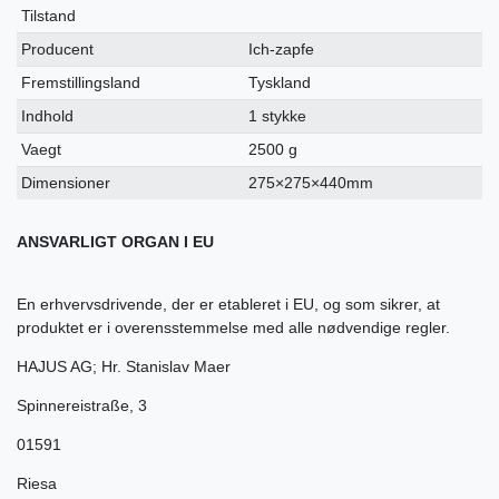
Tilstand
Producent
Ich-zapfe
Fremstillingsland
Tyskland
Indhold
1 stykke
Vaegt
2500 g
Dimensioner
275×275×440mm
ANSVARLIGT ORGAN I EU
En erhvervsdrivende, der er etableret i EU, og som sikrer, at
produktet er i overensstemmelse med alle nødvendige regler.
HAJUS AG; Hr. Stanislav Maer
Spinnereistraße
,
3
01591
Riesa