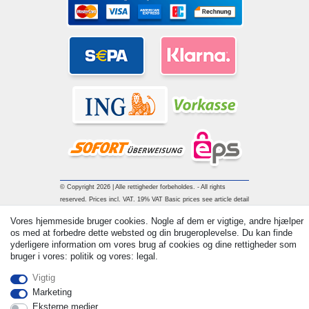
© Copyright 2026 | Alle rettigheder forbeholdes. - All rights
reserved. Prices incl. VAT. 19% VAT Basic prices see article detail
| * Applies to deliveries to the UK!
Vores hjemmeside bruger cookies. Nogle af dem er vigtige, andre hjælper
os med at forbedre dette websted og din brugeroplevelse. Du kan finde
yderligere information om vores brug af cookies og dine rettigheder som
Kontakt
Withdraw from contract here
bruger i vores: politik og vores: legal.
Vigtig
Marketing
Eksterne medier