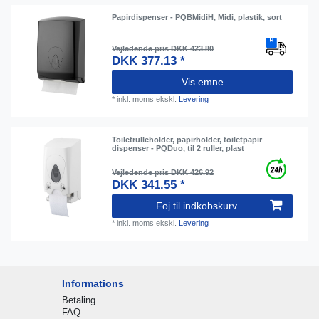
Papirdispenser - PQBMidiH, Midi, plastik, sort
Vejledende pris DKK 423.80
DKK 377.13 *
Vis emne
*
inkl. moms
ekskl.
Levering
Toiletrulleholder, papirholder, toiletpapir
dispenser - PQDuo, til 2 ruller, plast
Vejledende pris DKK 426.92
DKK 341.55 *
Foj til indkobskurv
*
inkl. moms
ekskl.
Levering
Informations
Betaling
FAQ