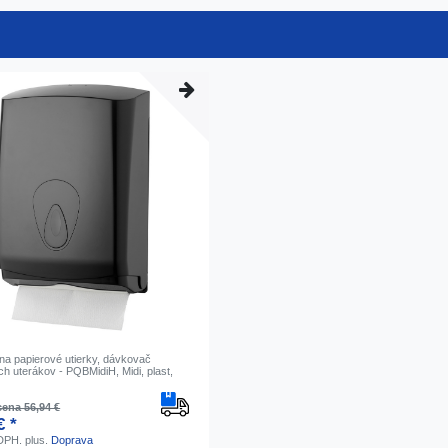
na papierové utierky, dávkovač
h uterákov - PQBMidiH, Midi, plast,
ena 56,94 €
€ *
 DPH.
plus.
Doprava