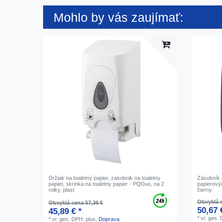
Mohlo by vás zaujímať:
Držiak na toaletný papier, zasobnik na toaletny
Zásobník 
papier, skrinka na toaletny papier - PQDuo, na 2
papierovýc
rolky, plast
čierny
Obvyklá c
Obvyklá cena 57,36 €
50,67 
45,89 € *
*
vr. ges.
*
vr. ges. DPH.
plus.
Doprava