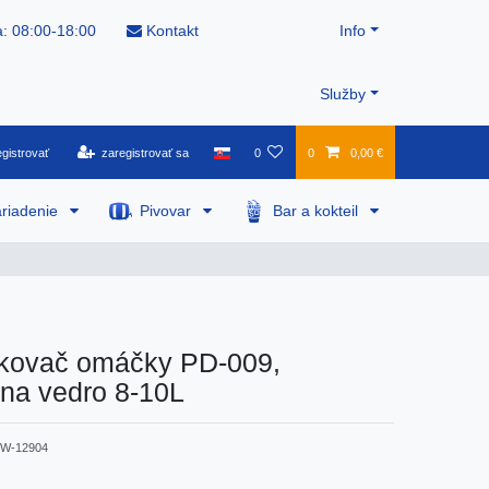
: 08:00-18:00
Kontakt
Info
Služby
gistrovať
zaregistrovať sa
0
0
0,00 €
riadenie
Pivovar
Bar a kokteil
kovač omáčky PD-009,
na vedro 8-10L
W-12904