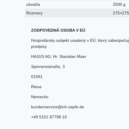
závažia
2500 g
Rozmery
275×27
ZODPOVEDNÁ OSOBA V EÚ
Hospodársky subjekt usadený v EÚ, ktorý zabezpečuj
predpisy.
HAJUS AG; Hr. Stanislav Maer
Spinnereistraße
,
3
01591
Riesa
Nemecko
kundenservice@ich-zapfe.de
+49 5151 87798 10