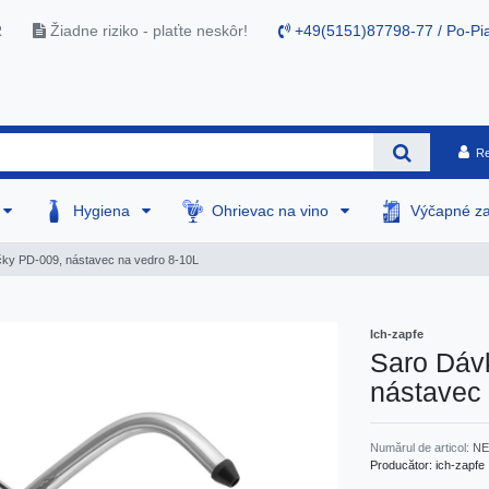
R
Žiadne riziko - plaťte neskôr!
+49(5151)87798-77 / Po-Pia
Re
Hygiena
Ohrievac na vino
Výčapné za
ky PD-009, nástavec na vedro 8-10L
Ich-zapfe
Saro Dáv
nástavec 
Numărul de articol:
NE
Producător:
ich-zapfe