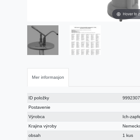
Hover to 
Mer informasjon
Ceres::Template.singleItemTechnicalDataAttribute
Ceres::Template.singleItemTechnicalDataValue
ID položky
999230
Postavenie
Výrobca
Ich-zapf
Krajina výroby
Nemeck
obsah
1 kus