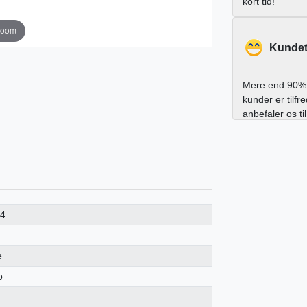
kort tid!
zoom
Kundet
Mere end 90% 
kunder er tilfr
anbefaler os ti
74
e
o