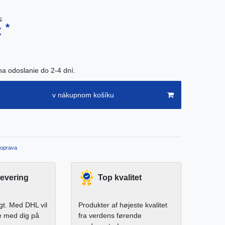
€
*
€
na odoslanie do 2-4 dní.
v nákupnom košíku
oprava
levering
Top kvalitet
igt. Med DHL vil
Produkter af højeste kvalitet
e med dig på
fra verdens førende