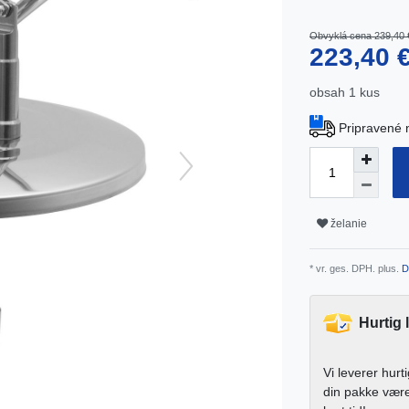
Obvyklá cena 239,40 
223,40 
obsah
1
kus
Pripravené 
želanie
* vr. ges. DPH. plus.
D
Hurtig 
Vi leverer hurt
din pakke vær