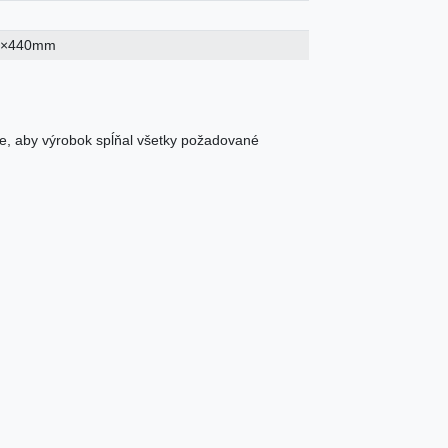
5×440mm
e, aby výrobok spĺňal všetky požadované