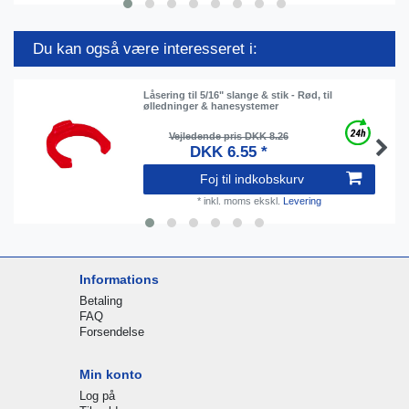
Du kan også være interesseret i:
Låsering til 5/16" slange & stik - Rød, til
ølledninger & hanesystemer
Vejledende pris DKK 8.26
DKK 6.55 *
Foj til indkobskurv
*
inkl. moms
ekskl.
Levering
Informations
Betaling
FAQ
Forsendelse
Min konto
Log på