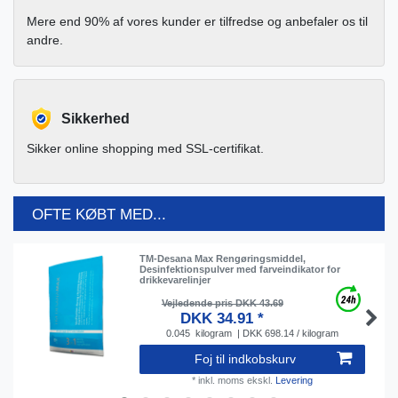
Mere end 90% af vores kunder er tilfredse og anbefaler os til
andre.
Sikkerhed
Sikker online shopping med SSL-certifikat.
OFTE KØBT MED...
TM-Desana Max Rengøringsmiddel,
Desinfektionspulver med farveindikator for
drikkevarelinjer
Vejledende pris DKK 43.69
DKK 34.91 *
0.045
kilogram
| DKK 698.14 / kilogram
Foj til indkobskurv
*
inkl. moms
ekskl.
Levering