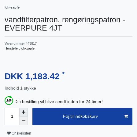
Ich-zapfe
vandfilterpatron, rengøringspatron -
EVERPURE 4JT
Varenummer
443817
Hersteller:
ich-zapfe
*
DKK 1,183.42
Indhold
1
stykke
Din bestilling vil blive sendt inden for 24 timer!
Foj til indkobskurv
Onskelisten