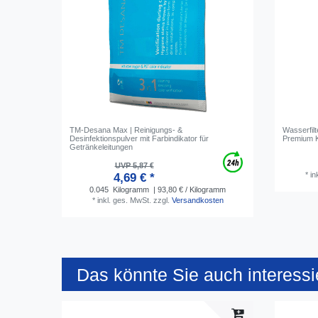
TM-Desana Max | Reinigungs- &
Wasserfil
Desinfektionspulver mit Farbindikator für
Premium K
Getränkeleitungen
UVP 5,87 €
*
in
4,69 € *
0.045
Kilogramm
| 93,80 € / Kilogramm
*
inkl. ges. MwSt.
zzgl.
Versandkosten
Das könnte Sie auch interessi