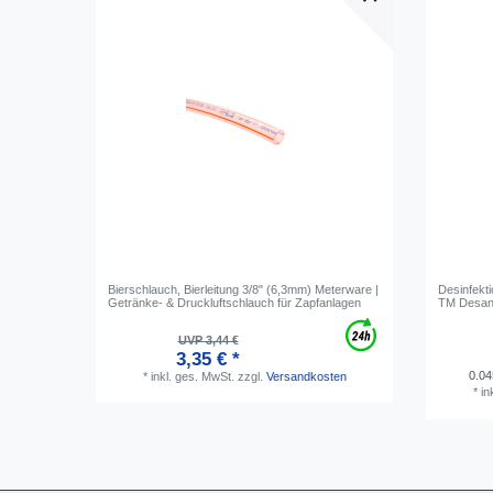
Bierschlauch, Bierleitung 3/8" (6,3mm) Meterware |
Desinfekti
Getränke- & Druckluftschlauch für Zapfanlagen
TM Desan
UVP 3,44 €
3,35 € *
0.04
*
inkl. ges. MwSt.
zzgl.
Versandkosten
*
in