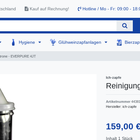
tschland
Kauf auf Rechnung!
Hotline / Mo - Fr: 09:00 - 18:
Hygiene
Glühweinzapfanlagen
Bierza
atrone - EVERPURE 4JT
Ich-zapfe
Reinigun
Artikelnummer
4438
Hersteller:
ich-zapfe
159,00 
Inhalt
1
Stück