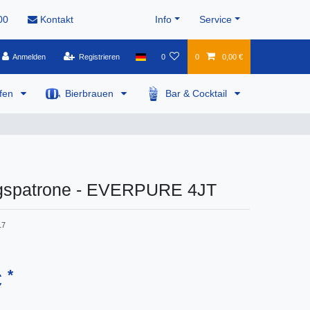
00
Kontakt
Info
Service
Anmelden
Registrieren
0
0
0,00 €
pfen
Bierbrauen
Bar & Cocktail
gspatrone - EVERPURE 4JT
17
*
€