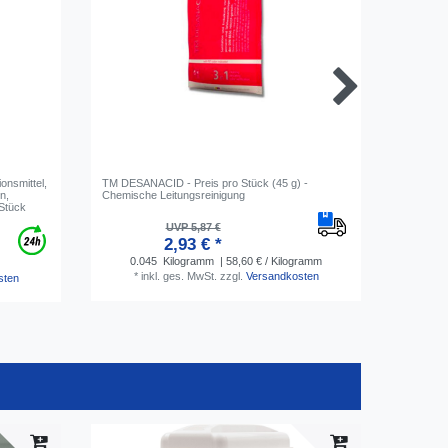
onsmittel,
TM DESANACID - Preis pro Stück (45 g) -
Desinfekt
n,
Chemische Leitungsreinigung
TM Desan
 Stück
UVP 5,87 €
2,93 € *
0.045
Kilogramm
| 58,60 € / Kilogramm
0.0
*
inkl. ges. MwSt.
zzgl.
Versandkosten
*
i
sten