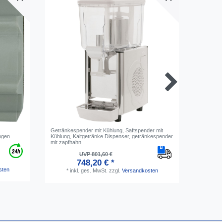
Getränkespender mit Kühlung, Saftspender mit
Wassersp
ungen
Kühlung, Kaltgetränke Dispenser, getränkespender
Warmkarb
mit zapfhahn
UVP 801,60 €
748,20 € *
*
i
sten
*
inkl. ges. MwSt.
zzgl.
Versandkosten