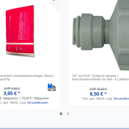
onsmittel, Desinfektionsreiniger, Biozid -
3/4" auf 5/16" Schlauch-Adapter |
acid°fp
Aufschraubverbinder für Bier- & Luftleit
UVP 4,56 €
UVP 10,63 €
3,65 € *
8,50 € *
5
Kilogramm
| 73,00 € / Kilogramm
*
inkl. ges. MwSt.
zzgl.
Versandko
kl. ges. MwSt.
zzgl.
Versandkosten