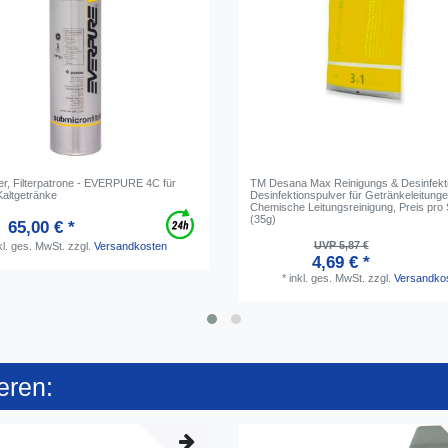
ter, Filterpatrone - EVERPURE 4C für
TM Desana Max Reinigungs & Desinfekti
altgetränke
Desinfektionspulver für Getränkeleitunge
Chemische Leitungsreinigung, Preis pro
(35g)
65,00 € *
UVP 5,87 €
kl. ges. MwSt.
zzgl.
Versandkosten
4,69 € *
*
inkl. ges. MwSt.
zzgl.
Versandko
eren: