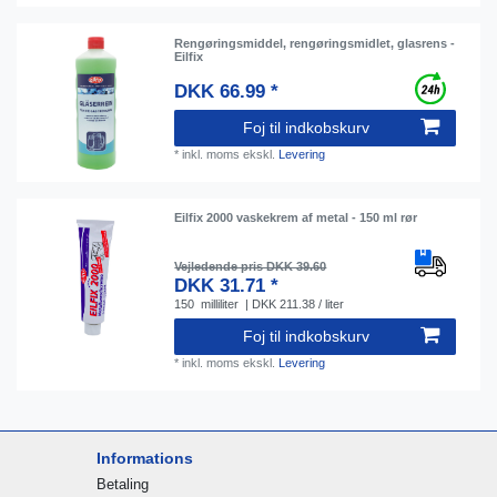
Rengøringsmiddel, rengøringsmidlet, glasrens -
Eilfix
DKK 66.99 *
Foj til indkobskurv
*
inkl. moms
ekskl.
Levering
Eilfix 2000 vaskekrem af metal - 150 ml rør
Vejledende pris DKK 39.60
DKK 31.71 *
150
milliliter
| DKK 211.38 / liter
Foj til indkobskurv
*
inkl. moms
ekskl.
Levering
Informations
Betaling