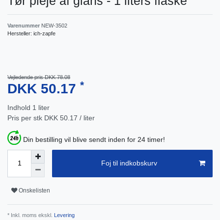
Tør pleje af glans - 1 liters flaske
Varenummer
NEW-3502
Hersteller:
ich-zapfe
Vejledende pris DKK 78.08
*
DKK 50.17
Indhold
1
liter
Pris per stk
DKK 50.17 / liter
Din bestilling vil blive sendt inden for 24 timer!
Foj til indkobskurv
Onskelisten
* Inkl. moms ekskl.
Levering