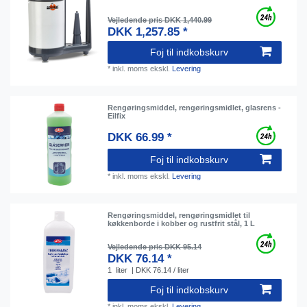
Vejledende pris DKK 1,440.99
DKK 1,257.85 *
Foj til indkobskurv
*
inkl. moms
ekskl.
Levering
Rengøringsmiddel, rengøringsmidlet, glasrens -
Eilfix
DKK 66.99 *
Foj til indkobskurv
*
inkl. moms
ekskl.
Levering
Rengøringsmiddel, rengøringsmidlet til
køkkenborde i kobber og rustfrit stål, 1 L
Vejledende pris DKK 95.14
DKK 76.14 *
1
liter
| DKK 76.14 / liter
Foj til indkobskurv
*
inkl. moms
ekskl.
Levering