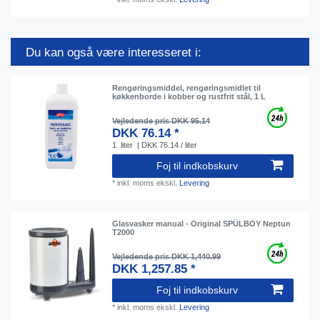
Du kan også være interesseret i:
Rengøringsmiddel, rengøringsmidlet til
køkkenborde i kobber og rustfrit stål, 1 L
Vejledende pris DKK 95.14
DKK 76.14 *
1
liter
| DKK 76.14 / liter
Foj til indkobskurv
*
inkl. moms
ekskl.
Levering
Glasvasker manual - Original SPÜLBOY Neptun
T2000
Vejledende pris DKK 1,440.99
DKK 1,257.85 *
Foj til indkobskurv
*
inkl. moms
ekskl.
Levering