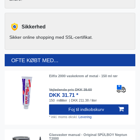
Sikkerhed
Sikker online shopping med SSL-certifikat.
OFTE KØBT MED...
Eilfix 2000 vaskekrem af metal - 150 ml rør
Vejledende pris DKK 39.60
DKK 31.71 *
150
milliliter
| DKK 211.38 / liter
Foj til indkobskurv
*
inkl. moms
ekskl.
Levering
Glasvasker manual - Original SPÜLBOY Neptun
T2000