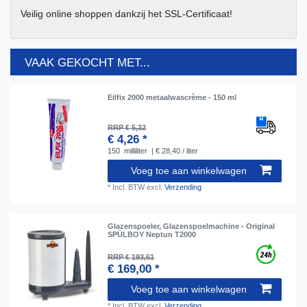
Veilig online shoppen dankzij het SSL-Certificaat!
VAAK GEKOCHT MET...
Eilfix 2000 metaalwascrème - 150 ml
RRP € 5,32
€ 4,26 *
150
milliliter
| € 28,40 / liter
Voeg toe aan winkelwagen
*
Incl. BTW
excl.
Verzending
Glazenspoeler, Glazenspoelmachine - Original
SPÜLBOY Neptun T2000
RRP € 193,61
€ 169,00 *
Voeg toe aan winkelwagen
*
Incl. BTW
excl.
Verzending