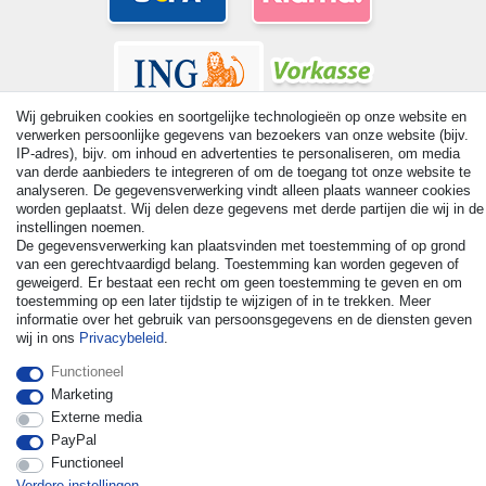
Wij gebruiken cookies en soortgelijke technologieën op onze website en
verwerken persoonlijke gegevens van bezoekers van onze website (bijv.
IP-adres), bijv. om inhoud en advertenties te personaliseren, om media
van derde aanbieders te integreren of om de toegang tot onze website te
analyseren. De gegevensverwerking vindt alleen plaats wanneer cookies
© Copyright 2026 | Alle rechten voorbehouden. - All rights
worden geplaatst. Wij delen deze gegevens met derde partijen die wij in de
reserved. Prices incl. VAT. 19% VAT Basic prices see article detail
instellingen noemen.
| * Applies to deliveries to the UK!
De gegevensverwerking kan plaatsvinden met toestemming of op grond
van een gerechtvaardigd belang. Toestemming kan worden gegeven of
geweigerd. Er bestaat een recht om geen toestemming te geven en om
Contact
Herroepingsrecht uitoefenen
toestemming op een later tijdstip te wijzigen of in te trekken. Meer
informatie over het gebruik van persoonsgegevens en de diensten geven
wij in ons
Privacybeleid
.
Functioneel
Marketing
Externe media
PayPal
Functioneel
Verdere instellingen