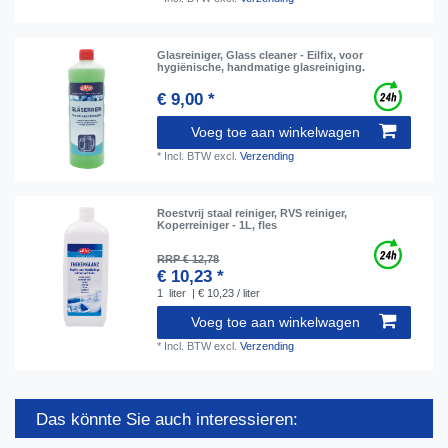
Glasreiniger, Glass cleaner - Eilfix, voor
hygiënische, handmatige glasreiniging.
€ 9,00 *
Voeg toe aan winkelwagen
*
Incl. BTW
excl.
Verzending
Roestvrij staal reiniger, RVS reiniger,
Koperreiniger - 1L, fles
RRP € 12,78
€ 10,23 *
1
liter
| € 10,23 / liter
Voeg toe aan winkelwagen
*
Incl. BTW
excl.
Verzending
Das könnte Sie auch interessieren: