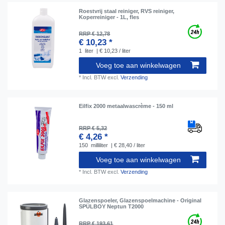
Roestvrij staal reiniger, RVS reiniger,
Koperreiniger - 1L, fles
RRP € 12,78
€ 10,23 *
1
liter
| € 10,23 / liter
Voeg toe aan winkelwagen
*
Incl. BTW
excl.
Verzending
Eilfix 2000 metaalwascrème - 150 ml
RRP € 5,32
€ 4,26 *
150
milliliter
| € 28,40 / liter
Voeg toe aan winkelwagen
*
Incl. BTW
excl.
Verzending
Glazenspoeler, Glazenspoelmachine - Original
SPÜLBOY Neptun T2000
RRP € 193,61