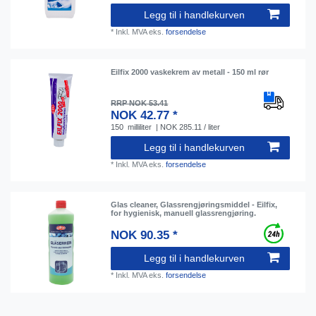
Legg til i handlekurven
*
Inkl. MVA
eks.
forsendelse
Eilfix 2000 vaskekrem av metall - 150 ml rør
RRP NOK 53.41
NOK 42.77 *
150
milliliter
| NOK 285.11 / liter
Legg til i handlekurven
*
Inkl. MVA
eks.
forsendelse
Glas cleaner, Glassrengjøringsmiddel - Eilfix,
for hygienisk, manuell glassrengjøring.
NOK 90.35 *
Legg til i handlekurven
*
Inkl. MVA
eks.
forsendelse