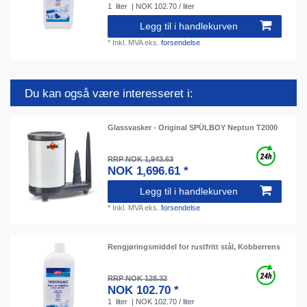
1
liter
| NOK 102.70 / liter
Legg til i handlekurven
*
Inkl. MVA
eks.
forsendelse
Du kan også være interesseret i:
Glassvasker - Original SPÜLBOY Neptun T2000
RRP NOK 1,943.63
NOK 1,696.61 *
Legg til i handlekurven
*
Inkl. MVA
eks.
forsendelse
Rengjøringsmiddel for rustfritt stål, Kobberrens
RRP NOK 128.32
NOK 102.70 *
1
liter
| NOK 102.70 / liter