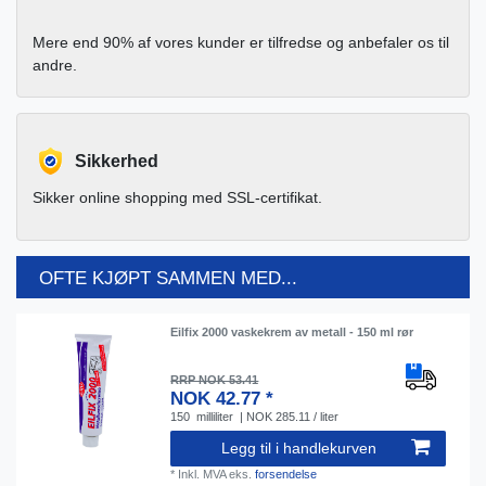
Mere end 90% af vores kunder er tilfredse og anbefaler os til
andre.
Sikkerhed
Sikker online shopping med SSL-certifikat.
OFTE KJØPT SAMMEN MED...
Eilfix 2000 vaskekrem av metall - 150 ml rør
RRP NOK 53.41
NOK 42.77 *
150
milliliter
| NOK 285.11 / liter
Legg til i handlekurven
*
Inkl. MVA
eks.
forsendelse