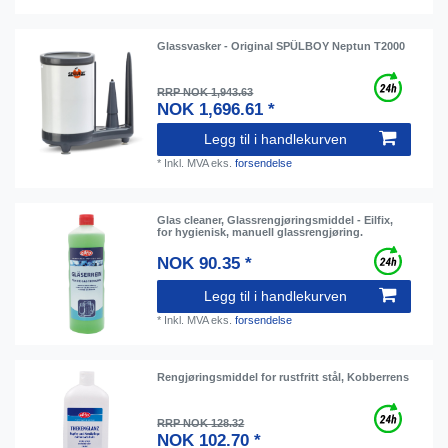
Glassvasker - Original SPÜLBOY Neptun T2000
RRP NOK 1,943.63
NOK 1,696.61 *
Legg til i handlekurven
*
Inkl. MVA
eks.
forsendelse
Glas cleaner, Glassrengjøringsmiddel - Eilfix,
for hygienisk, manuell glassrengjøring.
NOK 90.35 *
Legg til i handlekurven
*
Inkl. MVA
eks.
forsendelse
Rengjøringsmiddel for rustfritt stål, Kobberrens
RRP NOK 128.32
NOK 102.70 *