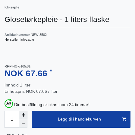
Ich-zapfe
Glosetørkepleie - 1 liters flaske
Artikkelnummer
NEW-3502
Hersteller:
ich-zapfe
RRP NOK 105.31
*
NOK 67.66
Innhold
1
liter
Enhetspris
NOK 67.66 / liter
Din beställning skickas inom 24 timmar!
Legg til i handlekurven