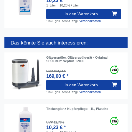
10,23 € *
1
Liter
| 10,23 € / Liter
In den Warenkorb
*
inkl. ges. MwSt.
zzgl.
Versandkosten
Das könnte Sie auch interessieren:
Gläserspüler, Gläserspülgerät - Original
SPÜLBOY Neptun T2000
UVP 193,61 €
169,00 € *
In den Warenkorb
*
inkl. ges. MwSt.
zzgl.
Versandkosten
Thekenglanz Kupferpflege - 1L, Flasche
UVP 12,78 €
10,23 € *