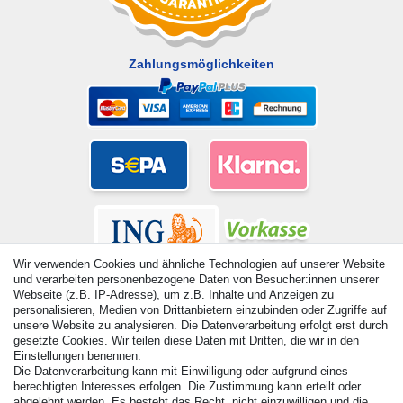
Zahlungsmöglichkeiten
Wir verwenden Cookies und ähnliche Technologien auf unserer Website
und verarbeiten personenbezogene Daten von Besucher:innen unserer
Webseite (z.B. IP-Adresse), um z.B. Inhalte und Anzeigen zu
personalisieren, Medien von Drittanbietern einzubinden oder Zugriffe auf
unsere Website zu analysieren. Die Datenverarbeitung erfolgt erst durch
© Copyright 2026 | Alle Rechte vorbehalten. - Alle Rechte
gesetzte Cookies. Wir teilen diese Daten mit Dritten, die wir in den
vorbehalten. Preisangaben inkl. gesetzl. 19% MwSt. |
Einstellungen benennen.
Die Datenverarbeitung kann mit Einwilligung oder aufgrund eines
Grundpreise siehe Artikeldetail | *Gilt für Lieferungen nach
berechtigten Interesses erfolgen. Die Zustimmung kann erteilt oder
Deutschland!
abgelehnt werden. Es besteht das Recht, nicht einzuwilligen und die