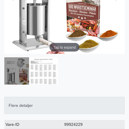
Tap to expand
Flere detaljer
Ceres::Template.singleItemTechnicalDataAttribute
Ceres::Template.singleItemTechnicalDataValue
Vare-ID
99924229