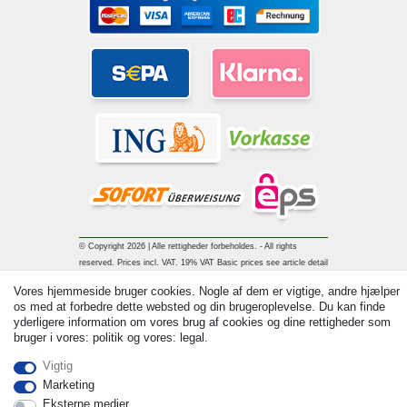
© Copyright 2026 | Alle rettigheder forbeholdes. - All rights
reserved. Prices incl. VAT. 19% VAT Basic prices see article detail
| * Applies to deliveries to the UK!
Vores hjemmeside bruger cookies. Nogle af dem er vigtige, andre hjælper
os med at forbedre dette websted og din brugeroplevelse. Du kan finde
yderligere information om vores brug af cookies og dine rettigheder som
Kontakt
Withdraw from contract here
bruger i vores: politik og vores: legal.
Vigtig
Marketing
Eksterne medier