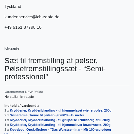
Tyskland
kundenservice@ich-zapfe.de
+49 5151 87798 10
Ich-zapfe
Sæt til fremstilling af pølser,
Pølsefremstillingssæt - “Semi-
professionel”
Varenummer
NEW-98980
Hersteller:
ich-zapfe
Indhold af varebundt:
1 x
Krydderier, Krydderiblanding - til hjemmelavet wienerpølse, 200g
2 x
Svinetarme, Tarme til pølser - ø 26/28 - 45 meter
1 x
Krydderier, Krydderiblanding - til grillpølse i Nürnberg-stil, 200g
1 x
Krydderier, Krydderiblanding - til hjemmelavet knackwurst, 200g
1 x
Kogebog, Opskriftsbog - "Das Wurstseminar - Mit 100 erprobten