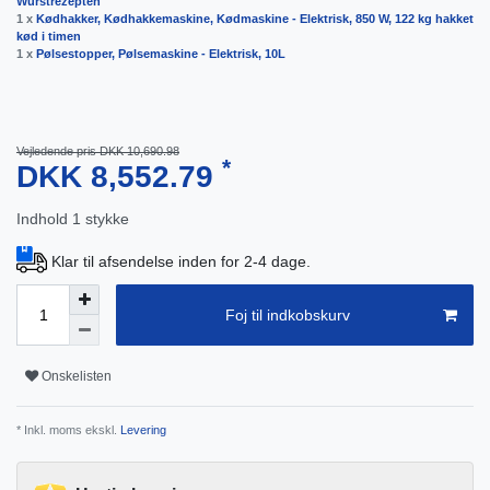
Wurstrezepten"
1 x
Kødhakker, Kødhakkemaskine, Kødmaskine - Elektrisk, 850 W, 122 kg hakket
kød i timen
1 x
Pølsestopper, Pølsemaskine - Elektrisk, 10L
Vejledende pris DKK 10,690.98
*
DKK 8,552.79
Indhold
1
stykke
Klar til afsendelse inden for 2-4 dage.
Foj til indkobskurv
Onskelisten
* Inkl. moms ekskl.
Levering