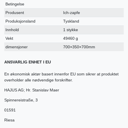
Betingelse
Produsent
Ich-zapfe
Produksjonsland
Tyskland
Innhold
1 stykke
Vekt
49460 g
dimensjoner
700×350×700mm
ANSVARLIG ENHET I EU
En økonomisk aktør basert innenfor EU som sikrer at produktet
overholder alle nødvendige forskrifter.
HAJUS AG; Hr. Stanislav Maer
Spinnereistraße
,
3
01591
Riesa