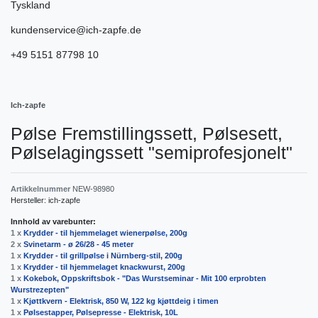
Tyskland
kundenservice@ich-zapfe.de
+49 5151 87798 10
Ich-zapfe
Pølse Fremstillingssett, Pølsesett,
Pølselagingssett "semiprofesjonelt"
Artikkelnummer
NEW-98980
Hersteller:
ich-zapfe
Innhold av varebunter:
1 x
Krydder - til hjemmelaget wienerpølse, 200g
2 x
Svinetarm - ø 26/28 - 45 meter
1 x
Krydder - til grillpølse i Nürnberg-stil, 200g
1 x
Krydder - til hjemmelaget knackwurst, 200g
1 x
Kokebok, Oppskriftsbok - "Das Wurstseminar - Mit 100 erprobten
Wurstrezepten"
1 x
Kjøttkvern - Elektrisk, 850 W, 122 kg kjøttdeig i timen
1 x
Pølsestapper, Pølsepresse - Elektrisk, 10L