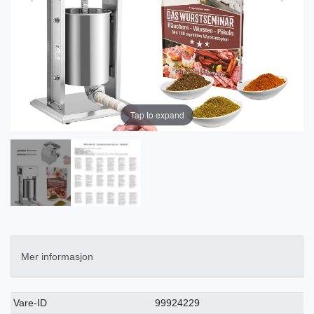
Tap to expand
Mer informasjon
Ceres::Template.singleItemTechnicalDataAttribute
Ceres::Template.singleItemTechnicalDataValue
Vare-ID
99924229