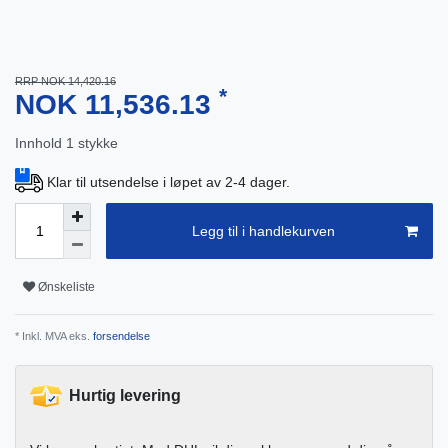
RRP NOK 14,420.16
*
NOK 11,536.13
Innhold
1
stykke
Klar til utsendelse i løpet av 2-4 dager.
Legg til i handlekurven
Ønskeliste
* Inkl. MVA eks.
forsendelse
Hurtig levering