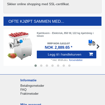
Sikker online shopping med SSL-certifikat.
OFTE KJØPT SAMMEN MED...
Kjøttkvern - Elektrisk, 850 W, 122 kg kjøttdeig i
timen
RRP NOK 3,612.07
NOK 2,889.65 *
Legg til i handlekurven
*
Inkl. MVA
eks.
forsendelse
Informatie
Betalingsmetoder
FAQ
Fraktmetoder
Mijn account