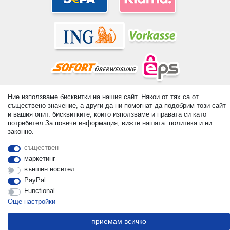
Ние използваме бисквитки на нашия сайт. Някои от тях са от
© Copyright 2026 | Всички права запазени. - All rights reserved.
съществено значение, а други да ни помогнат да подобрим този сайт
Prices incl. VAT. 19% VAT Basic prices see article detail | *
и вашия опит. бисквитките, които използваме и правата си като
Applies to deliveries to the UK!
потребител За повече информация, вижте нашата: политика и ни:
законно.
контакт
Withdraw from contract here
съществен
маркетинг
външен носител
PayPal
Functional
Още настройки
приемам всичко