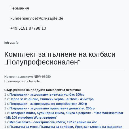
Германия
kundenservice@ich-zapfe.de
+49 5151 87798 10
Ich-zapfe
Комплект за пълнене на колбаси
„Полупрофесионален“
Номер на артикул
NEW-98980
Производител:
ich-zapfe
Съдържание на продукта Комплектът включва:
1 x
Подправки - за домашен виенски колбас 200гр
2 x
Черва за пълнене, Свински черва - ø 26/28 - 45 метра
1 x
Подправки - за кренвирш по нюрнбергски 200гр
1 x
Подправки - за домашно приготвена деликатес 200гр
1 x
Готварска книга, Кулинарна книга, Книга с рецепти - "Das Wurstseminar
- Mit 100 erprobten Wurstrezepten"
1 x
Месомелачка - електрическа, 850 W, 122 кг кайма на час
1 x
Пълначка за месо, Пълначка за колбаси, Уред за пълнене на наденици -