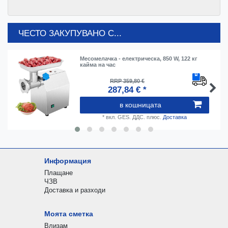
ЧЕСТО ЗАКУПУВАНО С...
Месомелачка - електрическа, 850 W, 122 кг
кайма на час
RRP 359,80 €
287,84 € *
в кошницата
*
вкл. GES. ДДС.
плюс.
Доставка
Информация
Плащане
ЧЗВ
Доставка и разходи
Моята сметка
Влизам