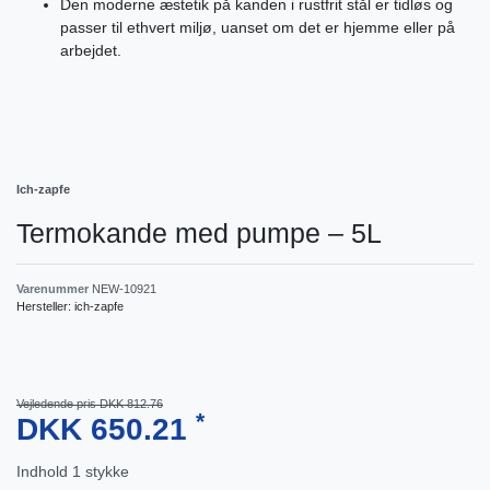
Den moderne æstetik på kanden i rustfrit stål er tidløs og
passer til ethvert miljø, uanset om det er hjemme eller på
arbejdet.
Ich-zapfe
Termokande med pumpe – 5L
Varenummer
NEW-10921
Hersteller:
ich-zapfe
Vejledende pris DKK 812.76
*
DKK 650.21
Indhold
1
stykke