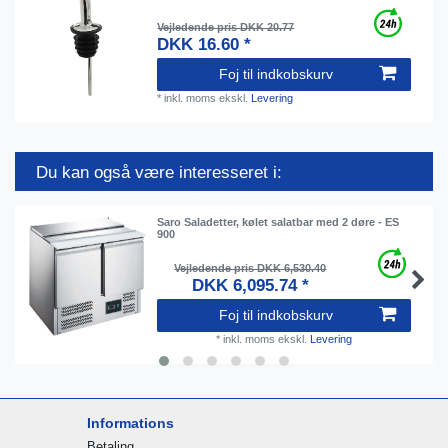
Vejledende pris DKK 20.77
DKK 16.60 *
Foj til indkobskurv
*
inkl. moms
ekskl.
Levering
Du kan også være interesseret i:
Saro Saladetter, kølet salatbar med 2 døre - ES
900
Vejledende pris DKK 6,530.40
DKK 6,095.74 *
Foj til indkobskurv
*
inkl. moms
ekskl.
Levering
Informations
Betaling