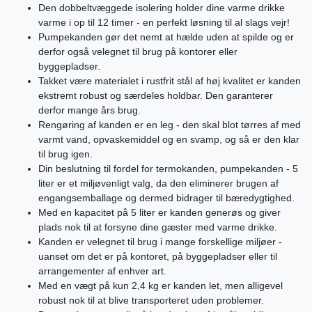
Den dobbeltvæggede isolering holder dine varme drikke
varme i op til 12 timer - en perfekt løsning til al slags vejr!
Pumpekanden gør det nemt at hælde uden at spilde og er
derfor også velegnet til brug på kontorer eller
byggepladser.
Takket være materialet i rustfrit stål af høj kvalitet er kanden
ekstremt robust og særdeles holdbar. Den garanterer
derfor mange års brug.
Rengøring af kanden er en leg - den skal blot tørres af med
varmt vand, opvaskemiddel og en svamp, og så er den klar
til brug igen.
Din beslutning til fordel for termokanden, pumpekanden - 5
liter er et miljøvenligt valg, da den eliminerer brugen af
engangsemballage og dermed bidrager til bæredygtighed.
Med en kapacitet på 5 liter er kanden generøs og giver
plads nok til at forsyne dine gæster med varme drikke.
Kanden er velegnet til brug i mange forskellige miljøer -
uanset om det er på kontoret, på byggepladser eller til
arrangementer af enhver art.
Med en vægt på kun 2,4 kg er kanden let, men alligevel
robust nok til at blive transporteret uden problemer.