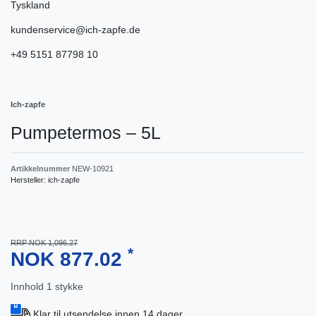
Tyskland
kundenservice@ich-zapfe.de
+49 5151 87798 10
Ich-zapfe
Pumpetermos – 5L
Artikkelnummer
NEW-10921
Hersteller:
ich-zapfe
RRP NOK 1,096.27
*
NOK 877.02
Innhold
1
stykke
Klar til utsendelse innen 14 dager.