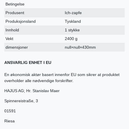
Betingelse
Produsent
Ich-zapfe
Produksjonsland
Tyskland
Innhold
1 stykke
Vekt
2400 g
dimensjoner
null×null×430mm
ANSVARLIG ENHET I EU
En økonomisk aktør basert innenfor EU som sikrer at produktet
overholder alle nødvendige forskrifter.
HAJUS AG; Hr. Stanislav Maer
Spinnereistraße
,
3
01591
Riesa