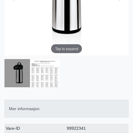
Tap to expand
Mer informasjon
Ceres::Template.singleItemTechnicalDataAttribute
Ceres::Template.singleItemTechnicalDataValue
Vare-ID
99922341