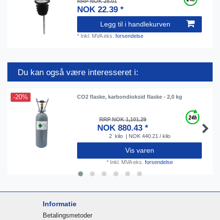
RRP NOK 28.01
NOK 22.39 *
Legg til i handlekurven
*
Inkl. MVA
eks.
forsendelse
Du kan også være interesseret i:
-20%
CO2 flaske, karbondioksid flaske - 2,0 kg
RRP NOK 1,101.29
NOK 880.43 *
2
kilo
| NOK 440.21 / kilo
Vis varen
*
Inkl. MVA
eks.
forsendelse
Informatie
Betalingsmetoder