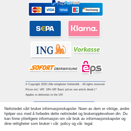
© Copyright 2026 | Alle rettigheter forbeholdt. - All rights reserved.
Prices incl. VAT. 19% VAT Basic prices see article detail | *
Applies to deliveries to the UK!
Withdraw from contract here
Nettstedet vårt bruker informasjonskapsler. Noen av dem er viktige, andre
hjelper oss med å forbedre dette nettstedet og brukeropplevelsen din. Du
kan finne ytterligere informasjon om vår bruk av informasjonskapsler og
Ta kontakt med
dine rettigheter som bruker i vår: policy og vår: legal.