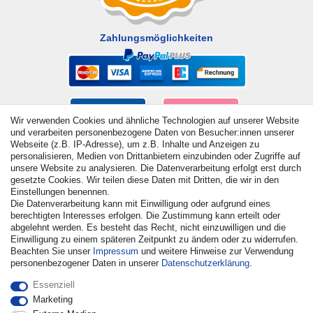
Zahlungsmöglichkeiten
Wir verwenden Cookies und ähnliche Technologien auf unserer Website
und verarbeiten personenbezogene Daten von Besucher:innen unserer
Webseite (z.B. IP-Adresse), um z.B. Inhalte und Anzeigen zu
personalisieren, Medien von Drittanbietern einzubinden oder Zugriffe auf
unsere Website zu analysieren. Die Datenverarbeitung erfolgt erst durch
gesetzte Cookies. Wir teilen diese Daten mit Dritten, die wir in den
Einstellungen benennen.
Die Datenverarbeitung kann mit Einwilligung oder aufgrund eines
berechtigten Interesses erfolgen. Die Zustimmung kann erteilt oder
abgelehnt werden. Es besteht das Recht, nicht einzuwilligen und die
Einwilligung zu einem späteren Zeitpunkt zu ändern oder zu widerrufen.
Beachten Sie unser
Impressum
und weitere Hinweise zur Verwendung
© Copyright 2026 | Alle Rechte vorbehalten. - Alle Rechte
personenbezogener Daten in unserer
Daten­schutz­erklärung
.
vorbehalten. Preisangaben inkl. gesetzl. 19% MwSt. |
Grundpreise siehe Artikeldetail | *Gilt für Lieferungen nach
Essenziell
Deutschland!
Marketing