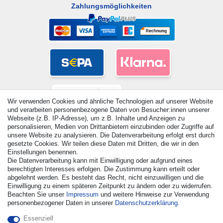
Zahlungsmöglichkeiten
Wir verwenden Cookies und ähnliche Technologien auf unserer Website
und verarbeiten personenbezogene Daten von Besucher:innen unserer
Webseite (z.B. IP-Adresse), um z.B. Inhalte und Anzeigen zu
personalisieren, Medien von Drittanbietern einzubinden oder Zugriffe auf
unsere Website zu analysieren. Die Datenverarbeitung erfolgt erst durch
gesetzte Cookies. Wir teilen diese Daten mit Dritten, die wir in den
Einstellungen benennen.
© Copyright 2026 | Alle Rechte vorbehalten. - Alle Rechte
Die Datenverarbeitung kann mit Einwilligung oder aufgrund eines
vorbehalten. Preisangaben inkl. gesetzl. 19% MwSt. |
berechtigten Interesses erfolgen. Die Zustimmung kann erteilt oder
Grundpreise siehe Artikeldetail | *Gilt für Lieferungen nach
abgelehnt werden. Es besteht das Recht, nicht einzuwilligen und die
Deutschland!
Einwilligung zu einem späteren Zeitpunkt zu ändern oder zu widerrufen.
Beachten Sie unser
Impressum
und weitere Hinweise zur Verwendung
personenbezogener Daten in unserer
Daten­schutz­erklärung
.
Kontakt
Vertrag widerrufen
Essenziell