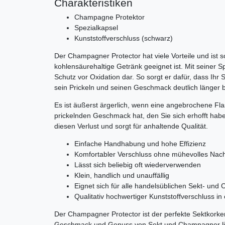
Charakteristiken
Champagne Protektor
Spezialkapsel
Kunststoffverschluss (schwarz)
Der Champagner Protector hat viele Vorteile und ist so
kohlensäurehaltige Getränk geeignet ist. Mit seiner Sp
Schutz vor Oxidation dar. So sorgt er dafür, dass I
sein Prickeln und seinen Geschmack deutlich länger b
Es ist äußerst ärgerlich, wenn eine angebrochene F
prickelnden Geschmack hat, den Sie sich erhofft ha
diesen Verlust und sorgt für anhaltende Qualität.
Einfache Handhabung und hohe Effizienz
Komfortabler Verschluss ohne mühevolles Nac
Lässt sich beliebig oft wiederverwenden
Klein, handlich und unauffällig
Eignet sich für alle handelsüblichen Sekt- un
Qualitativ hochwertiger Kunststoffverschluss i
Der Champagner Protector ist der perfekte Sektkorken
Geschmack und Genuss von Sekt und Champagner lieb