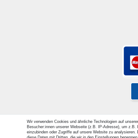
Wir verwenden Cookies und ähnliche Technologien auf unsere
Besucher:innen unserer Webseite (z.B. IP-Adresse), um z.B. I
© Copyright 2026 | Alle Rechte vorbehalten. - Alle Rec
einzubinden oder Zugriffe auf unsere Website zu analysieren. D
diese Daten mit Dritten, die wir in den Einstellungen benennen