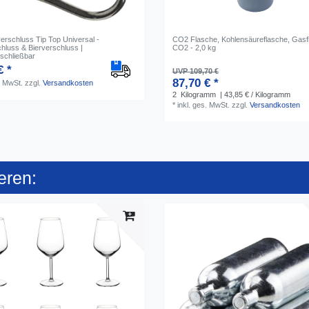
erschluss Tip Top Universal -
CO2 Flasche, Kohlensäureflasche, Gasf
hluss & Bierverschluss |
CO2 - 2,0 kg
schließbar
€ *
UVP 109,70 €
87,70 € *
. MwSt.
zzgl.
Versandkosten
2
Kilogramm
| 43,85 € / Kilogramm
*
inkl. ges. MwSt.
zzgl.
Versandkosten
eren: