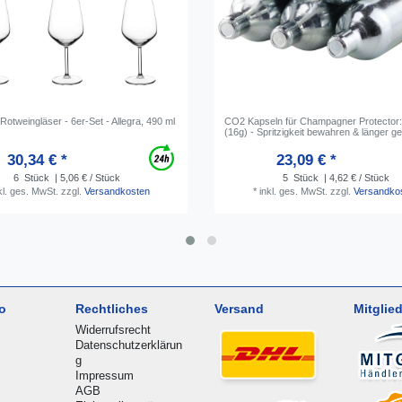
Rotweingläser - 6er-Set - Allegra, 490 ml
CO2 Kapseln für Champagner Protector: 
(16g) - Spritzigkeit bewahren & länger g
30,34 € *
23,09 € *
6
Stück
| 5,06 € / Stück
5
Stück
| 4,62 € / Stück
kl. ges. MwSt.
zzgl.
Versandkosten
*
inkl. ges. MwSt.
zzgl.
Versandko
o
Rechtliches
Versand
Mitglied
Widerrufsrecht
Datenschutzerklärun
g
Impressum
AGB