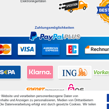
Elektronikgertäten
Zahlungsmöglichkeiten
r Website und verarbeiten personenbezogene Daten von
nhalte und Anzeigen zu personalisieren, Medien von Drittanbietern
hte vorbehalten. Preisangaben inkl. gesetzl. 19% MwSt. | Grundpreise siehe Artikeldetail | *Gilt für Lieferu
ie Datenverarbeitung erfolgt erst durch gesetzte Cookies. Wir teilen
.