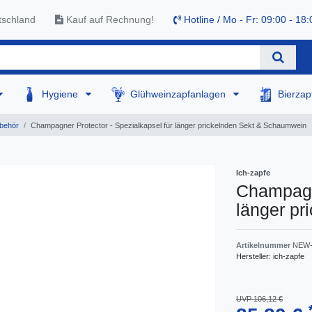
tschland
Kauf auf Rechnung!
Hotline / Mo - Fr: 09:00 - 18:
Hygiene
Glühweinzapfanlagen
Bierza
behör
Champagner Protector - Spezialkapsel für länger prickelnden Sekt & Schaumwein
Ich-zapfe
Champagne
länger p
Artikelnummer
NEW-
Hersteller:
ich-zapfe
UVP 106,12 €