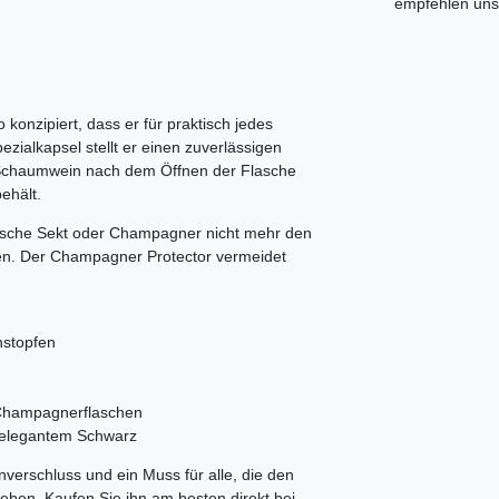
empfehlen uns 
 konzipiert, dass er für praktisch jedes
ezialkapsel stellt er einen zuverlässigen
hr Schaumwein nach dem Öffnen der Flasche
ehält.
lasche Sekt oder Champagner nicht mehr den
ben. Der Champagner Protector vermeidet
hstopfen
d Champagnerflaschen
n elegantem Schwarz
verschluss und ein Muss für alle, die den
en. Kaufen Sie ihn am besten direkt bei