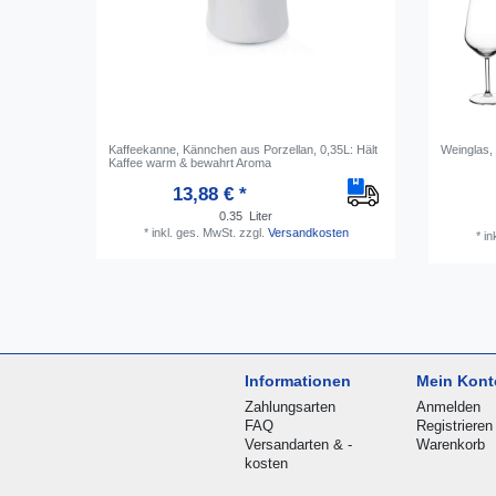
Kaffeekanne, Kännchen aus Porzellan, 0,35L: Hält
Weinglas, 
Kaffee warm & bewahrt Aroma
13,88 € *
0.35
Liter
*
inkl. ges. MwSt.
zzgl.
Versandkosten
*
in
Informationen
Mein Kont
Zahlungsarten
Anmelden
FAQ
Registrieren
Versandarten & -
Warenkorb
kosten