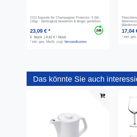
CO2 Kapseln für Champagner Protector: 5 Stk.
Flaschenv
(16g) - Spritzigkeit bewahren & länger genießen
Weinversc
Wiederver
23,09 € *
17,04 
*
inkl. ges
5
Stück
| 4,62 € / Stück
*
inkl. ges. MwSt.
zzgl.
Versandkosten
Das könnte Sie auch interessi