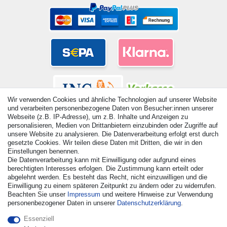
Wir verwenden Cookies und ähnliche Technologien auf unserer Website
und verarbeiten personenbezogene Daten von Besucher:innen unserer
Webseite (z.B. IP-Adresse), um z.B. Inhalte und Anzeigen zu
personalisieren, Medien von Drittanbietern einzubinden oder Zugriffe auf
unsere Website zu analysieren. Die Datenverarbeitung erfolgt erst durch
gesetzte Cookies. Wir teilen diese Daten mit Dritten, die wir in den
© Copyright 2026 | Alle Rechte vorbehalten. - Alle Rechte
Einstellungen benennen.
vorbehalten. Preisangaben inkl. gesetzl. 19% MwSt. |
Die Datenverarbeitung kann mit Einwilligung oder aufgrund eines
Grundpreise siehe Artikeldetail | *Gilt für Lieferungen nach
berechtigten Interesses erfolgen. Die Zustimmung kann erteilt oder
abgelehnt werden. Es besteht das Recht, nicht einzuwilligen und die
Deutschland!
Einwilligung zu einem späteren Zeitpunkt zu ändern oder zu widerrufen.
Beachten Sie unser
Impressum
und weitere Hinweise zur Verwendung
Kontakt
Vertrag widerrufen
personenbezogener Daten in unserer
Daten­schutz­erklärung
.
Essenziell