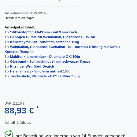
Artikelnummer
NEW-99149
Hersteller:
ich-zapfe
Artikelpaket Inhalt:
1 x
Silikonstopfen 41/49 mm - mit 9 mm Loch
1 x
Gebogen Bürste für Weinballon, Glasballons - 15-34L
1 x
Kaliumpyrosulfit - Vinoferm campden 100g
1 x
Weinballon, Glasballon, Gärballon 10L - normale Öffnung mit Korb +
Kunststoffstopfen
1 x
Multifunktionsreiniger - Chemipro OXI 100g
1 x
Gärspund - Schlauchmodell mit schwarzer Kappe
1 x
Kitzinger Weinfibel, Deutch
1 x
Hefenährsalz - Vinoferm nutrisal 100g
1 x
Trockenhefe, Weinhefe 71B™ - Lalvin™ - 5g
UVP 111,16 €
*
88,93 €
Inhalt
1
Stück
Ihre Bestellung wird innerhalb von 24 Stunden versendet!