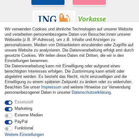
Wir verwenden Cookies und ähnliche Technologien auf unserer Website
und verarbeiten personenbezogene Daten von Besucher:innen unserer
Webseite (z.B. IP-Adresse), um z.B. Inhalte und Anzeigen zu
personalisieren, Medien von Drittanbietern einzubinden oder Zugriffe auf
unsere Website zu analysieren. Die Datenverarbeitung erfolgt erst durch
gesetzte Cookies. Wir teilen diese Daten mit Dritten, die wir in den
© Copyright 2026 | Alle Rechte vorbehalten. - Alle Rechte
Einstellungen benennen.
vorbehalten. Preisangaben inkl. gesetzl. 19% MwSt. |
Die Datenverarbeitung kann mit Einwilligung oder aufgrund eines
Grundpreise siehe Artikeldetail | *Gilt für Lieferungen nach
berechtigten Interesses erfolgen. Die Zustimmung kann erteilt oder
Deutschland!
abgelehnt werden. Es besteht das Recht, nicht einzuwilligen und die
Einwilligung zu einem späteren Zeitpunkt zu ändern oder zu widerrufen.
Kontakt
Vertrag widerrufen
Beachten Sie unser
Impressum
und weitere Hinweise zur Verwendung
personenbezogener Daten in unserer
Daten­schutz­erklärung
.
Essenziell
Marketing
Externe Medien
PayPal
Funktional
Weitere Einstellungen