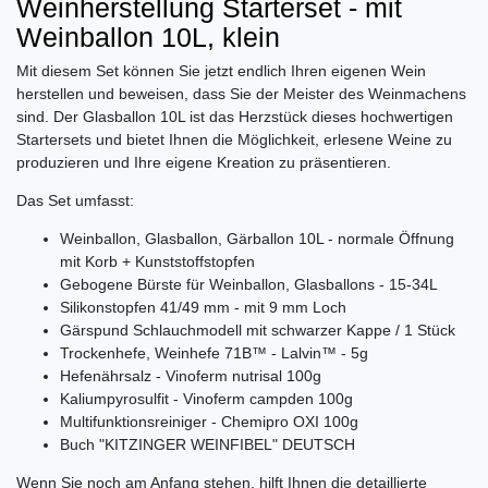
Weinherstellung Starterset - mit
Weinballon 10L, klein
Mit diesem Set können Sie jetzt endlich Ihren eigenen Wein
herstellen und beweisen, dass Sie der Meister des Weinmachens
sind. Der Glasballon 10L ist das Herzstück dieses hochwertigen
Startersets und bietet Ihnen die Möglichkeit, erlesene Weine zu
produzieren und Ihre eigene Kreation zu präsentieren.
Das Set umfasst:
Weinballon, Glasballon, Gärballon 10L - normale Öffnung
mit Korb + Kunststoffstopfen
Gebogene Bürste für Weinballon, Glasballons - 15-34L
Silikonstopfen 41/49 mm - mit 9 mm Loch
Gärspund Schlauchmodell mit schwarzer Kappe / 1 Stück
Trockenhefe, Weinhefe 71B™ - Lalvin™ - 5g
Hefenährsalz - Vinoferm nutrisal 100g
Kaliumpyrosulfit - Vinoferm campden 100g
Multifunktionsreiniger - Chemipro OXI 100g
Buch "KITZINGER WEINFIBEL" DEUTSCH
Wenn Sie noch am Anfang stehen, hilft Ihnen die detaillierte