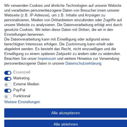
Wir verwenden Cookies und ähnliche Technologien auf unserer Website
und verarbeiten personenbezogene Daten von Besucher:innen unserer
Webseite (z.B. IP-Adresse), um z.B. Inhalte und Anzeigen zu
personalisieren, Medien von Drittanbietern einzubinden oder Zugriffe auf
unsere Website zu analysieren. Die Datenverarbeitung erfolgt erst durch
gesetzte Cookies. Wir teilen diese Daten mit Dritten, die wir in den
Einstellungen benennen.
Die Datenverarbeitung kann mit Einwilligung oder aufgrund eines
© Copyright 2026 | Alle Rechte vorbehalten. - Alle Rechte
berechtigten Interesses erfolgen. Die Zustimmung kann erteilt oder
vorbehalten. Preisangaben inkl. gesetzl. 19% MwSt. |
abgelehnt werden. Es besteht das Recht, nicht einzuwilligen und die
Grundpreise siehe Artikeldetail | *Gilt für Lieferungen nach
Einwilligung zu einem späteren Zeitpunkt zu ändern oder zu widerrufen.
Deutschland!
Beachten Sie unser
Impressum
und weitere Hinweise zur Verwendung
personenbezogener Daten in unserer
Daten­schutz­erklärung
.
Kontakt
Vertrag widerrufen
Essenziell
Marketing
Externe Medien
PayPal
Funktional
Weitere Einstellungen
Alle akzeptieren
Alle ablehnen