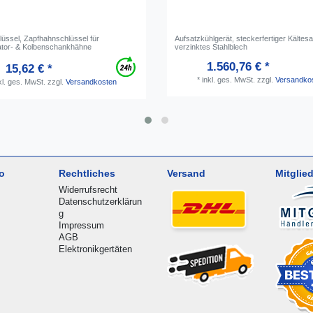
üssel, Zapfhahnschlüssel für
Aufsatzkühlgerät, steckerfertiger Kältesa
tor- & Kolbenschankhähne
verzinktes Stahlblech
1.560,76 € *
15,62 € *
*
inkl. ges. MwSt.
zzgl.
Versandko
kl. ges. MwSt.
zzgl.
Versandkosten
o
Rechtliches
Versand
Mitglied
Widerrufsrecht
Datenschutzerklärun
g
Impressum
AGB
Elektronikgertäten