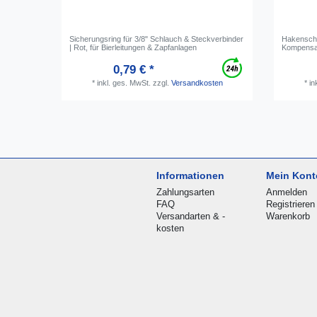
Sicherungsring für 3/8" Schlauch & Steckverbinder
Hakenschl
| Rot, für Bierleitungen & Zapfanlagen
Kompensa
0,79 € *
*
inkl. ges. MwSt.
zzgl.
Versandkosten
*
in
Informationen
Mein Kont
Zahlungsarten
Anmelden
FAQ
Registrieren
Versandarten & -
Warenkorb
kosten