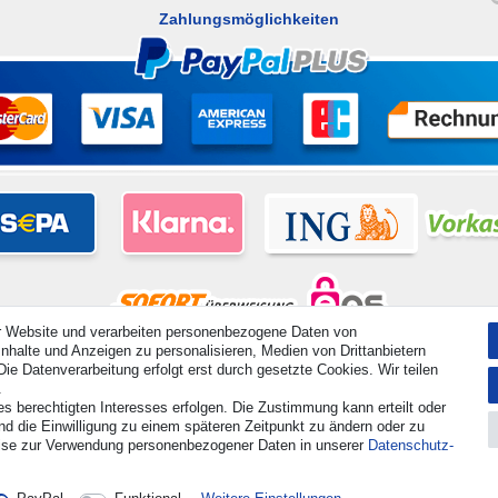
Zahlungsmöglichkeiten
r Website und verarbeiten personenbezogene Daten von
nhalte und Anzeigen zu personalisieren, Medien von Drittanbietern
hte vorbehalten. Preisangaben inkl. gesetzl. 19% MwSt. | Grundpreise siehe Artikeldetail | *Gilt für Lieferu
ie Datenverarbeitung erfolgt erst durch gesetzte Cookies. Wir teilen
.
es berechtigten Interesses erfolgen. Die Zustimmung kann erteilt oder
Kontakt
Vertrag widerrufen
nd die Einwilligung zu einem späteren Zeitpunkt zu ändern oder zu
ise zur Verwendung personenbezogener Daten in unserer
Daten­schutz­