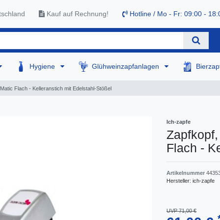
tschland
Kauf auf Rechnung!
Hotline / Mo - Fr: 09:00 - 18:
Hygiene
Glühweinzapfanlagen
Bierza
atic Flach - Kelleranstich mit Edelstahl-Stößel
Ich-zapfe
Zapfkopf,
Flach - K
Artikelnummer
4435
Hersteller:
ich-zapfe
UVP 71,00 €