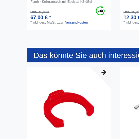
Flach - Kelleranstich mit Edelstahl-Stößel
UVP 71,00 €
UVP 15,3
67,00 € *
12,30 
*
inkl. ges. MwSt.
zzgl.
Versandkosten
*
inkl. ges
Das könnte Sie auch interessi