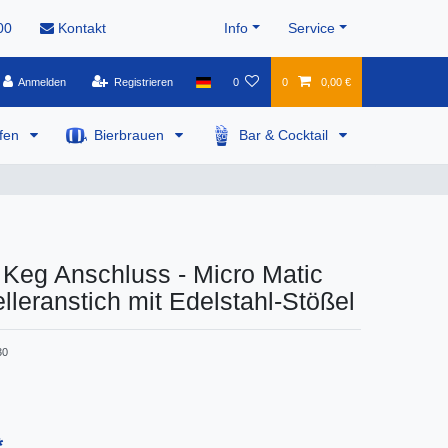
00
Kontakt
Info
Service
Anmelden
Registrieren
0
0
0,00 €
pfen
Bierbrauen
Bar & Cocktail
 Keg Anschluss - Micro Matic
elleranstich mit Edelstahl-Stößel
30
*