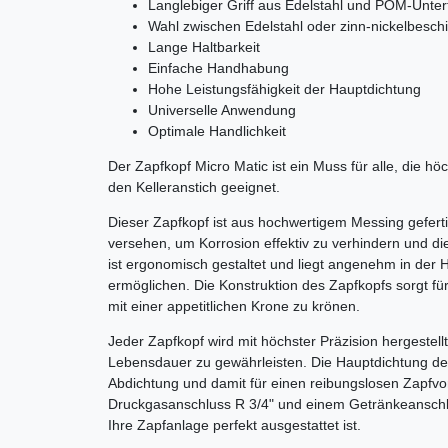
Langlebiger Griff aus Edelstahl und POM-Untert
Wahl zwischen Edelstahl oder zinn-nickelbesc
Lange Haltbarkeit
Einfache Handhabung
Hohe Leistungsfähigkeit der Hauptdichtung
Universelle Anwendung
Optimale Handlichkeit
Der Zapfkopf Micro Matic ist ein Muss für alle, die hö
den Kelleranstich geeignet.
Dieser Zapfkopf ist aus hochwertigem Messing geferti
versehen, um Korrosion effektiv zu verhindern und d
ist ergonomisch gestaltet und liegt angenehm in der
ermöglichen. Die Konstruktion des Zapfkopfs sorgt fü
mit einer appetitlichen Krone zu krönen.
Jeder Zapfkopf wird mit höchster Präzision hergestell
Lebensdauer zu gewährleisten. Die Hauptdichtung des
Abdichtung und damit für einen reibungslosen Zapfvo
Druckgasanschluss R 3/4" und einem Getränkeanschlus
Ihre Zapfanlage perfekt ausgestattet ist.