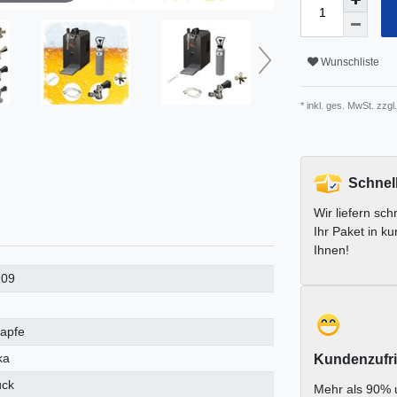
Wunschliste
* inkl. ges. MwSt. zzgl.
Schnel
Wir liefern schn
Ihr Paket in ku
Ihnen!
109
zapfe
ka
Kundenzufri
ück
Mehr als 90% 