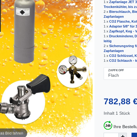
1 x
Zapfanlage JET 30
Trockenkühler, bis zu
2 x
Bierschlauch, Bie
Zapfanlagen
1 x
CO2 Flasche, Koh
1 x
Adapter 5/8" für
1 x
Zapfkopf, Keg - V
1 x
Druckminderer, Dr
leitig
2 x
Sicherungsring fü
Zapfanlagen
1 x
CO2 Schlüssel, K
1 x
CO2 Schlauch - k
ZAPFKOPF
782,88 
Inhalt
1
Stück
Ihre Bestel
as Bild fahren