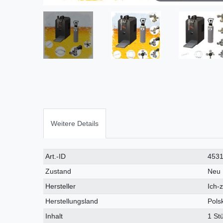
Weitere Details
Technisches
Wert
Art.-ID
453
Merkmal
Zustand
Neu
Hersteller
Ich-
Herstellungsland
Pols
Inhalt
1 St