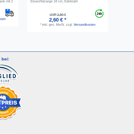
ank mit 2
Eiswürfelzange 18 cm, Edelstahl
Sicherung
| Rot, fü
UVP 2,80 €
sten
2,60 € *
*
i
*
inkl. ges. MwSt.
zzgl.
Versandkosten
 bei: