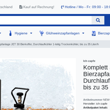
tschland
Kauf auf Rechnung!
Hotline / Mo - Fr: 09:00 - 18:
Hygiene
Glühweinzapfanlagen
Bierza
pfanlage JET 30 Bierkoffer, Durchlaufkühler 1-leitig Trockenkühler, bis zu 35 Liter/h
Ich-zapfe
Komplett 
Bierzapfa
Durchlauf
bis zu 35 
Artikelnummer
NEW-
Hersteller:
ich-zapfe
Artikelpaket Inhalt: