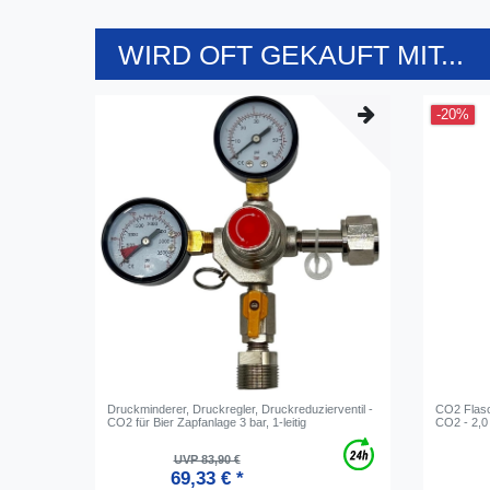
WIRD OFT GEKAUFT MIT...
-20%
Druckminderer, Druckregler, Druckreduzierventil -
CO2 Flasc
CO2 für Bier Zapfanlage 3 bar, 1-leitig
CO2 - 2,0
UVP 83,90 €
69,33 € *