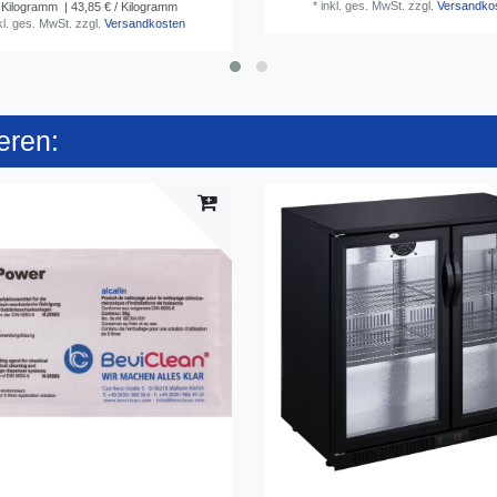
*
inkl. ges. MwSt.
zzgl.
Versandko
Kilogramm
| 43,85 € / Kilogramm
kl. ges. MwSt.
zzgl.
Versandkosten
eren: