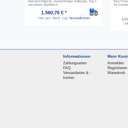
Aufsatzkühlgerät, steckerfertiger Kältesatz, Typ 1 -
Bevi Power
verzinktes Stahlblech
für Geträn
1.560,76 € *
*
inkl. ges. MwSt.
zzgl.
Versandkosten
0.03
*
in
Informationen
Mein Kont
Zahlungsarten
Anmelden
FAQ
Registrieren
Versandarten & -
Warenkorb
kosten