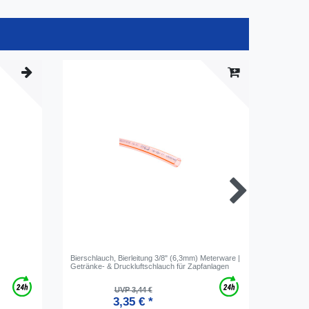
Bierschlauch, Bierleitung 3/8" (6,3mm) Meterware |
Sicherung
Getränke- & Druckluftschlauch für Zapfanlagen
| Rot, fü
UVP 3,44 €
3,35 € *
*
i