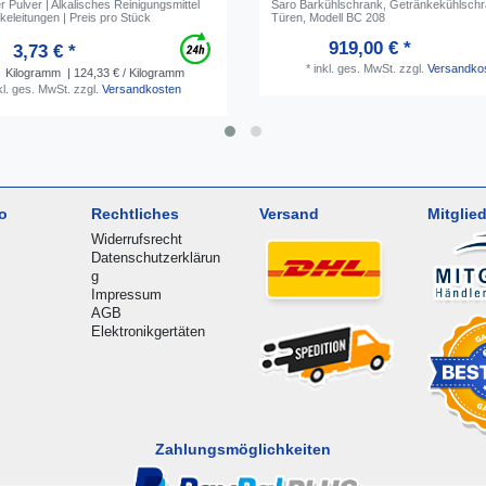
 Pulver | Alkalisches Reinigungsmittel
Saro Barkühlschrank, Getränkekühlschr
keleitungen | Preis pro Stück
Türen, Modell BC 208
919,00 € *
3,73 € *
*
inkl. ges. MwSt.
zzgl.
Versandko
Kilogramm
| 124,33 € / Kilogramm
kl. ges. MwSt.
zzgl.
Versandkosten
o
Rechtliches
Versand
Mitglied
Widerrufsrecht
Datenschutzerklärun
g
Impressum
AGB
Elektronikgertäten
Zahlungsmöglichkeiten