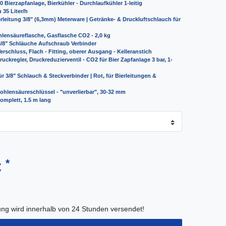
 Bierzapfanlage, Bierkühler - Durchlaufkühler 1-leitig
 35 Liter/h
rleitung 3/8" (6,3mm) Meterware | Getränke- & Druckluftschlauch für
lensäureflasche, Gasflasche CO2 - 2,0 kg
 3/8" Schläuche Aufschraub Verbinder
erschluss, Flach - Fitting, oberer Ausgang - Kelleranstich
uckregler, Druckreduzierventil - CO2 für Bier Zapfanlage 3 bar, 1-
r 3/8" Schlauch & Steckverbinder | Rot, für Bierleitungen &
ohlensäureschlüssel - "unverlierbar", 30-32 mm
omplett, 1.5 m lang
*
€
lung wird innerhalb von 24 Stunden versendet!