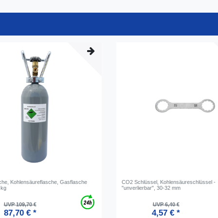
he, Kohlensäureflasche, Gasflasche
CO2 Schlüssel, Kohlensäureschlüssel -
 kg
"unverlierbar", 30-32 mm
UVP 109,70 €
UVP 6,40 €
87,70 € *
4,57 € *