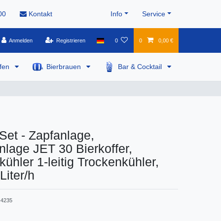
00
Kontakt
Info
Service
Anmelden
Registrieren
0
0
0,00 €
pfen
Bierbrauen
Bar & Cocktail
Set - Zapfanlage,
nlage JET 30 Bierkoffer,
kühler 1-leitig Trockenkühler,
Liter/h
4235