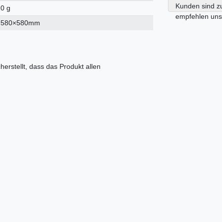
Kunden sind z
0 g
empfehlen uns 
×580×580mm
cherstellt, dass das Produkt allen