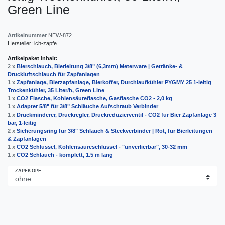
Green Line
Artikelnummer
NEW-872
Hersteller:
ich-zapfe
Artikelpaket Inhalt:
2 x
Bierschlauch, Bierleitung 3/8" (6,3mm) Meterware | Getränke- &
Druckluftschlauch für Zapfanlagen
1 x
Zapfanlage, Bierzapfanlage, Bierkoffer, Durchlaufkühler PYGMY 25 1-leitig
Trockenkühler, 35 Liter/h, Green Line
1 x
CO2 Flasche, Kohlensäureflasche, Gasflasche CO2 - 2,0 kg
1 x
Adapter 5/8" für 3/8" Schläuche Aufschraub Verbinder
1 x
Druckminderer, Druckregler, Druckreduzierventil - CO2 für Bier Zapfanlage 3
bar, 1-leitig
2 x
Sicherungsring für 3/8" Schlauch & Steckverbinder | Rot, für Bierleitungen
& Zapfanlagen
1 x
CO2 Schlüssel, Kohlensäureschlüssel - "unverlierbar", 30-32 mm
1 x
CO2 Schlauch - komplett, 1.5 m lang
ZAPFKOPF