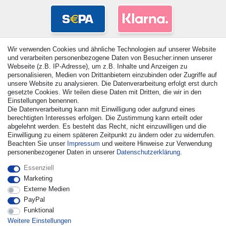
Wir verwenden Cookies und ähnliche Technologien auf unserer Website
und verarbeiten personenbezogene Daten von Besucher:innen unserer
Webseite (z.B. IP-Adresse), um z.B. Inhalte und Anzeigen zu
personalisieren, Medien von Drittanbietern einzubinden oder Zugriffe auf
unsere Website zu analysieren. Die Datenverarbeitung erfolgt erst durch
gesetzte Cookies. Wir teilen diese Daten mit Dritten, die wir in den
Einstellungen benennen.
Die Datenverarbeitung kann mit Einwilligung oder aufgrund eines
© Copyright 2026 | Alle Rechte vorbehalten. - Alle Rechte
berechtigten Interesses erfolgen. Die Zustimmung kann erteilt oder
vorbehalten. Preisangaben inkl. gesetzl. 19% MwSt. |
abgelehnt werden. Es besteht das Recht, nicht einzuwilligen und die
Grundpreise siehe Artikeldetail | *Gilt für Lieferungen nach
Einwilligung zu einem späteren Zeitpunkt zu ändern oder zu widerrufen.
Deutschland!
Beachten Sie unser
Impressum
und weitere Hinweise zur Verwendung
personenbezogener Daten in unserer
Daten­schutz­erklärung
.
Kontakt
Vertrag widerrufen
Essenziell
Marketing
Externe Medien
PayPal
Funktional
Weitere Einstellungen