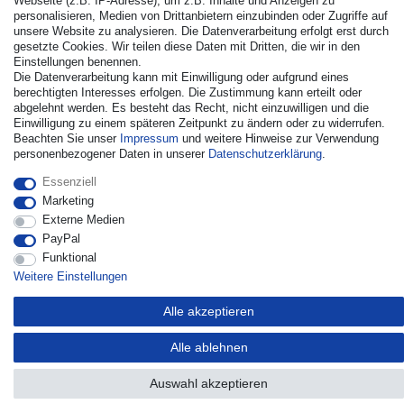
Webseite (z.B. IP-Adresse), um z.B. Inhalte und Anzeigen zu
personalisieren, Medien von Drittanbietern einzubinden oder Zugriffe auf
unsere Website zu analysieren. Die Datenverarbeitung erfolgt erst durch
gesetzte Cookies. Wir teilen diese Daten mit Dritten, die wir in den
Einstellungen benennen.
© Copyright 2026 | Alle Rechte vorbehalten. - Alle Rechte
Die Datenverarbeitung kann mit Einwilligung oder aufgrund eines
vorbehalten. Preisangaben inkl. gesetzl. 19% MwSt. |
berechtigten Interesses erfolgen. Die Zustimmung kann erteilt oder
Grundpreise siehe Artikeldetail | *Gilt für Lieferungen nach
abgelehnt werden. Es besteht das Recht, nicht einzuwilligen und die
Deutschland!
Einwilligung zu einem späteren Zeitpunkt zu ändern oder zu widerrufen.
Beachten Sie unser
Impressum
und weitere Hinweise zur Verwendung
Kontakt
Vertrag widerrufen
personenbezogener Daten in unserer
Daten­schutz­erklärung
.
Essenziell
Marketing
Externe Medien
PayPal
Funktional
Weitere Einstellungen
Alle akzeptieren
Alle ablehnen
Auswahl akzeptieren