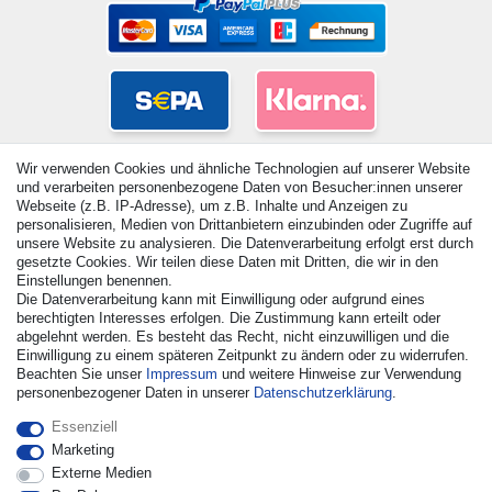
Wir verwenden Cookies und ähnliche Technologien auf unserer Website
und verarbeiten personenbezogene Daten von Besucher:innen unserer
Webseite (z.B. IP-Adresse), um z.B. Inhalte und Anzeigen zu
personalisieren, Medien von Drittanbietern einzubinden oder Zugriffe auf
unsere Website zu analysieren. Die Datenverarbeitung erfolgt erst durch
gesetzte Cookies. Wir teilen diese Daten mit Dritten, die wir in den
Einstellungen benennen.
Die Datenverarbeitung kann mit Einwilligung oder aufgrund eines
© Copyright 2026 | Alle Rechte vorbehalten. - Alle Rechte
berechtigten Interesses erfolgen. Die Zustimmung kann erteilt oder
vorbehalten. Preisangaben inkl. gesetzl. 19% MwSt. |
abgelehnt werden. Es besteht das Recht, nicht einzuwilligen und die
Grundpreise siehe Artikeldetail | *Gilt für Lieferungen nach
Einwilligung zu einem späteren Zeitpunkt zu ändern oder zu widerrufen.
Deutschland!
Beachten Sie unser
Impressum
und weitere Hinweise zur Verwendung
personenbezogener Daten in unserer
Daten­schutz­erklärung
.
Kontakt
Vertrag widerrufen
Essenziell
Marketing
Externe Medien