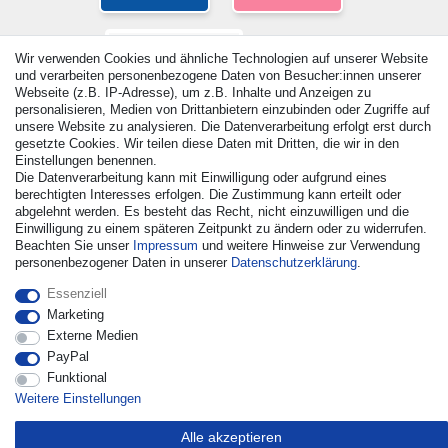
Wir verwenden Cookies und ähnliche Technologien auf unserer Website
und verarbeiten personenbezogene Daten von Besucher:innen unserer
Webseite (z.B. IP-Adresse), um z.B. Inhalte und Anzeigen zu
personalisieren, Medien von Drittanbietern einzubinden oder Zugriffe auf
unsere Website zu analysieren. Die Datenverarbeitung erfolgt erst durch
gesetzte Cookies. Wir teilen diese Daten mit Dritten, die wir in den
Einstellungen benennen.
© Copyright 2026 | Alle Rechte vorbehalten. - Alle Rechte
Die Datenverarbeitung kann mit Einwilligung oder aufgrund eines
berechtigten Interesses erfolgen. Die Zustimmung kann erteilt oder
vorbehalten. Preisangaben inkl. gesetzl. 19% MwSt. |
abgelehnt werden. Es besteht das Recht, nicht einzuwilligen und die
Grundpreise siehe Artikeldetail | *Gilt für Lieferungen nach
Einwilligung zu einem späteren Zeitpunkt zu ändern oder zu widerrufen.
Deutschland!
Beachten Sie unser
Impressum
und weitere Hinweise zur Verwendung
personenbezogener Daten in unserer
Daten­schutz­erklärung
.
Kontakt
Vertrag widerrufen
Essenziell
Marketing
Externe Medien
PayPal
Funktional
Weitere Einstellungen
Alle akzeptieren