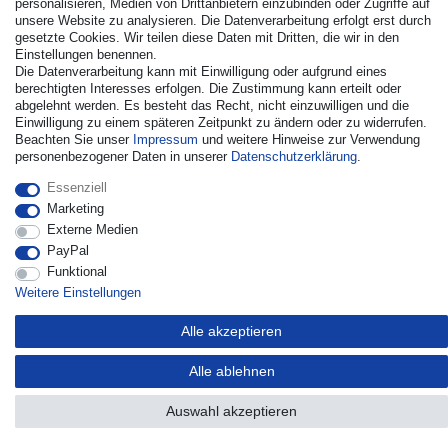
personalisieren, Medien von Drittanbietern einzubinden oder Zugriffe auf
unsere Website zu analysieren. Die Datenverarbeitung erfolgt erst durch
gesetzte Cookies. Wir teilen diese Daten mit Dritten, die wir in den
Einstellungen benennen.
Die Datenverarbeitung kann mit Einwilligung oder aufgrund eines
© Copyright 2026 | Alle Rechte vorbehalten. - Alle Rechte
berechtigten Interesses erfolgen. Die Zustimmung kann erteilt oder
vorbehalten. Preisangaben inkl. gesetzl. 19% MwSt. |
abgelehnt werden. Es besteht das Recht, nicht einzuwilligen und die
Grundpreise siehe Artikeldetail | *Gilt für Lieferungen nach
Einwilligung zu einem späteren Zeitpunkt zu ändern oder zu widerrufen.
Deutschland!
Beachten Sie unser
Impressum
und weitere Hinweise zur Verwendung
personenbezogener Daten in unserer
Daten­schutz­erklärung
.
Kontakt
Vertrag widerrufen
Essenziell
Marketing
Externe Medien
PayPal
Funktional
Weitere Einstellungen
Alle akzeptieren
Alle ablehnen
Auswahl akzeptieren