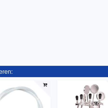
eren: