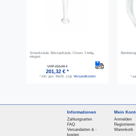
Schanksäule, Bierzapfsäule, Chrom, 3 leitig,
Bierleitun
elegant
UVP 210,00 €
201,32 € *
*
inkl. ges. MwSt.
zzgl.
Versandkosten
*
in
Informationen
Mein Kont
Zahlungsarten
Anmelden
FAQ
Registrieren
Versandarten & -
Warenkorb
kosten