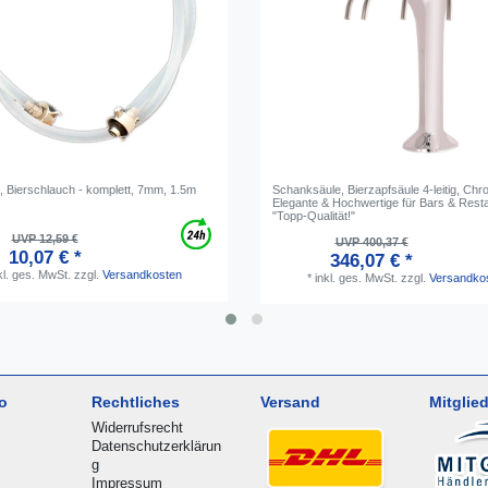
g, Bierschlauch - komplett, 7mm, 1.5m
Schanksäule, Bierzapfsäule 4-leitig, Chr
Elegante & Hochwertige für Bars & Rest
"Topp-Qualität!"
UVP 12,59 €
UVP 400,37 €
10,07 € *
346,07 € *
kl. ges. MwSt.
zzgl.
Versandkosten
*
inkl. ges. MwSt.
zzgl.
Versandko
o
Rechtliches
Versand
Mitglied
Widerrufsrecht
Datenschutzerklärun
g
Impressum