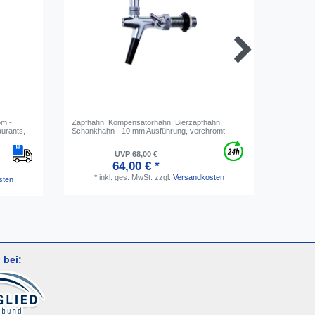
om -
Zapfhahn, Kompensatorhahn, Bierzapfhahn,
Zapfhahn
aurants,
Schankhahn - 10 mm Ausführung, verchromt
Schankha
UVP 68,00 €
64,00 € *
*
inkl. ges. MwSt.
zzgl.
Versandkosten
*
i
sten
 bei: