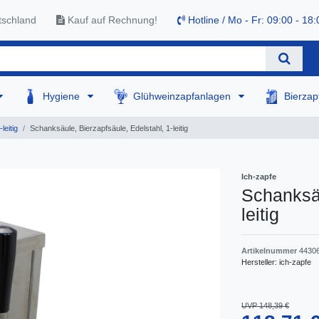
tschland
Kauf auf Rechnung!
Hotline / Mo - Fr: 09:00 - 18:
Hygiene
Glühweinzapfanlagen
Bierza
leitig
Schanksäule, Bierzapfsäule, Edelstahl, 1-leitig
Ich-zapfe
Schanksäu
leitig
Artikelnummer
4430
Hersteller:
ich-zapfe
UVP 148,39 €