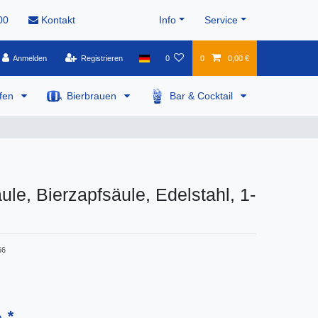
00
Kontakt
Info
Service
Anmelden
Registrieren
0
0
0,00 €
pfen
Bierbrauen
Bar & Cocktail
le, Bierzapfsäule, Edelstahl, 1-
66
*