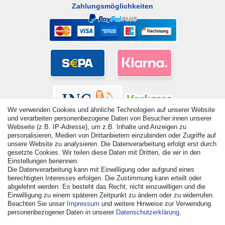
Zahlungsmöglichkeiten
Wir verwenden Cookies und ähnliche Technologien auf unserer Website
und verarbeiten personenbezogene Daten von Besucher:innen unserer
Webseite (z.B. IP-Adresse), um z.B. Inhalte und Anzeigen zu
personalisieren, Medien von Drittanbietern einzubinden oder Zugriffe auf
unsere Website zu analysieren. Die Datenverarbeitung erfolgt erst durch
gesetzte Cookies. Wir teilen diese Daten mit Dritten, die wir in den
© Copyright 2026 | Alle Rechte vorbehalten. - Alle Rechte
Einstellungen benennen.
vorbehalten. Preisangaben inkl. gesetzl. 19% MwSt. |
Die Datenverarbeitung kann mit Einwilligung oder aufgrund eines
berechtigten Interesses erfolgen. Die Zustimmung kann erteilt oder
Grundpreise siehe Artikeldetail | *Gilt für Lieferungen nach
abgelehnt werden. Es besteht das Recht, nicht einzuwilligen und die
Deutschland!
Einwilligung zu einem späteren Zeitpunkt zu ändern oder zu widerrufen.
Beachten Sie unser
Impressum
und weitere Hinweise zur Verwendung
Kontakt
Vertrag widerrufen
personenbezogener Daten in unserer
Daten­schutz­erklärung
.