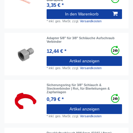
UVP 3,44 €
3,35 € *
In den Warenkorb
*
inkl. ges. MwSt.
zzgl.
Versandkosten
Adapter 5/8" für 3/8" Schläuche Aufschraub
Verbinder
12,44 € *
Artikel anzeigen
*
inkl. ges. MwSt.
zzgl.
Versandkosten
Sicherungsring für 3/8" Schlauch &
Steckverbinder | Rot, für Bierleitungen &
Zapfanlagen
0,79 € *
Artikel anzeigen
*
inkl. ges. MwSt.
zzgl.
Versandkosten
Druckluftschlauch NW 6mm (5/16" / 8mm)