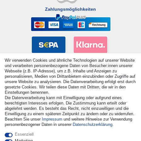
Zahlungsmöglichkeiten
Wir verwenden Cookies und ähnliche Technologien auf unserer Website
und verarbeiten personenbezogene Daten von Besucher:innen unserer
Webseite (z.B. IP-Adresse), um z.B. Inhalte und Anzeigen zu
personalisieren, Medien von Drittanbietern einzubinden oder Zugriffe auf
unsere Website zu analysieren. Die Datenverarbeitung erfolgt erst durch
gesetzte Cookies. Wir teilen diese Daten mit Dritten, die wir in den
Einstellungen benennen.
Die Datenverarbeitung kann mit Einwilligung oder aufgrund eines
berechtigten Interesses erfolgen. Die Zustimmung kann erteilt oder
© Copyright 2026 | Alle Rechte vorbehalten. - Alle Rechte
abgelehnt werden. Es besteht das Recht, nicht einzuwilligen und die
vorbehalten. Preisangaben inkl. gesetzl. 19% MwSt. |
Einwilligung zu einem späteren Zeitpunkt zu ändern oder zu widerrufen.
Grundpreise siehe Artikeldetail | *Gilt für Lieferungen nach
Beachten Sie unser
Impressum
und weitere Hinweise zur Verwendung
Deutschland!
personenbezogener Daten in unserer
Daten­schutz­erklärung
.
Kontakt
Vertrag widerrufen
Essenziell
Marketing