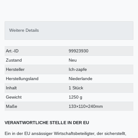
Weitere Details
Technisches
Wert
Art.-ID
99923930
Merkmal
Zustand
Neu
Hersteller
Ich-zapfe
Herstellungsland
Niederlande
Inhalt
1 Stück
Gewicht
1250 g
Maße
133×110×240mm
VERANTWORTLICHE STELLE IN DER EU
Ein in der EU ansässiger Wirtschaftsbeteiligter, der sicherstellt,